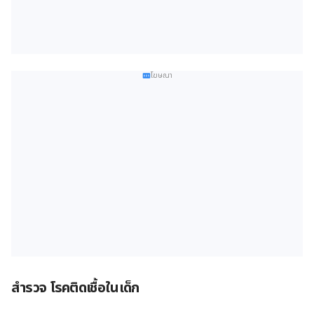
โฆษณา
สำรวจ โรคติดเชื้อในเด็ก