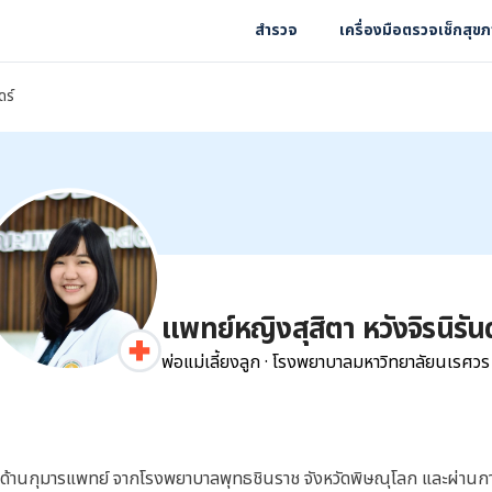
สำรวจ
เครื่องมือตรวจเช็กสุข
ดร์
แพทย์หญิงสุสิตา หวังจิรนิรันด
พ่อแม่เลี้ยงลูก
·
โรงพยาบาลมหาวิทยาลัยนเรศวร
วชาญด้านกุมารแพทย์ จากโรงพยาบาลพุทธชินราช จังหวัดพิษณุโลก และผ่านก