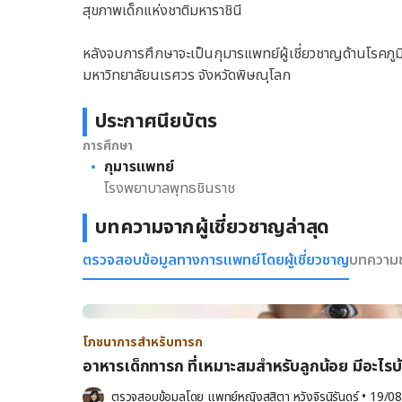
สุขภาพเด็กแห่งชาติมหาราชินี
หลังจบการศึกษาจะเป็นกุมารแพทย์ผู้เชี่ยวชาญด้านโรคภูม
มหาวิทยาลัยนเรศวร จังหวัดพิษณุโลก
ประกาศนียบัตร
การศึกษา
กุมารแพทย์
โรงพยาบาลพุทธชินราช
บทความจากผู้เชี่ยวชาญล่าสุด
ตรวจสอบข้อมูลทางการแพทย์โดยผู้เชี่ยวชาญ
บทความข
โภชนาการสำหรับทารก
อาหารเด็กทารก ที่เหมาะสมสำหรับลูกน้อย มีอะไรบ
ตรวจสอบข้อมูลโดย 
แพทย์หญิงสุสิตา หวังจิรนิรันดร์
•
19/08