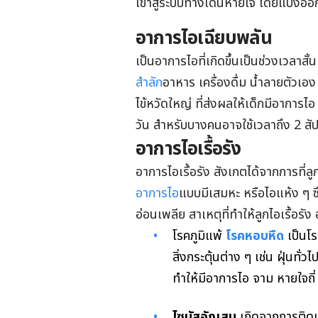
เข้าสู่ระบบทางเดินหายใจ โดยแบ่งออกเ
อาการไอเฉียบพลัน
เป็นอาการไอที่เกิดขึ้นเป็นช่วงเวลา
สำลัก
อาหาร เครื่องดื่ม น้ำลายตัวเอง
ไข้หวัดใหญ่ ที่ส่งผลให้เด็กมีอาการไ
วัน สำหรับบางคนอาจใช้เวลาถึง 2 สั
อาการไอเรื้อรัง
อาการไอเรื้อรัง สังเกตได้จากการที่
อาการไอ
แบบมีเสมหะ หรือไอแห้ง ๆ ซึ
อ่อนเพลีย สาเหตุที่ทำให้ลูกไอเรื้อรัง 
โรคภูมิแพ้
โรคหอบหืด
เป็นโ
สิ่งกระตุ้นต่าง ๆ เช่น ฝุ่น
ทั่ว
ทำให้มีอาการไอ จาม หายใจถี
ไซนัสอักเสบ
เกิดจากการติดเ