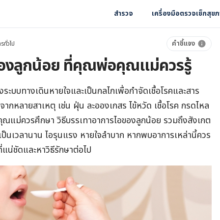
สำรวจ
เครื่องมือตรวจเช็กสุข
คำชี้แจง
รทั่วไป
งลูกน้อย ที่คุณพ่อคุณแม่ควรรู้
องระบบ
ทางเดินหายใจและเป็นกลไก
เพื่อกำจัดเชื้อโรคและสาร
กิดจากหลายสาเหตุ เช่น
ฝุ่น ละอองเกสร
ไข้หวัด เชื้อโรค กรดไหล
ุณแม่ควรศึกษา วิธีบรรเทาอาการไอของลูกน้อย รวมถึงสังเกต
องเป็นเวลานาน ไอรุนแรง หายใจลำบาก หากพบอาการเหล่านี้ควร
่แน่ชัดและหาวิธีรักษาต่อไป