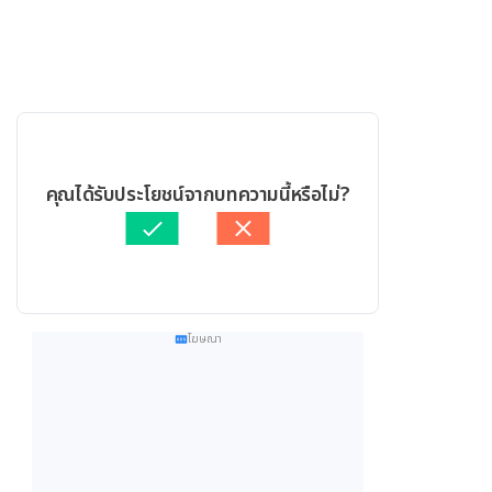
คุณได้รับประโยชน์จากบทความนี้หรือไม่?
โฆษณา