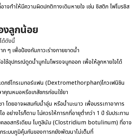
่อาจทำให้มีความผิดปกติทางเดินหายใจ เช่น ซิสติก ไฟโบรซิส
องลูกน้อย
้ดังนี้
มาก ๆ เพื่อป้องกันภาวะร่างกายขาดน้ำ
รือใช้อุปกรณ์ดูดน้ำมูกในโพรงจมูกออก เพื่อให้ลูกหายใจได้
่น เดกซ์โทรเมทอร์แฟน (Dextromethorphan)ไกวเฟนิซิน
าคุณหมอหรือเภสัชกรก่อนใช้ยา
อนชา โดยอาจผสมกับน้ำอุ่น หรือน้ำมะนาว เพื่อบรรเทาอาการ
อย่างไรก็ตาม ไม่ควรให้ทารกที่อายุต่ำกว่า 1 ปี รับประทาน
เรียคลอสทริเดียม โบทูลินัม (Clostridium botulinum) ที่อาจ
กระบบภูมิคุ้มกันของทารกยังพัฒนาไม่เต็มที่