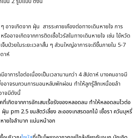
ป็น 2 รูปแบบ ดังนี้
สั้น ๆ อาจเกิดจาก ฝุ่น สารระคายเคืองต่อทางเดินหายใจ
การ
 หรืออาจเกิดจากการติดเชื้อไวรัสในทางเดินหายใจ เช่น ไข้หวัด
อ เจ็บป่วยในระยะเวลาสั้น ๆ ส่วนใหญ่อาการจะดีขึ้นภายใน 5-7
ปดาห์
ลูกมีอาการไอต่อเนื่องเป็นเวลานานกว่า 4 สัปดาห์ บางคนอาจมี
่งอาจรบกวนการนอนหลับพักผ่อน ทำให้ลูกรู้สึกเหนื่อยล้า
อาจมีดังนี้
รคที่เกิดจากการอักเสบเรื้อรังของหลอดลม ทำให้หลอดลมไวต่อ
ไป ฝุ่น pm 2.5
ขนสัตว์เลี้ยง ละอองเกสรดอกไม้ เชื้อรา ควันบุหรี่
่ หายใจลำบาก แน่นหน้าอก
ชื้อบริเวณ
ไซนัส
ที่เป็นโพรงอากาศอยู่ใกล้เคียงกับจมูก มักเกิด