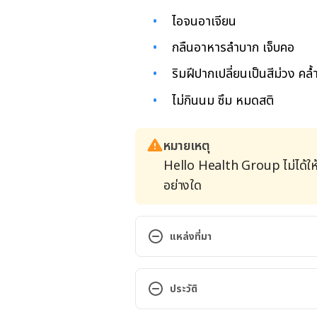
ไอจนอาเจียน
กลืนอาหารลำบาก เจ็บคอ
ริมฝีปากเปลี่ยนเป็นสี
ม่วง คล้
ไม่กินนม ซึม
หมดสติ
หมายเหตุ
Hello Health Group ไม่ได้ให
อย่างใด
แหล่งที่มา
Colds, coughs and ear infections
https://www.nhs.uk/conditions/
ประวัติ
children/
. Accessed February 14, 
เวอร์ชันปัจจุบัน