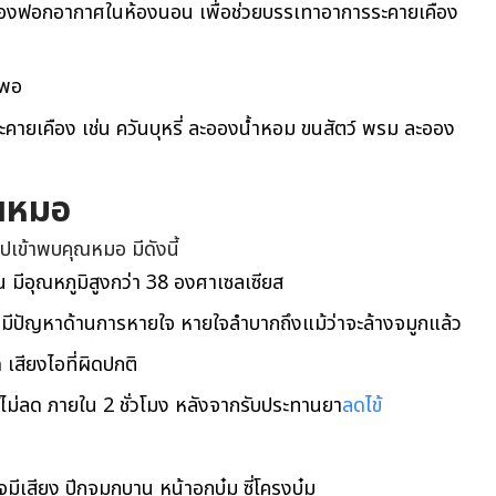
รื่องฟอกอากาศในห้องนอน เพื่อช่วยบรรเทาอาการระคายเคือง
งพอ
คายเคือง เช่น ควันบุหรี่ ละอองน้ำหอม ขนสัตว์
พรม ละออง
ณหมอ
เข้าพบคุณหมอ มีดังนี้
อน มีอุณหภูมิสูงกว่า 38 องศาเซลเซียส
บ มีปัญหาด้านการหายใจ หายใจลำบากถึงแม้ว่าจะล้างจมูกแล้ว
ด
เสียงไอที่ผิดปกติ
ไข้ไม่ลด ภายใน 2 ชั่วโมง หลังจากรับประทานยา
ลดไข้
จมีเสียง
ปีกจมูกบาน หน้าอกบุ๋ม ซี่โครงบุ๋ม