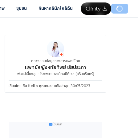
ภาพ
ชุมชน
ค้นหาคลินิกใกล้ฉัน
ตรวจสอบข้อมูลทางการแพทย์โดย
แพทย์หญิงหทัยทิพย์ ชัยประภา
พ่อแม่เลี้ยงลูก · โรงพยาบาลเด็กสมิติเวช (ศรีนครินทร์)
เขียนโดย
ทีม Hello คุณหมอ
·
แก้ไขล่าสุด 30/05/2023
โฆษณา