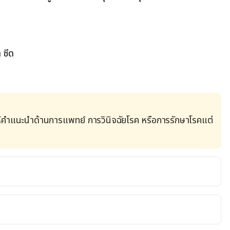
ำ
ซีด
้คำแนะนำด้านการแพทย์ การวินิจฉัยโรค หรือการรักษาโรคแต่
 in children
. 
baby/health/colds-coughs-and-ear-infections-in-
2022      