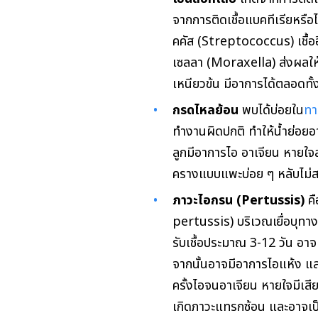
จากการติดเชื้อแบคทีเรีย
หรือ
คคัส (Streptococcus) เชื้
เซลลา (Moraxella) ส่งผลให
เหนียวข้น มีอาการได้ตลอดทั้
กรดไหลย้อน
พบได้บ่อยใน
ทา
ทำงานผิดปกติ ทำให้น้ำย่อย
ลูกมีอาการไอ อาเจียน หายใ
ครางแบบแพะบ่อย ๆ หลับไม่ส
ภาวะไอกรน
(Pertussis)
ค
pertussis) บริเวณเยื่อบุท
รับเชื้อประมาณ 3-12 วัน อาจเ
จากนั้นอาจมีอาการไอแห้ง แล
ครั้งไอจน
อาเจียน หายใจมีเส
เกิดภาวะแทรกซ้อน และอาจเป็