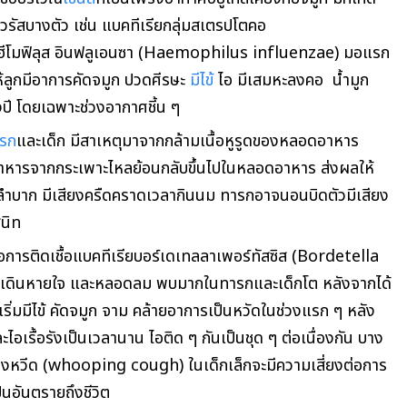
ไวรัสบางตัว
เช่น แบคทีเรียกลุ่มสเตรปโตคอ
อฮีโมฟิลุส อินฟลูเอนซา (Haemophilus influenzae) มอแรก
้ลูกมีอาการคัดจมูก ปวดศีรษะ
มีไข้
ไอ
มีเสมหะลงคอ น้ำมูก
งปี โดยเฉพาะช่วงอากาศชี้น ๆ
รก
และเด็ก มีสาเหตุมาจากกล้ามเนื้อหูรูดของหลอดอาหาร
อาหารจากกระเพาะไหลย้อนกลับขึ้นไปในหลอดอาหาร ส่งผลให้
จลำบาก
มีเสียงครืดคราดเวลากินนม ทารกอาจนอนบิดตัวมีเสียง
นิท
ือการติดเชื้อแบคทีเรียบอร์เดเทลลาเพอร์ทัสซิส (Bordetella
างเดินหายใจ และหลอดลม พบมากในทารกและเด็กโต หลังจากได้
ริ่มมีไข้ คัดจมูก จาม
คล้ายอาการเป็นหวัดในช่วงแรก ๆ
หลัง
ะไอเรื้อรังเป็นเวลานาน
ไอติด ๆ กันเป็นชุด ๆ ต่อเนื่องกัน บาง
ียงหวีด
(whooping cough) ในเด็กเล็กจะมีความเสี่ยงต่อการ
นอันตรายถึงชีวิต