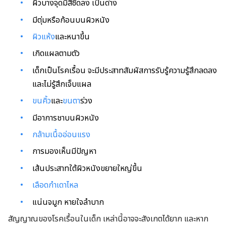
ผิวบางจุดมีสีซีดลง เป็นด่าง
มีตุ่มหรือก้อนบนผิวหนัง
ผิวแห้ง
และหนาขึ้น
เกิดแผลตามตัว
เด็กเป็นโรคเรื้อน จะมีประสาทสัมผัสการรับรู้ความรู้สึกลดลง
และไม่รู้สึกเจ็บแผล
ขนคิ้ว
และ
ขนตา
ร่วง
มีอาการชาบนผิวหนัง
กล้ามเนื้ออ่อนแรง
การมองเห็นมีปัญหา
เส้นประสาทใต้ผิวหนังขยายใหญ่ขึ้น
เลือดกำเดาไหล
แน่นจมูก หายใจลำบาก
สัญญาณของโรคเรื้อนในเด็ก เหล่านี้อาจจะสังเกตได้ยาก และหาก