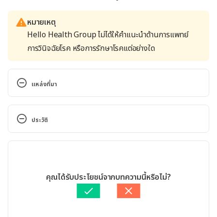
หมายเหตุ
Hello Health Group ไม่ได้ให้คำแนะนำด้านการแพทย์
การวินิจฉัยโรค หรือการรักษาโรคแต่อย่างใด
แหล่งที่มา
Leprosy in Children. 
https://www.ijpd.in/article.asp?issn=2319-
ประวัติ
7250;year=2019;volume=20;issue=1;spage=12;epag
e=24;aulast=Narang. Accessed 27 January 2021
เวอร์ชันปัจจุบัน
Leprosy among children under 15 years of age: 
30/05/2022
literature review. 
เขียนโดย 
พลอย วงษ์วิไล
คุณได้รับประโยชน์จากบทความนี้หรือไม่?
https://www.ncbi.nlm.nih.gov/pmc/articles/PMC48
ตรวจสอบความถูกต้องของข้อมูลโดย
พลอย วงษ์วิไล
61567/. Accessed 27 January 2021
อัปเดตโดย: 
พลอย วงษ์วิไล