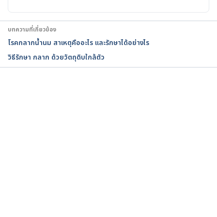
Early signs of leprosy in children. 
https://pubmed.ncbi.nlm.nih.gov/1032513/. 
Accessed 27 January 2021
บทความที่เกี่ยวข้อง
โรคกลากน้ำนม สาเหตุคืออะไร และรักษาได้อย่างไร
Signs and Symptoms. 
วิธีรักษา กลาก ด้วยวัตถุดิบใกล้ตัว
https://www.cdc.gov/leprosy/symptoms/index.html. 
Accessed 27 January 2021
Hansen’s Disease (Leprosy). 
กำลังโหลด...
https://www.cdc.gov/leprosy/index.html#:~:text=Ha
nsen%27s%20disease%20(also%20known%20as,th
e%20disease%20can%20be%20cured.. Accessed 30 
May, 2022