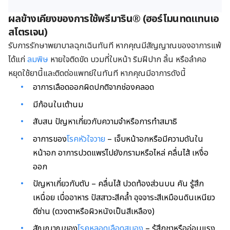
ผลข้างเคียงของการใช้พรีมาริน® (ฮอร์โมนทดแทนเอ
สโตรเจน)
รับการรักษาพยาบาลฉุกเฉินทันที หากคุณมีสัญญาณของอาการแพ้
ได้แก่
ลมพิษ
หายใจติดขัด บวมที่ใบหน้า ริมฝีปาก ลิ้น หรือลำคอ
หยุดใช้ยานี้และติดต่อแพทย์ในทันที หากคุณมีอาการดังนี้
อาการเลือดออกผิดปกติจากช่องคลอด
มีก้อนในเต้านม
สับสน ปัญหาเกี่ยวกับความจำหรือการทำสมาธิ
อาการของ
โรคหัวใจวาย
– เจ็บหน้าอกหรือมีความดันใน
หน้าอก อาการปวดแพร่ไปยังกรามหรือไหล่ คลื่นไส้ เหงื่อ
ออก
ปัญหาเกี่ยวกับตับ – คลื่นไส้ ปวดท้องส่วนบน คัน รู้สึก
เหนื่อย เบื่ออาหาร ปัสสาวะสีคล้ำ อุจจาระสีเหมือนดินเหนียว
ดีซ่าน (ดวงตาหรือผิวหนังเป็นสีเหลือง)
สัญญาณของ
โรคหลอดเลือดสมอง
– รู้สึกชาหรืออ่อนแรง