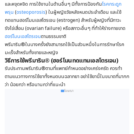
และหงุดหงิด การใช้งานในด้านอื่นๆ มีทั้งการป้องกัน
โรคกระดูก
พรุน
(
osteoporosis
) ในผู้หญิงวัยหลังหมดประจำเดือน และใช้
ทดแทนฮอร์โมนเอสโตรเจน (estrogen) สำหรับผู้หญิงที่มีภาวะ
รังไข่เสื่อม (ovarian failure) หรือสภาวะอื่นๆ ที่ทำให้ร่างกายขาด
ฮอร์โมนเอสโตรเจน
ตามธรรมชาติ
พรีมาริน®ในบางครั้งยังสามารถใช้เป็นส่วนหนึ่งในการรักษาโรค
มะเร็งสำหรับทั้งชายและหญิง
วิธีการใช้พรีมาริน® (ฮอร์โมนทดแทนเอสโตรเจน)
รับประทานพรีมาริน®ตามที่แพทย์กำหนดอย่างเคร่งครัด ควรทำ
ตามแนวทางการใช้ยาทั้งหมดบนฉลากยา อย่าใช้ยานี้ในขนาดที่มากก
ว่า น้อยกว่า หรือนานกว่าที่แนะนำ
โฆษณา