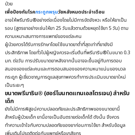
ป่วย
เพื่อป้องกันโรค
กระดูกพรุน
วัยหลังหมดประจำเดือน
อาจให้พรีมาริน®อย่างต่อเนื่องโดยไม่มีการขัดจังหวะ หรือให้ยาเป็น
รอบ (สูตรยาอย่างเช่นให้ยา 25 วันแล้วตามด้วยหยุดใช้ยา 5 วัน) ตาม
ความเหมาะสมทางการแพทย์ของแต่ละคน
ผู้ป่วยควรได้รับการรักษาโดยใช้ขนาดยาต่ำที่สุด
เท่าที่ยายังมี
ประสิทธิภาพ
โดยทั่วไปผู้หญิงควรจะเริ่มต้นที่พรีมาริน®ในขนาด 0.3
มก. ต่อวัน การปรับขนาดยาหลังจากนั้นอาจจะขึ้นอยู่กับการตอบ
สนองของแต่ละคนและการตอบสนองของความหนาแน่นของมวล
กระดูก ผู้เชี่ยวชาญการดูแลสุขภาพควรทำการประเมินขนาดยาใหม่
เป็นระยะๆ
ขนาดพรีมาริน® (ฮอร์โมนทดแทนเอสโตรเจน) สำหรับ
เด็ก
ยังไม่มีการพิสูจน์ความปลอดภัยและประสิทธิภาพของขนาดยานี้
สำหรับผู้ป่วยเด็ก ยานี้อาจเป็นอันตรายต่อเด็กได้ ดังนั้น จึงควร
ทำความเข้าใจกับความปลอดภัยของยาก่อนการใช้ยา สำหรับข้อมูล
เพิ่มเติมโปรดติดต่อกับแพทย์หรือเภสัชกร