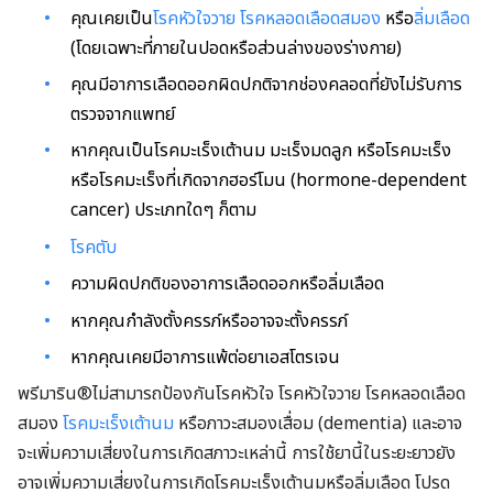
คุณเคยเป็น
โรคหัวใจวาย
โรคหลอดเลือดสมอง
หรือ
ลิ่มเลือด
(โดยเฉพาะที่ภายในปอดหรือส่วนล่างของร่างกาย)
คุณมีอาการเลือดออกผิดปกติจากช่องคลอดที่ยังไม่รับการ
ตรวจจากแพทย์
หากคุณเป็นโรคมะเร็งเต้านม มะเร็งมดลูก หรือโรคมะเร็ง
หรือโรคมะเร็งที่เกิดจากฮอร์โมน (hormone-dependent
cancer) ประเภทใดๆ ก็ตาม
โรคตับ
ความผิดปกติของอาการเลือดออกหรือลิ่มเลือด
หากคุณกำลังตั้งครรภ์หรืออาจจะตั้งครรภ์
หากคุณเคยมีอาการแพ้ต่อยาเอสโตรเจน
พรีมาริน®ไม่สามารถป้องกันโรคหัวใจ โรคหัวใจวาย โรคหลอดเลือด
สมอง
โรคมะเร็งเต้านม
หรือภาวะสมองเสื่อม (dementia) และอาจ
จะเพิ่มความเสี่ยงในการเกิดสภาวะเหล่านี้ การใช้ยานี้ในระยะยาวยัง
อาจเพิ่มความเสี่ยงในการเกิดโรคมะเร็งเต้านมหรือลิ่มเลือด โปรด