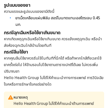
รูปแบบของยา
ความแรงและรูปแบบของยามีดังนี้
ยาเม็ดเคลือบแผ่นฟิล์ม ฮอร์โมนทดแทนเอสโตรเจน 0.45
มก.
กรณีฉุกเฉินหรือใช้ยาเกินขนาด
หากเกิดเหตุฉุกเฉินหรือใช้ยาเกินขนาด ควรแจ้งเหตุฉุกเฉิน หรือนำ
ส่งห้องฉุกเฉินใกล้บ้านโดยทันที
กรณีลืมใช้ยา
หากคุณลืมใช้ยาควรรีบใช้ในทันทีที่นึกได้ หรือถ้าหากใกล้ถึงเวลาใช้
ยาครั้งต่อไป ให้ข้ามรอบไปใช้ยาตามตารางปกติได้เลย ไม่ควรเพิ่ม
ปริมาณยา
Hello Health Group
ไม่ได้ให้คำแนะนำทางการแพทย์ การวินิจฉัย
โรคหรือการรักษาโรคแต่อย่างใด
หมายเหตุ
Hello Health Group ไม่ได้ให้คำแนะนำด้านการแพทย์