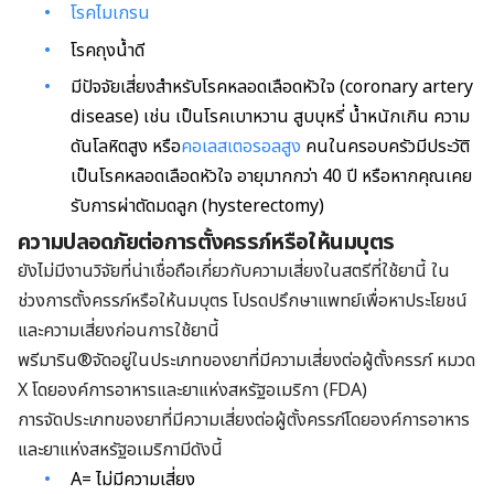
โรคไมเกรน
โรคถุงน้ำดี
มีปัจจัยเสี่ยงสำหรับโรคหลอดเลือดหัวใจ (coronary artery
disease) เช่น เป็นโรคเบาหวาน สูบบุหรี่ น้ำหนักเกิน ความ
ดันโลหิตสูง หรือ
คอเลสเตอรอลสูง
คนในครอบครัวมีประวัติ
เป็นโรคหลอดเลือดหัวใจ อายุมากกว่า 40 ปี หรือหากคุณเคย
รับการผ่าตัดมดลูก (hysterectomy)
ความปลอดภัยต่อการตั้งครรภ์หรือให้นมบุตร
ยังไม่มีงานวิจัยที่น่าเชื่อถือเกี่ยวกับความเสี่ยงในสตรีที่ใช้ยานี้ ใน
ช่วงการตั้งครรภ์หรือให้นมบุตร โปรดปรึกษาแพทย์เพื่อหาประโยชน์
และความเสี่ยงก่อนการใช้ยานี้
พรีมาริน®จัดอยู่ในประเภทของยาที่มีความเสี่ยงต่อผู้ตั้งครรภ์ หมวด
X โดยองค์การอาหารและยาแห่งสหรัฐอเมริกา (FDA)
การจัดประเภทของยาที่มีความเสี่ยงต่อผู้ตั้งครรภ์โดยองค์การอาหาร
และยาแห่งสหรัฐอเมริกามีดังนี้
A= ไม่มีความเสี่ยง