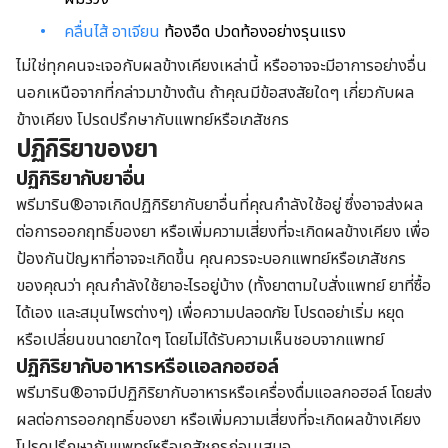
คลื่นไส้ อาเจียน
ท้องอืด ปวดท้องอย่างรุนแรง
ไม่ใช่ทุกคนจะเจอกับผลข้างเคียงเหล่านี้ หรืออาจจะมีอาการอย่างอื่น
นอกเหนือจากที่กล่าวมาข้างต้น ถ้าคุณมีข้อสงสัยใดๆ เกี่ยวกับผล
ข้างเคียง โปรดปรึกษากับแพทย์หรือเภสัชกร
ปฏิกิริยาของยา
ปฏิกิริยากับยาอื่น
พรีมาริน®อาจเกิดปฏิกิริยากับยาอื่นที่คุณกำลังใช้อยู่ ซึ่งอาจส่งผล
ต่อการออกฤทธิ์ของยา หรือเพิ่มความเสี่ยงที่จะเกิดผลข้างเคียง เพื่อ
ป้องกันปัญหาที่อาจจะเกิดขึ้น คุณควรจะบอกแพทย์หรือเภสัชกร
ของคุณว่า คุณกำลังใช้ยาอะไรอยู่บ้าง (ทั้งยาตามใบสั่งแพทย์ ยาที่ซื้อ
ได้เอง และสมุนไพรต่างๆ) เพื่อความปลอดภัย โปรดอย่าเริ่ม หยุด
หรือเปลี่ยนขนาดยาใดๆ โดยไม่ได้รับความเห็นชอบจากแพทย์
ปฏิกิริยากับอาหารหรือแอลกอฮอล์
พรีมาริน®อาจมีปฏิกิริยากับอาหารหรือเครื่องดื่มแอลกอฮอล์ โดยส่ง
ผลต่อการออกฤทธิ์ของยา หรือเพิ่มความเสี่ยงที่จะเกิดผลข้างเคียง
โปรดปรึกษากับแพทย์หรือเภสัชกรก่อนเสมอ