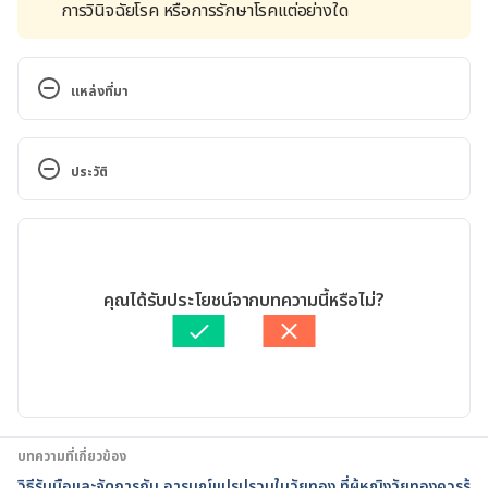
การวินิจฉัยโรค หรือการรักษาโรคแต่อย่างใด
แหล่งที่มา
Premarin®. https://www.drugs.com/premarin.html. 
Accessed August 24, 2017
ประวัติ
Premarin®. https://www.premarin.com/. Accessed 
เวอร์ชันปัจจุบัน
August 24, 2017
11/05/2020
Premarin. https://www.webmd.com/drugs/2/drug-
เขียนโดย 
พลอย วงษ์วิไล
คุณได้รับประโยชน์จากบทความนี้หรือไม่?
76336/premarin-oral/details. Accessed August 24, 
ตรวจสอบข้อมูลทางการแพทย์โดย
เภสัชกรวิสสุตา ชั้นประเสริฐ
2017
อัปเดตโดย: 
Nattrakamol Chotevichean
บทความที่เกี่ยวข้อง
วิธีรับมือและจัดการกับ อารมณ์แปรปรวนในวัยทอง ที่ผู้หญิงวัยทองควรรู้