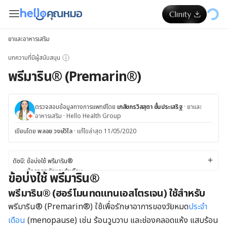
ยาและอาหารเสริม
บทความที่มีผู้สนับสนุน
พรีมาริน® (Premarin®)
ตรวจสอบข้อมูลทางการแพทย์โดย
เภสัชกรวิสสุตา ชั้นประเสริฐ
·
ยาและ
อาหารเสริม
·
Hello Health Group
เขียนโดย
พลอย วงษ์วิไล
·
แก้ไขล่าสุด 11/05/2020
ดัชนี:
ข้อบ่งใช้ พรีมาริน®
ข้อควรระวังและคำเตือน
ข้อบ่งใช้ พรีมาริน®
ผลข้างเคียง
พรีมาริน®
(ฮอร์โมนทดแทนเอสโตรเจน) ใช้สำหรับ
ปฏิกิริยาของยา
ขนาดยา
พรีมาริน® (Premarin®) ใช้เพื่อรักษาอาการของวัยหมด
ประจำ
เดือน
(menopause) เช่น ร้อนวูบวาบ และช่องคลอดแห้ง แสบร้อน