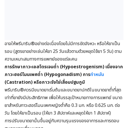
อาจให้พรีมาริน®อย่างต่อเนื่องโดยไม่มีการขัดจังหวะ หรือให้ยาเป็น
รอบ (สูตรยาอย่างเช่นให้ยา 25 วันแล้วตามด้วยหยุดใช้ยา 5 วัน) ตาม
ความเหมาะสมทางการแพทย์ของแต่ละคน
การรักษาภาวะเอสโตรเจนต่ำ (Hypoestrogenism) เนื่องจาก
ภาวะฮอร์โมนเพศต่ำ (Hypogonadism) การ
ทำหมัน
(Castration) หรือภาวะรังไข่เสื่อมปฐมภูมิ
พรีมาริน®ควรมีขนาดยาเริ่มต้นและขนาดยาปกติในขนาดยาต่ำที่สุด
เท่าที่ยายังมีประสิทธิภาพ
เพื่อให้บรรลุเป้าหมายทางการแพทย์ ขนาด
ยาสำหรับภาวะฮอร์โมนเพศหญิงต่ำคือ 0.3 มก. หรือ 0.625 มก. ต่อ
วัน โดยให้ยาเป็นรอบ (ให้ยา 3 สัปดาห์และหยุดให้ยา 1 สัปดาห์)
การปรับขนาดยานั้นขึ้นอยู่กับความรุนแรงของอาการและการตอบ