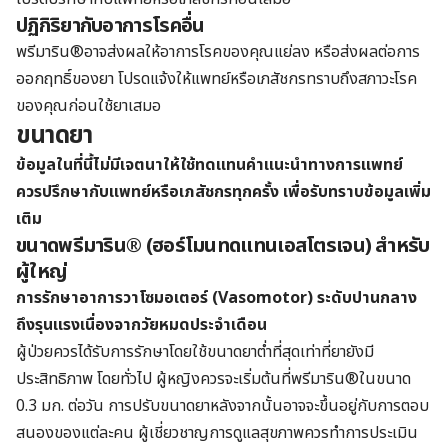
ปฏิกิริยากับอาการโรคอื่น
พรีมาริน®อาจส่งผลให้อาการโรคของคุณแย่ลง หรือส่งผลต่อการ
ออกฤทธิ์ของยา โปรดแจ้งให้แพทย์หรือเภสัชกรทราบถึงสภาวะโรค
ของคุณก่อนใช้ยาเสมอ
ขนาดยา
ข้อมูลในที่นี้ไม่มีเจตนาให้ใช้ทดแทนคำแนะนำทางการแพทย์
ควรปรึกษากับแพทย์หรือเภสัชกรทุกครั้ง เพื่อรับทราบข้อมูลเพิ่ม
เติม
ขนาดพรีมาริน® (ฮอร์โมนทดแทนเอสโตรเจน) สำหรับ
ผู้ใหญ่
การรักษาอาการวาโซมอเตอร์ (Vasomotor) ระดับปานกลาง
ถึงรุนแรงเนื่องจากวัยหมดประจำเดือน
ผู้ป่วยควรได้รับการรักษาโดยใช้ขนาดยาต่ำที่สุดเท่าที่ยายังมี
ประสิทธิภาพ โดยทั่วไป ผู้หญิงควรจะเริ่มต้นที่พรีมาริน®ในขนาด
0.3 มก. ต่อวัน การปรับขนาดยาหลังจากนั้นอาจจะขึ้นอยู่กับการตอบ
สนองของแต่ละคน ผู้เชี่ยวชาญการดูแลสุขภาพควรทำการประเมิน