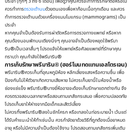
ประจำ (ทุกๆ 3 ถึง 6 เดือน) เพื่อดูว่าคุณควรจะทำการรักษาต่อหรือไม่
ควรทำการ
ตรวจเต้านม
ด้วยตนเองเพื่อหาก้อนเนื้อทุกเดือน และควร
ทำการตรวจเต้านมด้วยเครื่องแมมโมแกรม (mammograms) เป็น
ประจำ
หากคุณจำเป็นต้องรับการผ่าตัดหรือการตรวจทางแพทย์ หรือหาก
คุณต้องนอนพักบนเตียงนิ่งๆ คุณอาจจำเป็นต้องหยุดใช้พรีมา
ริน®เป็นเวลาสั้นๆ โปรดแจ้งให้แพทย์หรือศัลยแพทย์ที่รักษาคุณ
ทราบว่า คุณกำลังใช้พรีมาริน®
การเก็บรักษาพรีมาริน® (ฮอร์โมนทดแทนเอสโตรเจน)
พรีมาริน®ควรเก็บที่อุณหภูมิห้อง หลีกเลี่ยงแสงหรือความชื้น เพื่อ
ป้องกันไม่ให้ตัวยาเกิดความเสียหาย ไม่ควรเก็บยานี้ในห้องน้ำหรือ
ช่องแช่แข็ง พรีมาริน®บางยี่ห้ออาจจะต้องเก็บรักษาแตกต่างกัน จึง
ควรตรวจสอบฉลากยาหรือสอบถามเภสัชกรเสมอ เพื่อความปลอดภัย
โปรดเก็บยาให้ห่างจากมือเด็กและสัตว์เลี้ยง
ไม่ควรทิ้งพรีมาริน®ลงในชักโครก หรือเทลงในท่อระบายน้ำ เว้นแต่
ได้รับคำแนะนำให้ทำเช่นนั้น ควรกำจัดยาด้วยวิธีที่ถูกต้องเมื่อยาหมด
อายุ หรือไม่มีความจำเป็นต้องใช้งาน โปรดสอบถามเภสัชกรเพิ่มเติม