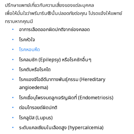
ปรึกษาแพทย์เกี่ยวกับความเสี่ยงของแต่ละบุคคล
เพื่อให้มั่นใจว่าพรีมาริน®นั้นปลอดภัยต่อคุณ โปรดแจ้งให้แพทย์
ทราบหากคุณมี
อาการเลือดออกผิดปกติจากช่องคลอด
โรคหัวใจ
โรคหอบหืด
โรคลมชัก (Epilepsy) หรือโรคชักอื่นๆ
โรคตับหรือโรคไต
โรคแองจิโออีดีมาทางพันธุ์กรรม (Hereditary
angioedema)
โรคเยื่อบุโพรงมดลูกเจริญผิดที่ (Endometriosis)
ต่อมไทรอยด์ผิดปกติ
โรคลูปัส (Lupus)
ระดับแคลเซียมในเลือดสูง (hypercalcemia)