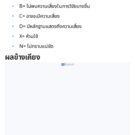
B= ไม่พบความเสี่ยงในการวิจัยบางชิ้น
C= อาจจะมีความเสี่ยง
D= มีหลักฐานแสดงถึงความเสี่ยง
X= ห้ามใช้
N= ไม่ทราบแน่ชัด
ผลข้างเคียง
โฆษณา