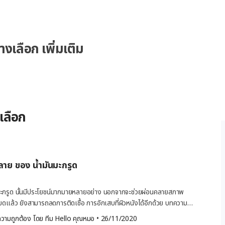
เลือก เพิ่มเติม
เลือก
าย ของ น้ำมันมะกรูด
มันมะกรูด นั้นมีประโยชน์มากมายหลายอย่าง นอกจากจะช่วยผ่อนคลายสภาพ
ดแล้ว ยังสามารถลดการติดเชื้อ การอักเสบที่ผิวหนังได้อีกด้วย บทความนี้
ยชน์ของน้ำมันมะกรูด มาให้ทุกคนได้รู้จักกันมากขึ้นค่ะ จะมีประโยชน์และข้อ
วามถูกต้อง โดย 
ทีม Hello คุณหมอ
 •
26/11/2020