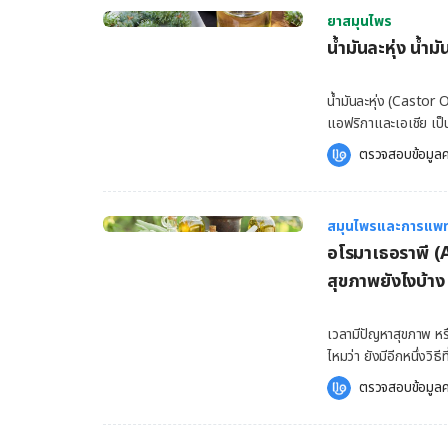
ร่างกายของคุณ ทั้งยัง
องค์รวม สำหรับหลักการแ
ยาสมุนไพร
อย่างหนึ่งว่า “สนามชี
ที่ดี คือ การรวมกันข
น้ำมันละหุ่ง น้ำม
ใกล้เคียง อย่างไรก็ตาม เมื่อจักระไม่สมดุลหรือถูกปิดกั้น การไหลของพลังงานก็จะหยุดชะงักไปด้วย
มาเป็นอันดับแรก การรั
ซึ่งอาจส่งผลทำให้เกิดป
เกิดขึ้นส่วนใดส่วนหนึ
“คริสตัลบำบัด หรือ หิน
น้ำมันละหุ่ง (Castor Oi
เกี่ยวข้องกับหินบางชนิ
แอฟริกาและเอเชีย เป็นอ
เสถียรได้ จักระในลำคอ
จนถึงปัจจุบัน ที่ถึงแ
ตรวจสอบข้อมูลค
ของการสื่ออารมณ์ แล
มองข้ามไป วันนี้ Hello
คิดของคุณ มื่อจักระใน
ในน้ำมันละหุ่ง น้ำมันละหุ่
ทำให้เกิดปัญหาต่าง ๆ เช่น ความยากลำบากในการแสดงความคิด ความไม่มั่นใจ ขี้อ
แคลอรี่ ไขมัน 14 กรัม 
ขาดความยั้งคิด ความไม
สมุนไพรและการแพท
กว่านั้นแล้ว น้ำมันละหุ่งยังเป็นแหล่
(Insecurity) ความวิ
อโรมาเธอราพี (
มันโอเมก้า 6 ประโยชน์ของน้ำมันละหุ่ง เป็นยาระบาย น้ำมันละหุ่ง มีหนึ่งสรรพคุณที่ได้รับการพูดถึง
ตัดสินใจ นอกจากนั้นแล้ว หากจักระในลำคอถูกปิดกั้นหรือการวางแนวของจักระไม่เป็นไปในทิศทาง
มาเนิ่นนานนั่นคือ สรร
สุขภาพยังไงบ้าง
เดียวกัน อาจส่งผลต่อห
เข้าไป น้ำมันละหุ่งจะถู
Acid) ถูกดูดซึมแล้วก็จะ
เวลามีปัญหาสุขภาพ หรื
ควรรับประทานในปริมาณท
ไหมว่า ยังมีอีกหนึ่งวิ
และท้องร่วงได้ มากไปกว่านั้น ถึงแม้น้ำมันละหุ่งจะมีส่วนช่วยบรรเทาอาการท้องผูกโดยการเป็นยา
ปวดศีรษะ ปวดไมเกรน เ
ระบายได้เป็นครั้งคราว แ
ตรวจสอบข้อมูลค
กลิ่นหอม นั่นเอง หากคุ
ระยะยาว รักษาบาดแผล ก
ของ Hello คุณหมอ โดยด
แบคทีเรีย มีส่วนช่วย
โรมาเธอราพี (Aromat