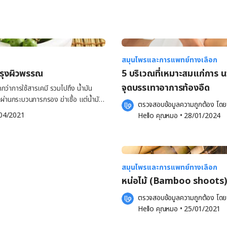
สมุนไพรและการแพทย์ทางเลือก
ำรุงผิวพรรณ
5 บริเวณที่เหมาะสมแก่การ 
จุดบรรเทาอาการท้องอืด
กว่าการใช้สารเคมี รวมไปถึง น้ำมัน
ะผ่านกระบวนการกรอง ฆ่าเชื้อ แต่น้ำมัน
ตรวจสอบข้อมูลความถูกต้อง โดย
ที่ Hello คุณหมอ นำมาฝากทุกคนในวันนี้
04/2021
Hello คุณหมอ
 •
28/01/2024
เขตร้อน โดยผู้คนส่วนใหญ่ใช้เป็นสารขับ
มีส่วนประกอบของสะเดาให้เข้ากับยุคสมัย
นปาก อาหารเสริม เครื่องสำอาง ครีม รวม
์ในด้านต่าง ๆ เช่น ใช้เป็นน้ำมันบำรุง
นผสมมากมายที่ให้ประโยชน์แก่ผิว ไม่ว่าจะ
สมุนไพรและการแพทย์ทางเลือก
iglyceride) ลิโมนอยด์ (Limonoids) กรด
หน่อไม้ (Bamboo shoots)
ตรวจสอบข้อมูลความถูกต้อง โดย
Hello คุณหมอ
 •
25/01/2021
สะเดาอาจมีส่วนช่วยในการชะลอริ้วรอย
พบว่า น้ำมันสะเดาอาจไม่ก่อให้เกิด