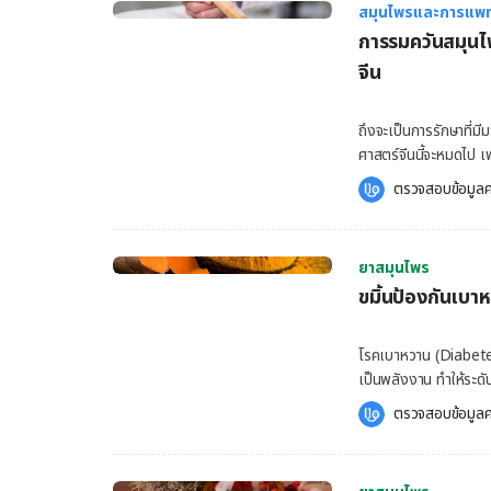
สมุนไพรและการแพท
หมายถึงการบำบัดด้วยกล
การรมควันสมุนไ
ที่ใช้สารสกัดจากพืชธรร
แต่จะช่วยให้สุขภาพกาย
จีน
ราพี บางครั้งเรียกว่า
เป็นยามาพัฒนาสุขภาพก
ถึงจะเป็นการรักษาที่
นั้นส่งผลดีต่อวิญญาณ
ศาสตร์จีนนี้จะหมดไป เ
แพทย์และทางความเชื่อ
ของผู้ป่วย และเทคโนโ
แต่คำว่า “Aromathera
ตรวจสอบข้อมูลค
รู้จักถึงข้อดีในการบำ
ฝรั่งเศสชื่อว่า เรเน่
รมยา หรือ การรมควันด
[…]
แบบแพทย์แผนจีนอย่างห
ยาสมุนไพร
ทำการเผาไหม้แล้วใช้คว
ขมิ้นป้องกันเบาห
ต่าง ๆ ที่แพทย์เฉพาะทา
ความร้อนจากการรมควัน
แพทย์จึงมีการนำอุปกรณ
โรคเบาหวาน (Diabetes
สูงสุด นั่นก็คือ การรม
เป็นพลังงาน ทำให้ระดั
สมุนไพรจุดควันปักลงไ
เลือดได้ให้ดี อาจทำให
ตรวจสอบข้อมูลค
ไหม้ หรือเผาไหม้ได้ 
หมอ จะชวนไปรู้จักกับ
อาจต้องขึ้นอยู่กับกา
ขมิ้นป้องกันเบาหวาน ได
เบื้องต้นที่คุณประสบนั้
เป็นสมุนไพรที่พบได้มา