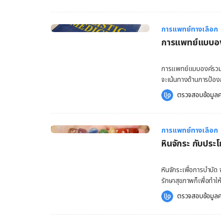
ควรระวังอย่างไรบ้าง ต
(Bergamot Oil) เป็น
ใจ เช่น กลิ่นหอมของน้ำ
การแพทย์ทางเลือก
ลดการอักเสบของสิว เป
การแพทย์แบบองค
พรรณ ได้อีกด้วย อย่าง
เชี่ยวชาญเพื่อตามคำแ
น้ำมันมะกรูดนั้นมีประโย
การแพทย์แบบองค์รวม ค
ความเครียด การดมกลิ่นหอมของน้ำมันมะกรูด ช่วยให้สมองหลั่งสารสารโดพามีน (Dopamine)
จะเน้นทางด้านการป้องก
และเซโรโทนิน (Seroto
แบบองค์รวมยังมีหลากห
ตรวจสอบข้อมูลค
บรรเทาความเครียด อาการเ
กัน วันนี้ทาง Hello
จมูก น้ำมันมะกรูดนั้นมีสรรพคุณช่วยฆ่าเชื้อแบคทีเรีย นอกจากนั้นเมื่อนำน้ำมันมะกรูดมาทาบริเวณ
องค์รวม คืออะไร การแพ
ผิวหนัง กลิ่นน้ำมันมะ
ร่างกาย โดยมีจุดมุ่ง
การแพทย์ทางเลือก
คอเลสเตอ
วิญญาณ โดยปกติแล้ว
หินจักระ กับประโ
ทางเลือก (Complemen
แน่นอนของคุณนั้นจะถ
แพทย์แบบองค์รวมนั้น
หินจักระเพื่อการบำบัด 
ใช้หลักการรักษาตาม
รักษาสุขภาพก็เพื่อทำใ
องค์รวม ส่วนผู้ที่ปร
สุขภาพดีตามไปด้วย ดังน
ตรวจสอบข้อมูลค
ถูกเรียกว่า “แพทย์” ใ
จักระเป็นระบบพลังงาน
ทั่วไปแล้ว การแพทย์แ
คำสอนของศาสนาฮินดู จั
ทั่วไปจะถูกแนะนำให้ใ