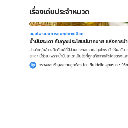
เรื่องเด่นประจำหมวด
สมุนไพรและการแพทย์ทางเลือก
น้ำมันสะเดา กับคุณประโยชน์มากมาย แห่งการบ
ส่วนใหญ่แล้ว ผลิตภัณฑ์ที่มีส่วนประกอบจากสมุนไพร มักให้ผลดีมาก
สะเดา นี้ด้วย เพราะน้ำมันสะเดาเป็นสิ่งที่ถูกสกัดจากพืชโดยตรงแล
ชนิดนี้จะมีประโยชน์ และวิธีใช้อย่างไรบ้างนั้น ติดตามได้ในบทความ
ตรวจสอบข้อมูลความถูกต้อง โดย 
ทีม Hello คุณหมอ
 •
05/
กันได้เลยค่ะ ที่มาของ น้ำมันสะเดา แต่เดิมสะเดานิยมปลูกในประเทศ
ไล่แมลง และศัตรูพืชทั่วไป ต่อมาก็ได้มีการพัฒนาปรับผลิตภัณฑ์ที่
เรื่อย ๆ เช่น แชมพูสำหรับสัตว์เลี้ยง แชมพูกำจัดรังแค น้ำยาบ้ว
ไปถึงการนำเมล็ดจากต้นสะเดามาสกัดเป็นน้ำมันสะเดา เพื่อใช้ประโยชน
ผิว น้ำมันสะเดา ช่วยบำรุงผิวด้านใดบ้าง เนื่องจากน้ำมันสะเดามีส่ว
เป็น วิตามินอี สารต้านอนุมูลอิสระ แคลเซียม ไตรกลีเซอไรด์ (Tr
ไขมัน (EFA) ทำให้คุณนั้นมีสุขภาพผิวที่ดีขึ้น ดังนี้ รักษากลาก การเกิดสิว ลดรอยแผลเป็น กระตุ้นการสร้าง
คอลลาเจน รักษาผิวกร้านแห้ง และลดเลือนริ้วรอย โรคสะเก็ดเงิน ปัจจุบันมีงานศึกษาวิจัยมากมายเกี่ยวกับ
การใช้น้ำมันสะเดาบำรุงผิว โดยงานศึกษาวิจัยบางชิ้นระบุว่า น้ำมัน
และรักษาสิวได้อย่างเห็นผล แต่จากการทดลองในสัตว์ เมื่อปี 2014 