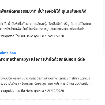
เป็นวงล้อแห่งพลังงานที่หมุนอยู่ตามกระดูกสันหลังของคุณ มันถูกเรียกอีก
พทย์แบบองค์รวมนั้นจะขึ้นอยู่กับค่านิยมหลักหลายประการ ดังนี้ สุขภาพ
วภาพ หรือ กระแสน้ำวนพลังงาน” จักระรับและส่งพลังงานซึ่งส่งผลต่ออวัยวะ
องสุขภาพกาย อารมณ์ จิตใจ จิตวิญญาณ และสังคม เน้นป้องกันการเกิดโรค
ันพืชสกัดจากธรรมชาติ ที่บำรุงผิวก็ได้ ดูแลเส้นผมก็ดี
กษาโรคมาเป็นอันดับที่สอง โรคภัยเกิดจากปัญหากับทั้งร่างกาย มากกว่าจะ
ัญหาสุขภาพ สำหรับการใช้หินจักระเพื่อการบำบัด จะถูกเรียกอีกอย่างว่า
่งของร่างกาย เป้าหมายของการรักษา […]
บำบัด” นับเป็นอัญมณีที่ใช้ในการปรับสมดุลของร่างกาย จักระแต่ละชิ้นจะ
l) คือ น้ำมันพืชที่สกัดมาจากเมล็ดละหุ่ง ซึ่งเป็นพืชที่เจริญเติบโตได้ดีในแถบ
ด ซึ่งเชื่อกันว่าพลังงานของหินนั้น สามารถทำให้หินจักระที่เฉพาะเจาะจง
ีกหนึ่งน้ำมันพืชที่ขึ้นชื่อในเรื่องสรรพคุณอันหลากหลายมาตั้งแต่อดีต
กับความเกี่ยวข้องด้านสุขภาพ นักปฏิบัติกล่าวว่าจักระในลำคอเป็นศูนย์กลาง
ม้ชื่ออาจจะแปลกหูสำหรับหลายคนไปบ้าง แต่คุณประโยชน์นั้นมีมากเกินกว่าจะ
วามถูกต้อง โดย 
ทีม Hello คุณหมอ
 •
24/11/2020
ะความคิดสร้างสรรค์ ส่งผลต่อความสามารถในการแสดงความรู้สึกและความ
 คุณหมอ มีข้อมูลดี ๆ เกี่ยวกับประโยชน์ของน้ำมันละหุ่งมาฝากค่ะ สารอาหาร
ลำคอไม่สมดุล หรือมีการปิดกั้นการไหลเวียนพลังงานในบริเวณนั้น ซึ่งอาจ
งขนาด 1 ช้อนโต๊ะ จะให้คุณค่าทางสารอาหารที่สำคัญ ดังนี้ พลังงาน 120
าย การพูดโดย
โปรตีน 0 กรัม คาร์โบไฮเดรต 0 กรัม ไฟเบอร์ 0 กรัม น้ำตาล 0 กรัม มากไป
่ซื่อสัตย์ (Dishonesty) ความตึงเครียด (Insensitivity) ความไม่ปลอดภัย
ย์ทางเลือก
งของแร่ธาตุจำเป็น ดังนี้ วิตามินอี กรดไขมันโอเมก้า 9 กรดไข
ตกกังวลในการเข้าสังคม (Social anxiety) การขาดความสามารถในการ
Aromatherapy) หรือการบำบัดด้วยกลิ่นหอม ดีต่อ
พคุณในการเป็นยาระบายจากธรรมชาติ เพราะเมื่อรับประทานน้ำมันละหุ่ง
ู ปาก […]
กย่อยและดูดซึมที่ลำไส้เล็ก เมื่อกรดไขมันที่ชื่อกรดริซิโนเลอิก (Ricinoleic
ไปกระตุ้นให้เกิดการระบาย ทำให้ขับถ่ายได้ง่ายขึ้น อย่างไรก็ตาม น้ำมันละหุ่ง
อเจ็บป่วย หลายคนน่าจะนึกถึงวิธีการบำบัดรักษาโรคด้วยการใช้ยา แต่คุณรู้
ี่เหมาะสม เพราะถ้ากินมากเกินไปจะเสี่ยงทำให้เกิดอาการคลื่นไส้ อาเจียน
ธีที่ช่วยบำบัดรักษา หรือบรรเทาปัญหาสุขภาพบางประการได้ เช่น นอนไม่หลับ
ครียดจัด วิธีนั้นก็คือ อโรมาเธอราพี (Aromatherapy) หรือการบำบัดด้วย
ต่ไม่ควรใช้ทุกครั้งที่อึไม่ออก เพื่อป้องกันไม่ให้เกิดปัญหาในการขับถ่ายใน
วามถูกต้อง โดย 
ทีม Hello คุณหมอ
 •
26/10/2020
ณเป็นคนหนึ่งที่กำลังสนใจวิธีบำบัดรักษาโรควิธีนี้ แนะนำให้อ่านบทความนี้
รดไขมันในน้ำมันละหุ่งมีสรรพคุณเป็นสารต้านจุลชีพ และต้านเชื้อ
่วน คุณจะได้รู้ว่า อโรมาเธอราพีคืออะไร และมีข้อดีข้อเสียอย่างไรบ้าง อ
รักษาบาดแผล […]
herapy) คืออะไร อโรมาเธอราพี (Aromatherapy) หรือสุคนธบำบัด