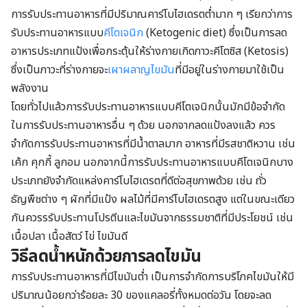
การรับประทานอาหารที่มีปริมาณคาร์โบไฮเดรตต่ำมาก ๆ เรียกว่าการ
รับประทานอาหารแบบ
คีโตเจนิก
(Ketogenic diet) ซึ่งเป็นการลด
อาหารประเภทแป้งเพื่อกระตุ้นให้ร่างกายเกิดภาวะคีโตซิส (Ketosis)
ซึ่งเป็นภาวะที่ร่างกายจะ
เผาผลาญไขมัน
ที่มีอยู่ในร่างกายมาใช้เป็น
พลังงาน
โดยทั่วไปแล้วการรับประทานอาหารแบบคีโตเจนิกนั้นมักมีข้อจำกัด
ในการรับประทานอาหารอื่น ๆ ด้วย นอกจากลดแป้งลงแล้ว ควร
จำกัดการรับประทานอาหารที่มีน้ำตาลมาก อาหารที่มีรสชาติหวาน เช่น
เค้ก คุกกี้ ลูกอม นอกจากนี้การรับประทานอาหารแบบคีโตเจนิกบาง
ประเภทยังจำกัดแหล่งคาร์โบไฮเดรตที่ดีต่อสุขภาพด้วย เช่น ถั่ว
ธัญพืชต่าง ๆ ผักที่มีแป้ง ผลไม้ที่มีคาร์โบไฮเดรตสูง แต่ในขณะเดียว
กันควรรรับประทานโปรตีนและไขมันจากธรรมชาติที่มีประโยชน์ เช่น
เนื้อปลา เนื้อสัตว์ ไข่ ไขมันดี
วิธีลดน้ำหนักด้วยการ
ลดไขมัน
การรับประทานอาหารที่มีไขมันต่ำ เป็นการจำกัดการบริโภคไขมันให้มี
ปริมาณน้อยกว่าร้อยละ 30 ของแคลอรี่ทั้งหมดต่อวัน โดยจะลด