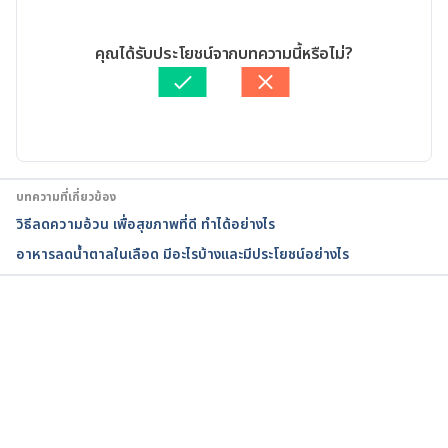
Low-carb diet: Can it help you lose weight?. 
10/04/2023
https://www.mayoclinic.org/healthy-
เขียนโดย 
ทีม Hello คุณหมอ
คุณได้รับประโยชน์จากบทความนี้หรือไม่?
lifestyle/weight-loss/in-depth/low-carb-diet/art-
ตรวจสอบความถูกต้องของข้อมูลโดย
สิฏฐิณิศา รัชตวโรทัย
20045831. Accessed September 15, 2022.
อัปเดตโดย: 
สิฏฐิณิศา รัชตวโรทัย
Effects of Low-Carbohydrate Diets Versus Low-Fat 
Diets on Metabolic Risk Factors: A Meta-Analysis 
of Randomized Controlled Clinical Trials. 
บทความที่เกี่ยวข้อง
https://www.ncbi.nlm.nih.gov/pmc/articles/PMC35
วิธีลดความอ้วน เพื่อสุขภาพที่ดี ทำได้อย่างไร
30364/. Accessed September 15, 2022.
อาหารลดน้ำตาลในเลือด มีอะไรบ้างและมีประโยชน์อย่างไร
Low-fat vs. low-carb: Which diet is best for weight 
loss?
กำลังโหลด...
https://www.medicalnewstoday.com/articles/32095
7. Accessed September 15, 2022.
Low fat, low carb, or Mediterranean: which diet is 