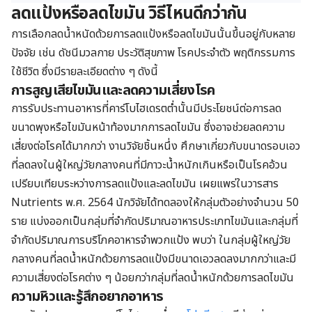
ลดแป้งหรือลดไขมัน วิธีไหนดีกว่ากัน
การเลือกลดน้ำหนัดด้วยการลดแป้งหรือลดไขมันนั้นขึ้นอยู่กับหลาย
ปัจจัย เช่น ดัชนีมวลกาย ประวัติสุขภาพ โรคประจำตัว พฤติกรรมการ
ใช้ชีวิต ซึ่งมีรายละเอียดต่าง ๆ ดังนี้
การสูญเสียไขมันและลดความเสี่ยงโรค
การรับประทานอาหารที่คาร์โบไฮเดรตต่ำนั้นมีประโยชน์ต่อการลด
ขนาดพุงหรือไขมันหน้าท้องมากการลดไขมัน ซึ่งอาจช่วยลดความ
เสี่ยงต่อโรคได้มากกว่า งานวิจัยชิ้นหนึ่ง ศึกษาเกี่ยวกับขนาดรอบเอว
ที่ลดลงในผู้ใหญ่วัยกลางคนที่มีภาวะน้ำหนักเกินหรือเป็นโรคอ้วน
เปรียบเทียบระหว่างการลดแป้งและลดไขมัน เผยแพร่ในวารสาร
Nutrients พ.ศ. 2564 นักวิจัยได้ทดลองให้กลุ่มตัวอย่างจำนวน 50
ราย แบ่งออกเป็นกลุ่มที่จำกัดปริมาณอาหารประเภทไขมันและกลุ่มที่
จำกัดปริมาณการบริโภคอาหารจำพวกแป้ง พบว่า ในกลุ่มผู้ใหญ่วัย
กลางคนที่ลดน้ำหนักด้วยการลดแป้งมีขนาดเอวลดลงมากกว่าและมี
ความเสี่ยงต่อโรคต่าง ๆ น้อยกว่ากลุ่มที่ลดน้ำหนักด้วยการลดไขมัน
ความหิวและรู้สึกอยากอาหาร