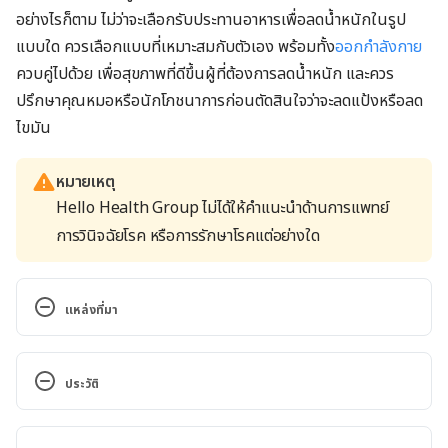
อย่างไรก็ตาม ไม่ว่าจะเลือกรับประทานอาหารเพื่อลดน้ำหนักในรูป
แบบใด ควรเลือกแบบที่เหมาะสมกับตัวเอง พร้อมทั้ง
ออกกำลังกาย
ควบคู่ไปด้วย เพื่อสุขภาพที่ดีขึ้นผู้ที่ต้องการลดน้ำหนัก และควร
ปรึกษาคุณหมอหรือนักโภชนาการก่อนตัดสินใจว่าจะลดแป้งหรือลด
ไขมัน
หมายเหตุ
Hello Health Group ไม่ได้ให้คำแนะนำด้านการแพทย์
การวินิจฉัยโรค หรือการรักษาโรคแต่อย่างใด
แหล่งที่มา
Low-Fat Diet vs. Low-Carb: And the Winner Is. 
https://www.webmd.com/diet/obesity/news/20180
ประวัติ
220/low-fat-diet-vs-low-carb-one-and-the-winner-
is. Accessed September 15, 2022.
เวอร์ชันปัจจุบัน