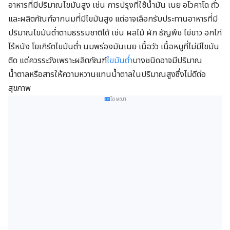
อาหารที่มีปริมาณไขมันสูง เช่น การปรุงที่ใช้น้ำมัน เนย อโวคาโด ถั่ว
และผลิตภัณฑ์จากนมที่มีไขมันสูง แต่อาจเลือกรับประทานอาหารที่มี
ปริมาณไขมันต่ำตามธรรมชาติได้ เช่น ผลไม้ ผัก ธัญพืช ไข่ขาว อกไก่
ไร้หนัง โยเกิร์ตไขมันต่ำ นมพร่องมันเนย เนื้อวัว เนื้อหมูที่ไม่มีไขมัน
ติด แต่ควรระวังเพราะผลิตภัณฑ์
ไขมันต่ำ
บางชนิดอาจมีปริมาณ
น้ำตาลหรือสารให้ความหวานแทนน้ำตาลในปริมาณสูงซึ่งไม่ดีต่อ
สุขภาพ
โฆษณา