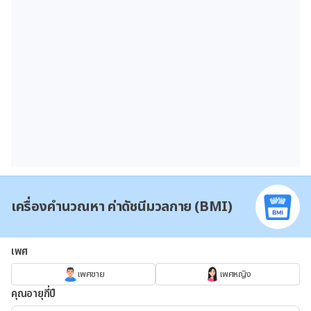
เครื่องคำนวณหา ค่าดัชนีมวลกาย (BMI)
เพศ
เพศชาย
เพศหญิง
คุณอายุกี่ปี