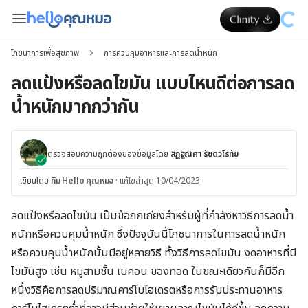
โภชนาการเพื่อสุขภาพ
การควบคุมอาหารและการลดน้ำหนัก
ลดแป้งหรือลดไขมัน แบบไหนดีต่อการลด
น้ำหนักมากกว่ากัน
ตรวจสอบความถูกต้องของข้อมูลโดย
สิฏฐิณิศา รัชตวโรทัย
เขียนโดย
ทีม Hello คุณหมอ
·
แก้ไขล่าสุด 10/04/2023
ลดแป้งหรือลดไขมัน เป็นข้อถกเถียงสำหรับผู้ที่กำลังหาวิธีการลดน้ำ
หนักหรือควบคุมน้ำหนัก ซึ่งปัจจุบันนี้โภชนาการในการลดน้ำหนัก
หรือควบคุมน้ำหนักนั้นมีอยู่หลายวิธี ทั้งวิธีการลดไขมัน งดอาหารที่มี
ไขมันสูง เช่น หมูสามชั้น เบคอน ของทอด ในขณะเดียวกันก็มีอีก
หนึ่งวิธีคือการลดปริมาณคาร์โบไฮเดรตหรือการรับประทานอาหาร