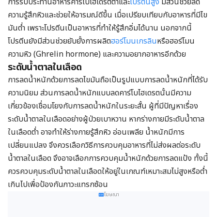
การรับประทานอาหารคาร์โบไฮเดรตต่ำและ
โปรตีนสูง
มีส่วนช่วยลด
ความรู้สึกหิวและช่วยให้อารมณ์ดีขึ้น เมื่อเปรียบเทียบกับอาหารที่มีไข
มันต่ำ เพราะโปรตีนเป็นอาหารที่ทำให้รู้สึกอิ่มได้นาน นอกจากนี้
โปรตีนยังมีส่วนช่วยยับยั้งการผลิต
ฮอร์โมนเกรลิน
หรือฮอร์โมน
ความหิว (Ghrelin hormone) และความอยากอาหารอีกด้วย
ระดับน้ำตาลในเลือด
การลดน้ำหนักด้วยการลดไขมันถือเป็นรูปแบบการลดน้ำหนักที่ได้รับ
ความนิยม ส่วนการลดน้ำหนักแบบลดคาร์โบไฮเดรตนั้นมีความ
เกี่ยวข้องเชื่อมโยงกับการลดน้ำหนักในระยะสั้น ผู้ที่มีปัญหาเรื่อง
ระดับน้ำตาลในเลือดอย่างผู้ป่วยเบาหวาน หากร่างกายมีระดับน้ำตาล
ในเลือดต่ำ อาจทำให้ร่างกายรู้สึกหิว อ่อนเพลีย น้ำหนักมีการ
เปลี่ยนแปลง จึงควรเลือกวิธีการควบคุมอาหารที่ไม่ส่งผลต่อระดับ
น้ำตาลในเลือด จึงอาจเลือกการควบคุมน้ำหนักด้วยการลดแป้ง ทั้งนี้
ควรควบคุมระดับน้ำตาลในเลือดให้อยู่ในเกณฑ์เหมาะสมไม่สูงหรือต่ำ
เกินไปเพื่อป้องกันภาวะแทรกซ้อน
โฆษณา