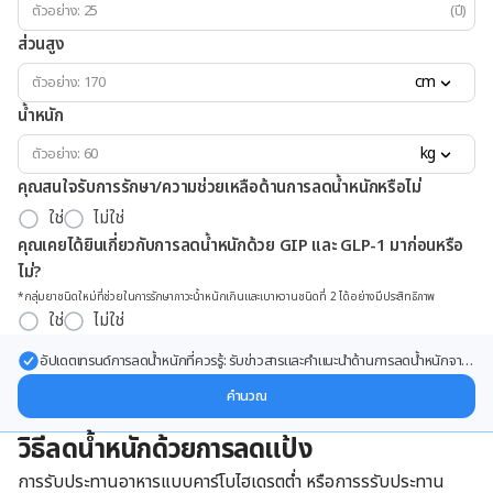
(ปี)
ส่วนสูง
cm
น้ำหนัก
kg
คุณสนใจรับการรักษา/ความช่วยเหลือด้านการลดน้ำหนักหรือไม่
ใช่
ไม่ใช่
คุณเคยได้ยินเกี่ยวกับการลดน้ำหนักด้วย GIP และ GLP-1 มาก่อนหรือ
ไม่?
*กลุ่มยาชนิดใหม่ที่ช่วยในการรักษาภาวะน้ำหนักเกินและเบาหวานชนิดที่ 2 ได้อย่างมีประสิทธิภาพ
ใช่
ไม่ใช่
อัปเดตเทรนด์การลดน้ำหนักที่ควรรู้: รับข่าวสารและคำแนะนำด้านการลดน้ำหนักจาก
ผู้เชี่ยวชาญ ส่งตรงถึงอีเมลของคุณ
คำนวณ
วิธีลดน้ำหนักด้วยการลดแป้ง
การรับประทานอาหารแบบคาร์โบไฮเดรตต่ำ หรือการรรับประทาน