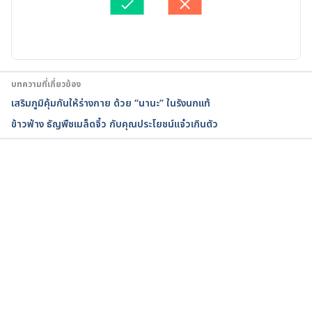
อัปเดตโดย: 
พลอย วงษ์วิไล
What are the health benefits of barley? 
https://www.medicalnewstoday.com/articles/29526
8
บทความที่เกี่ยวข้อง
เสริมภูมิคุ้มกันให้ร่างกาย ด้วย “นานะ” ในรังนกแท้
ข้าวฟ่าง ธัญพืชเมล็ดจิ๋ว กับคุณประโยชน์แจ๋วเกินตัว
กำลังโหลด...