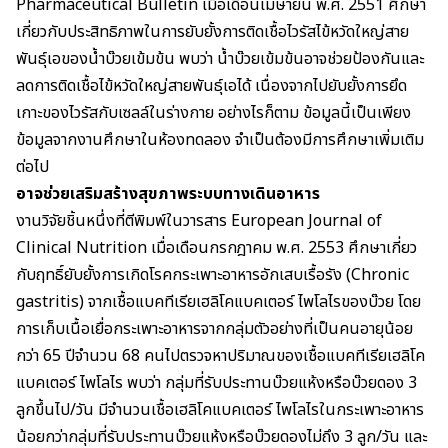
Pharmaceutical Bulletin เมื่อเดือนเมษายน พ.ศ. 2551 ศึกษา
เกี่ยวกับประสิทธิภาพในการยับยั้งการติดเชื้อไวรัสไข้หวัดใหญ่สาย
พันธุ์เอของน้ำบ๊วยเข้มข้น พบว่า น้ำบ๊วยเข้มข้นอาจช่วยป้องกันและ
ลดการติดเชื้อไข้หวัดใหญ่สายพันธุ์เอได้ เนื่องจากไปยับยั้งการยึด
เกาะของไวรัสกับเซลล์ในร่างกาย อย่างไรก็ตาม ข้อมูลนี้เป็นเพียง
ข้อมูลจากงานศึกษาในห้องทดลอง จำเป็นต้องมีการศึกษาเพิ่มเติม
ต่อไป
อาจช่วยเสริมสร้างสุขภาพระบบทางเดินอาหาร
งานวิจัยชิ้นหนึ่งที่ตีพิมพ์ในวารสาร European Journal of
Clinical Nutrition เมื่อเดือนกรกฎาคม พ.ศ. 2553 ศึกษาเกี่ยว
กับฤทธิ์ยับยั้งการเกิดโรคกระเพาะอาหารอักเสบเรื้อรัง (Chronic
gastritis) จากเชื้อแบคทีเรียเฮลิโคแบคเตอร์ ไพโลไรของบ๊วย โดย
การเก็บเนื้อเยื่อกระเพาะอาหารจากกลุ่มตัวอย่างที่เป็นคนอายุน้อย
กว่า 65 ปีจำนวน 68 คนไปตรวจหาปริมาณของเชื้อแบคทีเรียเฮลิโค
แบคเตอร์ ไพโลไร พบว่า กลุ่มที่รับประทานบ๊วยแห้งหรือบ๊วยดอง 3
ลูกขึ้นไป/วัน มีจำนวนเชื้อเฮลิโคแบคเตอร์ ไพโลไรในกระเพาะอาหาร
น้อยกว่ากลุ่มที่รับประทานบ๊วยแห้งหรือบ๊วยดองไม่ถึง 3 ลูก/วัน
และ