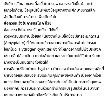
ยังมี
การอักเสบของเนื้อเยื่อในกระเพาะอาหารเกิดขึ้นน้อยกว่า
อย่างไรก็ตาม ข้อมูลนี้เป็นเพียงข้อมูลจากงานศึกษาขนาดเล็ก
จำเป็นต้องมีการศึกษาเพิ่มเติมต่อไป
ข้อควรระวังในการบริโภค บ๊วย
ข้อควรระวังในการบริโภคบ๊วย มีดังนี้
ควรงดรับประทานบ๊วยสด เนื่องจากในเมล็ดบ๊วยมีสารอะมิกดาลิน
(Amygdalin) ที่ร่างกายจะย่อยสลายกลายเป็นสารพิษไฮโดรเจน
ไซยาไนด์ (Hydrogen cyanide) ซึ่งทำให้เกิดอาการไม่พึงประสงค์
เช่น คลื่นไส้ อาเจียน หายใจลำบาก และหากร่างกายได้รับในปริมาณ
มากอาจเป็นอันตรายถึงชีวิตได้
ควรเลือกบริโภคบ๊วยแปรรูป เช่น บ๊วยดอง บ๊วยเค็ม จากแหล่งผลิตที่
น่าเชื่อถือและมีเลขอย. รับประกันคุณภาพของสินค้า เนื่องจากบ๊วย
แปรรูปโดยเฉพาะบ๊วยดองอาจใส่สารกันราที่เป็นอันตรายต่อสุขภาพ
นอกจากนี้ ควรรับประทานบ๊วยที่ผ่านการแปรรูปแล้วในปริมาณที่
เหมาะสม เพราะอาจมีเกลือหรือโซเดียมในปริมาณมาก