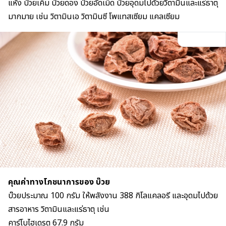
แห้ง บ๊วยเค็ม บ๊วยดอง บ๊วยอัดเม็ด บ๊วยอุดมไปด้วยวิตามินและแร่ธาตุ
มากมาย เช่น วิตามินเอ วิตามินซี โพแทสเซียม แคลเซียม
คุณค่าทางโภชนาการของ บ๊วย
บ๊วยประมาณ 100 กรัม ให้พลังงาน 388 กิโลแคลอรี และอุดมไปด้วย
สารอาหาร วิตามินและแร่ธาตุ เช่น
คาร์โบไฮเดรต 67.9 กรัม