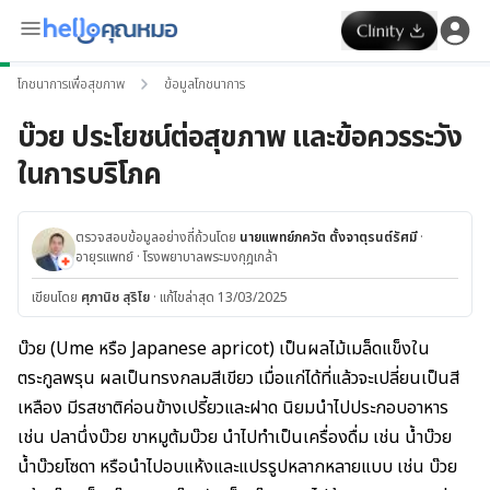
โภชนาการเพื่อสุขภาพ
ข้อมูลโภชนาการ
บ๊วย ประโยชน์ต่อสุขภาพ และข้อควรระวัง
ในการบริโภค
ตรวจสอบข้อมูลอย่างถี่ถ้วนโดย
นายแพทย์ภควัต ตั้งจาตุรนต์รัศมี
·
อายุรแพทย์
· โรงพยาบาลพระมงกุฎเกล้า
เขียนโดย
ศุภานิช สุริโย
·
แก้ไขล่าสุด 13/03/2025
บ๊วย (Ume หรือ Japanese apricot) เป็นผลไม้เมล็ดแข็งใน
ตระกูลพรุน ผลเป็นทรงกลมสีเขียว เมื่อแก่ได้ที่แล้วจะเปลี่ยนเป็นสี
เหลือง มีรสชาติค่อนข้างเปรี้ยวและฝาด นิยมนำไปประกอบอาหาร
เช่น ปลานึ่งบ๊วย ขาหมูต้มบ๊วย นำไปทำเป็นเครื่องดื่ม เช่น น้ำบ๊วย
น้ำบ๊วยโซดา หรือนำไปอบแห้งและแปรรูปหลากหลายแบบ เช่น บ๊วย