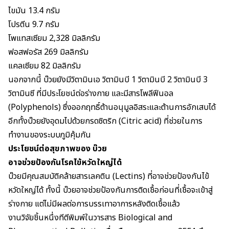
ไขมัน 13.4 กรัม
โปรตีน 9.7 กรัม
โพแทสเซียม 2,328 มิลลิกรัม
ฟอสฟอรัส 269 มิลลิกรัม
แคลเซียม
82 มิลลิกรัม
นอกจากนี้ บ๊วยยังมีวิตามินเอ วิตามินบี 1 วิตามินบี 2 วิตามินบี 3
วิตามินซี ที่มีประโยชน์ต่อร่างกาย และมีสารโพลีฟีนอล
(Polyphenols) ซึ่งออกฤทธิ์ต้านอนุมูลอิสระและต้านการอักเสบได้
อีกทั้งบ๊วยยังอุดมไปด้วยกรดซิตริก (Citric acid) ที่ช่วยในการ
ทำงานของระบบภูมิคุ้มกัน
ประโยชน์ต่อสุขภาพของ บ๊วย
อาจช่วยป้องกันโรคไข้หวัดใหญ่ได้
บ๊วยมีคุณสมบัติคล้ายสารเลคติน (Lectins) ที่อาจช่วยป้องกัน
ไข้
หวัดใหญ่
ได้ ทั้งนี้ บ๊วยอาจช่วยป้องกันการติดเชื้อก่อนที่เชื้อจะเข้าสู่
ร่างกาย แต่ไม่มีผลต่อการบรรเทาอาการหลังติดเชื้อแล้ว
งานวิจัยชิ้นหนึ่งทีตีพิมพ์ในวารสาร Biological and