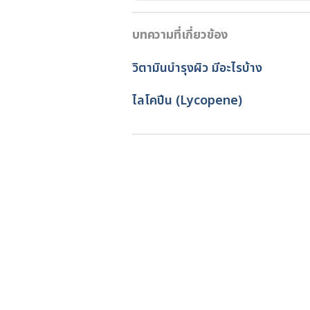
เวอร์ชันปัจจุบัน
Tomatoes, red, ripe, raw, year r
บทความที่เกี่ยวข้อง
31/12/2022
app.html#/food-details/
170457
เขียนโดย 
พลอย วงษ์วิไล
วิตามินบำรุงผิว มีอะไรบ้าง
ตรวจสอบความถูกต้องของข้อมูล
https://www.ncbi.nlm.nih.gov/p
อัปเดตโดย: 
Duangkamon Jun
ไลโคปีน (Lycopene)
https://academic.oup.com/jn/arti
Tomatoes and cardiovascular he
Accessed December 31, 2022.
https://www.sciencedirect.com/s
December 31, 2022.
What is high potassium, or hyp
disease/chronic-kidney-diseas