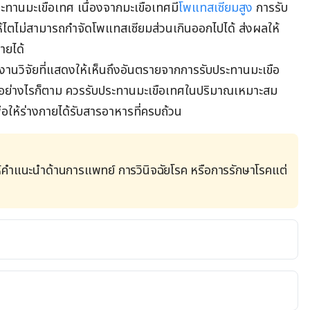
ะทานมะเขือเทศ เนื่องจากมะเขือเทศมี
โพแทสเซียมสูง
การรับ
ไตไม่สามารถกำจัดโพแทสเซียมส่วนเกินออกไปได้ ส่งผลให้
ายได้
มีงานวิจัยที่แสดงให้เห็นถึงอันตรายจากการรับประทานมะเขือ
ร อย่างไรก็ตาม ควรรับประทานมะเขือเทศในปริมาณเหมาะสม
่อให้ร่างกายได้รับสารอาหารที่ครบถ้วน
้คำแนะนำด้านการแพทย์ การวินิจฉัยโรค หรือการรักษาโรคแต่
Tomato – Uses, Side Effects, and More. 
ns/ai/ingredientmono-
900/
tomato
. Accessed December 