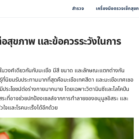
สำรวจ
เครื่องมือตรวจเช็กสุข
ต่อสุขภาพ และข้อควรระวังในการ
ยู่ในวงศ์เดียวกันกับมะเขือ มีสี ขนาด และลักษณะแตกต่างกัน
์ที่นิยมรับประทานมากที่สุดคือมะเขือเทศสีดา และมะเขือเทศเชอ
ี่มีประโยชน์ต่อร่างกายมากมาย โดยเฉพาะวิตามินซีและไลโคปีน
ิสระที่อาจช่วยปกป้องเซลล์จากการทำลายของอนุมูลอิสระ และ
วใจและโรคมะเร็งได้อีกด้วย