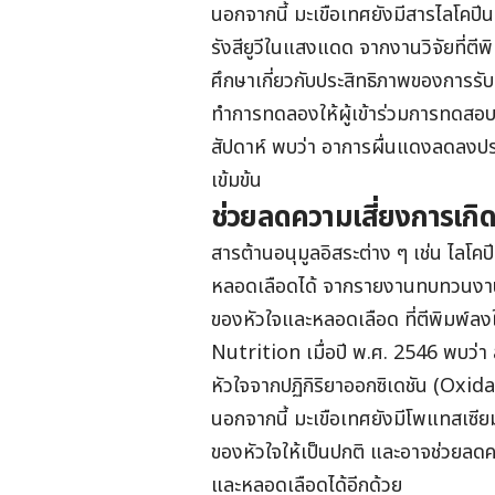
นอกจากนี้ มะเขือเทศยังมีสารไลโคปีน 
รังสียูวีในแสงแดด จากงานวิจัยที่ต
ศึกษาเกี่ยวกับประสิทธิภาพของการรั
ทำการทดลองให้ผู้เข้าร่วมการทดสอบร
สัปดาห์ พบว่า อาการผื่นแดงลดลงประ
เข้มข้น
ช่วยลดความเสี่ยงการเกิด
สารต้านอนุมูลอิสระต่าง ๆ เช่น ไลโค
หลอดเลือดได้ จากรายงานทบทวนงานวิ
ของหัวใจและหลอดเลือด ที่ตีพิมพ์
Nutrition เมื่อปี พ.ศ. 2546 พบว่า
หัวใจจากปฏิกิริยาออกซิเดชัน (Oxida
นอกจากนี้ มะเขือเทศยังมีโพแทสเซีย
ของหัวใจให้เป็นปกติ และอาจช่วยลดคว
และหลอดเลือดได้อีกด้วย