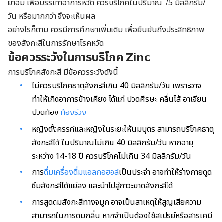
ยาอม เพื่อบรรเทาอาการหวัด ควรบริโภคในปริมาณ 75 มิลลิกรัม/
วัน หรือมากกว่า จึงจะเห็นผล
อย่างไรก็ตาม ควรมีการศึกษาเพิ่มเติม เพื่อยืนยันถึงประสิทธิภาพ
ของสังกะสีในการรักษาโรคหวัด
ข้อควรระวังในการบริโภค Zinc
การบริโภคสังกะสี มีข้อควรระวังดังนี้
ไม่ควรบริโภคธาตุสังกะสีเกิน 40 มิลลิกรัม/วัน เพราะอาจ
ทำให้เกิดอาการข้างเคียง ได้แก่ ปวดศีรษะ คลื่นไส้ อาเจียน
ปวดท้อง
ท้องร่วง
หญิงตั้งครรภ์และหญิงในระยะให้นมบุตร สามารถบริโภคธาตุ
สังกะสีได้ ในปริมาณไม่เกิน 40 มิลลิกรัม/วัน หากอายุ
ระหว่าง 14-18 ปี ควรบริโภคไม่เกิน 34 มิลลิกรัม/วัน
การ
ดื่มเครื่องดื่มแอลกอฮอล์
เป็นประจำ อาจทำให้ร่างกายดูด
ซึมสังกะสีได้แย่ลง และนำไปสู่ภาวะขาดสังกะสีได้
การสูดดมสังกะสีทางจมูก อาจเป็นสาเหตุให้สูญเสียความ
สามารถในการดมกลิ่น หากจำเป็นต้องใช้สเปรย์หรือสารเคมี