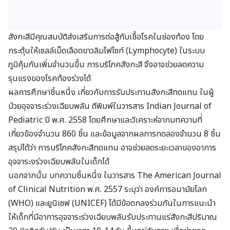
สังกะสีมีคุณสมบัติส่งเสริมการต่อสู้กับเชื้อโรคในช่องท้อง โดย
กระตุ้นให้เซลล์เม็ดเลือดขาวลิมไฟไซท์ (Lymphocyte) ในระบบ
ภูมิคุ้มกันเพิ่มจำนวนขึ้น การบริโภคสังกะสี จึงอาจช่วยลดความ
รุนแรงของโรคท้องร่วงได้
ผลการศึกษาชิ้นหนึ่ง เกี่ยวกับการรับประทานสังกะสีทดแทน ในผู้
ป่วยอุจจาระร่วงเฉียบพลัน ตีพิมพ์ในวารสาร Indian Journal of
Pediatric ปี พ.ศ. 2558 โดยศึกษาและวิเคราะห์จากบทความที่
เกี่ยวข้องจำนวน 860 ชิ้น และข้อมูลจากผลการทดลองจำนวน 8 ชิ้น
สรุปได้ว่า การบริโภคสังกะสีทดแทน อาจช่วยลดระยะเวลาของอาการ
อุจจาระงร่วงเฉียบพลันในเด็กได้
นอกจากนั้น บทความชิ้นหนึ่ง ในวารสาร The American Journal
of Clinical Nutrition พ.ศ. 2557 ระบุว่า องค์การอนามัยโลก
(WHO) และยูนิเซฟ (UNICEF) ได้มีข้อตกลงร่วมกันในการแนะนำ
ให้เด็กที่มีอาการอุจจาระร่วงเฉียบพลันรับประทานแร่สังกะสีปริมาณ