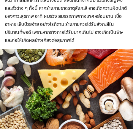
สัตว์ ผักและอาหารทะเลบางชนิด ผลิตภัณฑ์จากนม รวมถึงธัญพืช
และถั่วต่าง ๆ ทั้งนี้ หากร่างกายขาดธาตุสังกะสี อาจเกิดความผิดปกติ
ของภาวะสุขภาพ อาทิ ผมร่วง สมรรถภาพทางเพศหย่อนยาน เบื่อ
อาหาร เจ็บป่วยง่าย อย่างไรก็ตาม ร่างกายควรได้รับสังกะสีใน
ปริมาณที่พอดี เพราะหากร่างกายได้รับมากเกินไป อาจเกิดเป็นพิษ
และก่อให้เกิดผลข้างเคียงต่อสุขภาพได้