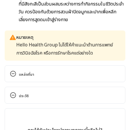
ที่มีสังกะสีเป็นส่วนผสมระหว่างการทำกิจกรรมในชีวิตประจำ
วัน ควรป้องกันด้วยการสวมผ้าปิดจมูกและปากเพื่อหลีก
เลี่ยงการสูดดมเข้าสู่ร่างกาย
หมายเหตุ
Hello Health Group ไม่ได้ให้คำแนะนำด้านการแพทย์
การวินิจฉัยโรค หรือการรักษาโรคแต่อย่างใด
แหล่งที่มา
Zinc. https://ods.od.nih.gov/factsheets/Zinc-
HealthProfessional/#:~:text=Whole%20grains%20
ประวัติ
and%20milk%20products,and%20almonds)%20als
o%20contain%20zinc. Accessed May 27, 2022
เวอร์ชันปัจจุบัน
Zinc in Wound Healing Modulation. 
07/06/2022
https://www.ncbi.nlm.nih.gov/pmc/articles/PMC57
เขียนโดย 
ธนชาติ จึงแย้มปิ่น