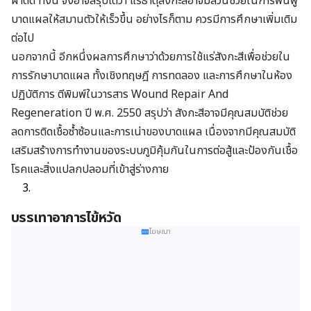
ผ่าตัด ทั้งนี้ จึงอาจสรุปได้ว่า แร่ธาตุสังกะสีอาจมีส่วนช่วยในการฟื้นฟู
บาดแผลให้สมานตัวให้เร็วขึ้น อย่างไรก็ตาม ควรมีการศึกษาเพิ่มเติม
ต่อไป
นอกจากนี้ อีกหนึ่งผลการศึกษาว่าด้วยการใช้แร่สังกะสีเพื่อช่วยใน
การรักษาบาดแผล ทั้งเชิงทฤษฎี การทดลอง และการศึกษาในห้อง
ปฏิบัติการ ตีพิมพ์ในวารสาร Wound Repair And
Regeneration ปี พ.ศ. 2550 สรุปว่า สังกะสีอาจมีคุณสมบัติช่วย
ลดการติดเชื้อซ้ำซ้อนและการเน่าของบาดแผล เนื่องจากมีคุณสมบัติ
เสริมสร้างการทำงานของระบบภูมิคุ้มกันในการต่อสู้และป้องกันเชื้อ
โรคและสิ่งแปลกปลอมที่เข้าสู่ร่างกาย
บรรเทาอาการไข้หวัด
โฆษณา