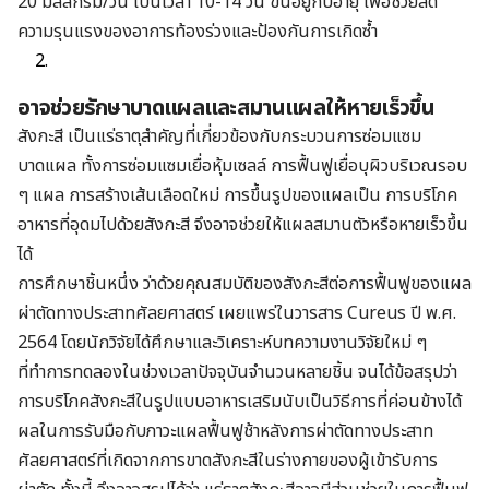
20 มิลลิกรัม/วัน เป็นเวลา 10-14 วัน ขึ้นอยู่กับอายุ เพื่อช่วยลด
ความรุนแรงของอาการท้องร่วงและป้องกันการเกิดซ้ำ
อาจช่วยรักษาบาดแผล
และสมานแผลให้หายเร็วขึ้น
สังกะสี เป็นแร่ธาตุสำคัญที่เกี่ยวข้องกับกระบวนการซ่อมแซม
บาดแผล ทั้งการซ่อมแซมเยื่อหุ้มเซลล์ การฟื้นฟูเยื่อบุผิวบริเวณรอบ
ๆ แผล การสร้างเส้นเลือดใหม่ การขึ้นรูปของแผลเป็น การบริโภค
อาหารที่อุดมไปด้วยสังกะสี จึงอาจช่วยให้แผลสมานตัวหรือหายเร็วขึ้น
ได้
การศึกษาชิ้นหนึ่ง ว่าด้วยคุณสมบัติของสังกะสีต่อการฟื้นฟูของแผล
ผ่าตัดทางประสาทศัลยศาสตร์ เผยแพร่ในวารสาร Cureus ปี พ.ศ.
2564 โดยนักวิจัยได้ศึกษาและวิเคราะห์บทความงานวิจัยใหม่ ๆ
ที่ทำการทดลองในช่วงเวลาปัจจุบันจำนวนหลายชิ้น จนได้ข้อสรุปว่า
การบริโภคสังกะสีในรูปแบบอาหารเสริมนับเป็นวิธีการที่ค่อนข้างได้
ผลในการรับมือกับภาวะแผลฟื้นฟูช้าหลังการผ่าตัดทางประสาท
ศัลยศาสตร์ที่เกิดจากการขาดสังกะสีในร่างกายของผู้เข้ารับการ