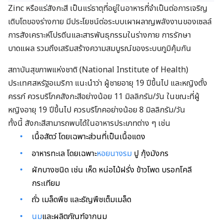
Zinc หรือแร่สังกะสี เป็นแร่ธาตุที่อยู่ในอาหารที่จำเป็นต่อการเจริญ
เติบโตของร่างกาย มีประโยชน์ต่อระบบเผาผลาญพลังงานของเซลล์
การสังเคราะห์โปรตีนและสารพันธุกรรมในร่างกาย การรักษา
บาดแผล รวมถึงเสริมสร้างความสมบูรณ์ของระบบภูมิคุ้มกัน
สถาบันสุขภาพแห่งชาติ (National Institute of Health)
ประเทศสหรัฐอเมริกา แนะนำว่า ผู้ชายอายุ 19 ปีขึ้นไป และหญิงตั้ง
ครรภ์ ควรบริโภคสังกะสีอย่างน้อย 11 มิลลิกรัม/วัน ในขณะที่ผู้
หญิงอายุ 19 ปีขึ้นไป ควรบริโภคอย่างน้อย 8 มิลลิกรัม/วัน
ทั้งนี้ สังกะสีสามารถพบได้ในอาหารประเภทต่าง ๆ เช่น
เนื้อสัตว์ โดยเฉพาะส่วนที่เป็นเนื้อแดง
อาหารทะเล โดยเฉพาะ
หอยนางรม
ปู กุ้งมังกร
ผักบางชนิด เช่น เห็ด หน่อไม้ฝรั่ง ข้าวโพด บรอกโคลี
กระเทียม
ถั่ว เมล็ดพืช และธัญพืชเต็มเมล็ด
นม
และผลิตภัณฑ์จากนม