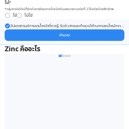
ไม่?
*กลุ่มยาชนิดใหม่ที่ช่วยในการรักษาภาวะน้ำหนักเกินและเบาหวานชนิดที่ 2 ได้อย่างมีประสิทธิภาพ
ใช่
ไม่ใช่
อัปเดตเทรนด์การลดน้ำหนักที่ควรรู้: รับข่าวสารและคำแนะนำด้านการลดน้ำหนักจาก
ผู้เชี่ยวชาญ ส่งตรงถึงอีเมลของคุณ
คำนวณ
Zinc คืออะไร
โฆษณา