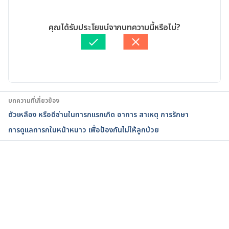
https://raisingchildren.net.au/newborns/health-
04/04/2023
daily-care/holding-newborns/how-to-hold-your-
เขียนโดย 
ปัญญพัฒน์ เอี่ยมสิน
คุณได้รับประโยชน์จากบทความนี้หรือไม่?
newborn
. Accessed February 17, 2022 
ตรวจสอบข้อมูลทางการแพทย์โดย
แพทย์หญิงหทัยทิพย์ ชัย
ประภา
อัปเดตโดย: 
สิฏฐิณิศา รัชตวโรทัย
Should you swaddle your baby?. 
https://www.health.harvard.edu/blog/should-you-
swaddle-your-baby-201605249730
. Accessed 
February 17, 2022 
บทความที่เกี่ยวข้อง
ตัวเหลือง หรือดีซ่านในทารกแรกเกิด อาการ สาเหตุ การรักษา
How to swaddle a baby
. 
การดูแลทารกในหน้าหนาว เพื่อป้องกันไม่ให้ลูกป่วย
https://www.mayoclinic.org/healthy-
lifestyle/infant-and-toddler-
health/multimedia/how-to-swaddle-a-baby/sls-
20076006
. Accessed February 17, 2022 
กำลังโหลด...
How to breastfeed
. 
https://www.nhs.uk/start4life/baby/feeding-your-
baby/breastfeeding/how-to-breastfeed/burping-