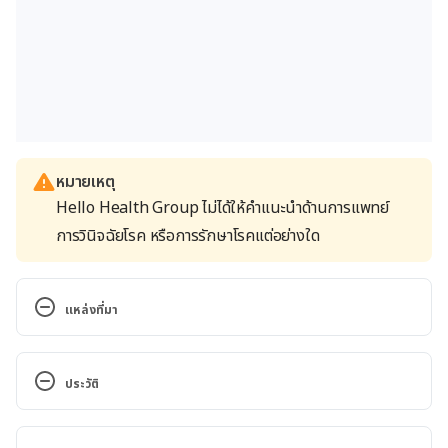
หมายเหตุ
Hello Health Group ไม่ได้ให้คำแนะนำด้านการแพทย์
การวินิจฉัยโรค หรือการรักษาโรคแต่อย่างใด
แหล่งที่มา
Baby Wearing: What Is It?
. 
https://www.webmd.com/baby/what-is-baby-
ประวัติ
wearing
. Accessed February 17, 2022          
เวอร์ชันปัจจุบัน
How to hold a newborn: in pictures
. 