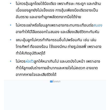
ไม่ควรอุ้มลูกโดยใช้มือเดียว เพราะศีรษะ กระดูก และกล้าม
เนื้อของลูกยังไม่แข็งแรง การอุ้มเพียงมือเดียวอาจเป็น
อันตราย
และอาจทำลูกพลัดตกจากมือได้ง่าย
ไม่ควรเขย่าหรือโยนลูกเพราะอาจกระทบกระเทือนต่อ
สมอง
อาจทำให้มีเ้ลือดออกในสมอง
และเสี่ยงเสียชีวิตกะทันหัน
ขณะอุ้มลูกไม่ควรทำกิจกรรมอื่นไปพร้อมกัน เช่น เล่น
โทรศัพท์ ถือของร้อน ใช้ของมีคม ถ่ายรูปเซลฟี่ เพราะอาจ
ทำให้เกิดอุบัติเหตุได้
ไม่ควร
ห่อตัว
ลูกให้หนาเกินไป และบดบังใบหน้า เพราะอาจ
ทำให้ลูกขยับร่างกายลำบากและหายใจไม่สะดวก
อาจขาด
อากาศหายใจและเสียชีวิตได้
โฆษณา