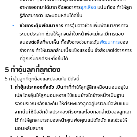
อาหารออกมาได้มาก จึงลดอาการ
จุกเสียด
แน่นท้อง ทำให้ลูก
รู้สึกสบายตัว และนอนหลับได้ดีขึ้น
ช่วย
กระตุ้นพัฒนาการ
การอุ้มอาจช่วยเพิ่มพัฒนาการทาง
ระบบประสาท ช่วยให้ลูกจดจำใบหน้าพ่อแม่และมีการตอบ
สนองต่อสิ่งที่พบเห็น ทั้งยังอาจช่วยกระตุ้น
พัฒนาการ
ของ
ร่างกาย ทำให้มวลกล้ามเนื้อแข็งแรงขึ้น ซึ่งสังเกตได้จากการ
ที่ลูกเริ่มยกศีรษะตั้งขึ้นได้
5 ท่าอุ้มลูกที่ถูกต้อง
5 ท่าอุ้มลูกที่ถูกต้องและปลอดภัย มีดังนี้
ท่าอุ้มประคองทั้งตัว
เป็นท่าที่ทำให้ลูกรู้สึกเหมือนนอนอยู่ใน
เปล โดยอุ้มให้ลูกนอนหงาย ใช้แขนข้างใดข้างหนึ่งเป็นฐาน
รองบริเวณหลังและก้น ให้ศีรษะของลูกอยู่บริเวณข้อพับแขน
จากนั้นใช้มืออีกข้างประคองศีรษะและโอบกอดลำตัวของลูกเอา
ไว้ ทำให้ลูกสามารถมองหน้าคุณพ่อคุณแม่ได้ถนัด และช่วยให้
นอนหลับสบาย