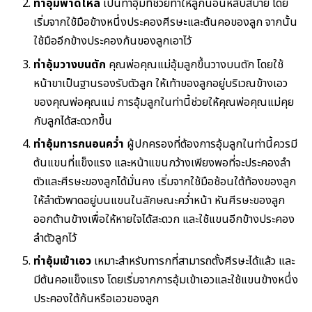
ท่าอุ้มพาดไหล่
เป็นท่าอุ้มที่ช่วยทำให้ลูกนอนหลับสบาย โดย
เริ่มจากใช้มือข้างหนึ่งประคองศีรษ
ะ
และต้นคอของลูก จากนั้น
ใช้มืออีกข้างประคองก้นของลูกเอาไว้
ท่าอุ้ม
วางบนตัก
คุณพ่อคุณแม่อุ้มลูกขึ้นวางบนตัก โดยใช้
หน้าขาเป็นฐานรองรับตัวลูก ให้เท้าของลูกอยู่บริเวณข้างเอว
ของคุณพ่อคุณแม่ การอุ้มลูกในท่านี้ช่วยให้คุณพ่อคุณแม่คุย
กับลูกได้สะดวกขึ้น
ท่าอุ้มทารกนอนคว่ำ
ผู้ปกครองที่ต้องการอุ้มลูกในท่านี้ควรมี
ต้นแขนที่แข็งแรง และหน้าแขนกว้างเพียงพอที่จะประคองลำ
ตัวและศีรษะของลูกได้มั่นคง เริ่มจากใช้มือช้อนใต้ท้องของลูก
ให้ลำตัวพาดอยู่บนแขนในลักษณะคว่ำหน้า หันศีรษะของลูก
ออกด้านข้างเพื่อให้หายใจได้สะดวก และใช้แขนอีกข้างประคอง
ลำตัวลูกไว้
ท่าอุ้มเข้าเอว
เหมาะสำหรับทารกที่สามารถตั้งศีรษะได้แล้ว และ
มีต้นคอแข็งแรง โดยเริ่มจากการอุ้มเข้าเอวและใช้แขนข้างหนึ่ง
ประคองใต้ก้นหรือเอวของลูก