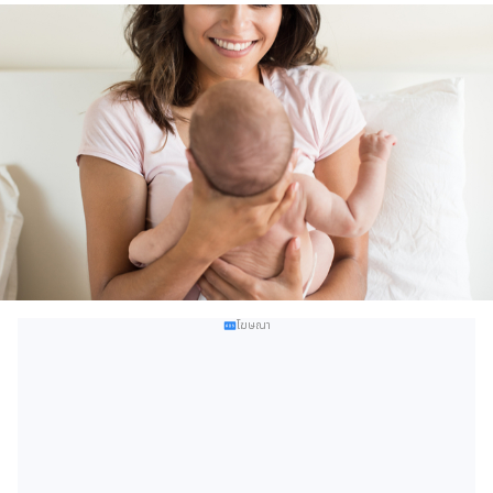
โฆษณา