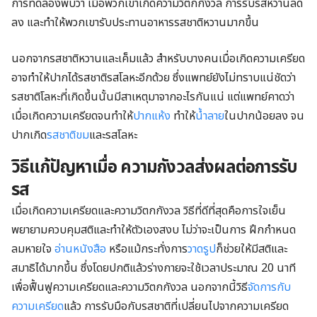
การทดลองพบว่า เมื่อพวกเขาเกิดความวิตกกังวล การรับรสหวานลด
ลง และทำให้พวกเขารับประทานอาหารรสชาติหวานมากขึ้น
นอกจากรสชาติหวานและเค็มแล้ว สำหรับบางคนเมื่อเกิดความเครียด
อาจทำให้ปากได้รสชาติรสโลหะอีกด้วย ซึ่งแพทย์ยังไม่ทราบแน่ชัดว่า
รสชาติโลหะที่เกิดขึ้นนั้นมีสาเหตุมาจากอะไรกันแน่ แต่แพทย์คาดว่า
เมื่อเกิดความเครียดจนทำให้
ปากแห้ง
ทำให้
น้ำลาย
ในปากน้อยลง จน
ปากเกิด
รสชาติขม
และรสโลหะ
วิธีแก้ปัญหาเมื่อ ความกังวลส่งผลต่อการรับ
รส
เมื่อเกิดความเครียดและความวิตกกังวล วิธีที่ดีที่สุดคือการใจเย็น
พยายามควบคุมสติและทำให้ตัวเองสงบ ไม่ว่าจะเป็นการ ฝึกกำหนด
ลมหายใจ
อ่านหนังสือ
หรือแม้กระทั่งการ
วาดรูป
ก็ช่วยให้มีสติและ
สมาธิได้มากขึ้น ซึ่งโดยปกติแล้วร่างกายจะใช้เวลาประมาณ 20 นาที
เพื่อฟื้นฟูความเครียดและความวิตกกังวล นอกจากนี้วิธี
จัดการกับ
ความเครียด
แล้ว การรับมือกับรสชาติที่เปลี่ยนไปจากความเครียด