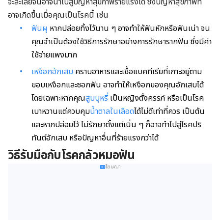
จะละเลยจนอาจนำไปสู่ปัญหาสุขภาพร้ายแรงได้ ซึ่งปัญหาสุขภาพที่
อาจเกิดขึ้นเมื่อคุณเป็นโรคนี้ เช่น
ฟันผุ
หากปล่อยทิ้งไว้นาน ๆ อาจทำให้ฟันหักหรือฟันเน่า จน
คุณจำเป็นต้องใช้วิธีการรักษาอย่างการรักษารากฟัน ซึ่งมีค่า
ใช้จ่ายแพงมาก
เหงือกอักเสบ
คราบอาหารและเชื้อแบคทีเรียที่เกาะอยู่ตาม
ขอบเหงือกและซอกฟัน อาจทำให้เหงือกของคุณอักเสบได้
โดยเฉพาะหากคุณ
สูบบุหรี่
เป็นหญิงตั้งครรภ์ หรือเป็นโรค
เบาหวานแต่ควบคุม
น้ำตาลในเลือด
ได้ไม่ดีเท่าที่ควร เป็นต้น
และหากปล่อยไว้ ไม่รักษาตั้งแต่เนิ่น ๆ ก็อาจทำไปสู่โรคปริ
ทันต์อักเสบ หรือปัญหาอื่นที่ร้ายแรงกว่าได้
วิธีรับมือกับโรคกลัวหมอฟัน
โฆษณา