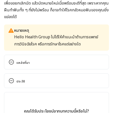
เพื่อขอยกเลิกนัด แล้วนัดหมายใหม่เมื่อพร้อมจะดีที่สุด เพราะหากคุณ
ฝืนทำฟันทั้ง ๆ ที่ยังไม่พร้อม ก็อาจทำให้โรคกลัวหมอฟันของคุณยิ่ง
แย่ลงได้
หมายเหตุ
Hello Health Group ไม่ได้ให้คำแนะนำด้านการแพทย์
การวินิจฉัยโรค หรือการรักษาโรคแต่อย่างใด
แหล่งที่มา
How to Cope with a Fear of the Dentist. 
https://www.healthline.com/health/mental-
ประวัติ
health/fear-of-dentist. Accessed June 26, 2020
เวอร์ชันปัจจุบัน
Why the Fear of Dentists Is so Common. 
https://www.verywellmind.com/dentophobia-fear-
08/04/2021
of-dentists-
เขียนโดย 
เนตรนภา ปะวะคัง
คุณได้รับประโยชน์จากบทความนี้หรือไม่?