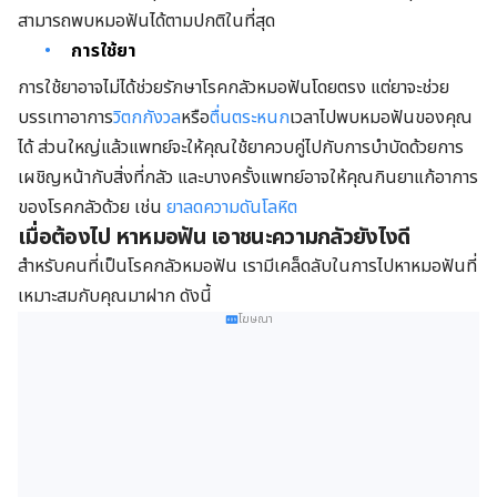
สามารถพบหมอฟันได้ตามปกติในที่สุด
การใช้ยา
การใช้ยาอาจไม่ได้ช่วยรักษาโรคกลัวหมอฟันโดยตรง แต่ยาจะช่วย
บรรเทาอาการ
วิตกกังวล
หรือ
ตื่นตระหนก
เวลาไปพบหมอฟันของคุณ
ได้ ส่วนใหญ่แล้วแพทย์จะให้คุณใช้ยาควบคู่ไปกับการบำบัดด้วยการ
เผชิญหน้ากับสิ่งที่กลัว และบางครั้งแพทย์อาจให้คุณกินยาแก้อาการ
ของโรคกลัวด้วย เช่น
ยาลดความดันโลหิต
เมื่อต้องไป หาหมอฟัน เอาชนะความกลัวยังไงดี
สำหรับคนที่เป็นโรคกลัวหมอฟัน เรามีเคล็ดลับในการไปหาหมอฟันที่
เหมาะสมกับคุณมาฝาก ดังนี้
โฆษณา