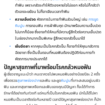
ทำฟัน เพราะกลัวจะทำให้ตัวเองหายใจไม่ออก หรือไม่ก็กลัวว่า
ตัวเองจะขย้อน ไม่ก็อาเจียนเวลาทำฟัน
ความเจ็บปวด
หัตถการในการทำฟันส่วนใหญ่ เช่น
การขูด
หินปูน
การถอนฟัน การฝ่าฟันคุด มักมาพร้อมความเจ็บปวด
ไม่มากก็น้อย ซึ่งอาจทำให้คนที่มีความรู้สึกไวต่อความเจ็บปวด
ในช่องปากมากเป็นพิเศษ รู้สึกหวาดกลัวขึ้นมาได้
เข็มฉีดยา
หากคุณเป็นโรคกลัวเข็ม ก็อาจทำให้คุณกลัวการ
ฉีดยาชา ซึ่งเป็นขั้นตอนที่หมอฟันต้องปฏิบัติก่อนการทำ
หัตถการบางประเภทได้
ปัญหาสุขภาพที่มาพร้อมโรคกลัวหมอฟัน
ผู้เชี่ยวชาญแนะนำว่า คนเราควรไปพบหมอฟันอย่างน้อยปีละ 2 ครั้ง
เพื่อตรวจ
สุขภาพช่องปาก
และฟัน และขูด
หินปูน
ที่เกาะสะสมอยู่บนผิว
ฟัน และหากสุขภาพเหงือกและฟันของคุณมีปัญหา ก็จะได้ทำการ
รักษาได้อย่างทันท่วงที แต่คนที่เป็นโรคกลัวหมอฟัน มักไม่ได้ไปหา
หมอฟันเป็นเวลาติดต่อกันหลายปี เวลามีปัญหาสุขภาพช่องปาก ก็มัก