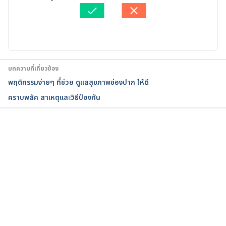
2671855#:~:text=Dentophobia%20(odontophobia)
ตรวจสอบความถูกต้องของข้อมูลโดย
ทีม Hello คุณหมอ
%2C%20or%20fear,lead%20to%20serious%20healt
อัปเดตโดย: 
เนตรนภา ปะวะคัง
h%20issues. Accessed June 26, 2020
Strategies to manage patients with dental anxiety 
and dental phobia: literature review. 
บทความที่เกี่ยวข้อง
https://www.ncbi.nlm.nih.gov/pmc/articles/PMC47
พฤติกรรมง่ายๆ ที่ช่วย ดูแลสุขภาพช่องปาก ให้ดี
90493/. Accessed June 26, 2020
คราบพลัค สาเหตุและวิธีป้องกัน
กำลังโหลด...