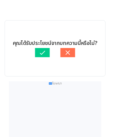
คุณได้รับประโยชน์จากบทความนี้หรือไม่?
โฆษณา