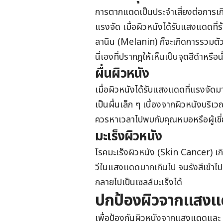
การตากแดดเป็นประจำเสี่ยงต่อการเก
แรงจัด เมื่อผิวหนังได้รับแสงแดดที่ร้
ลานิน (Melanin) ก็จะเกิดการรวมตัวก
นี่เองที่ปรากฎให้เห็นเป็นจุดสีดำหรือน
ผื่นผิวหนัง
เมื่อผิวหนังได้รับแสงแดดที่แรงจัดม
เป็นผื่นเล็ก ๆ เนื่องจากผิวหนังบริเว
ควรหาเวลาไปพบกับคุณหมอหรือผู้เชี
มะเร็งผิวหนัง
โรคมะเร็งผิวหนัง (Skin Cancer) เกิดข
วีในแสงแดดมากเกินไป จนรังสีเข้าไป
กลายไปเป็นเซลล์มะเร็งได้
ปกป้องผิวจากแสงแด
เพื่อป้องกันผิวหนังจากแสงแดดและ รังส