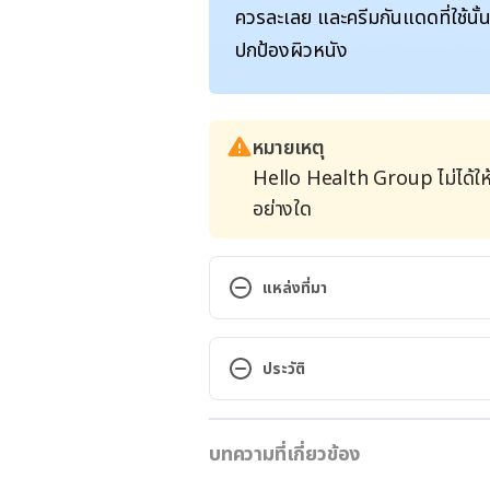
ควรละเลย และครีมกันแดดที่ใช้นั้
ปกป้องผิวหนัง
หมายเหตุ
Hello Health Group ไม่ได้ให
อย่างใด
แหล่งที่มา
https://www.livestrong.com/art
ประวัติ
effects/
. Accessed on November 
เวอร์ชันปัจจุบัน
บทความที่เกี่ยวข้อง
02/05/2022
https://www.keckmedicine.org/m
indoors-all-