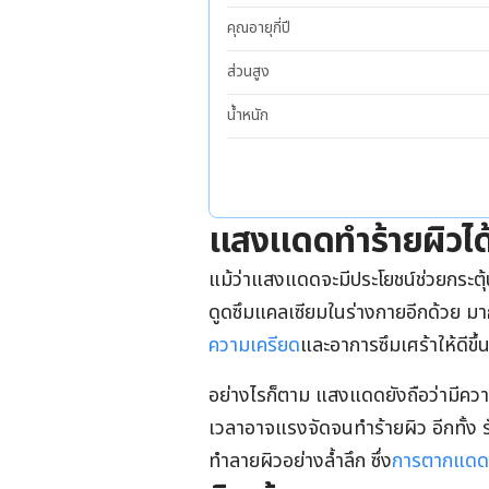
คุณอายุกี่ปี
ส่วนสูง
น้ำหนัก
แสงแดดทำร้ายผิวได้
แม้ว่าแสงแดดจะมีประโยชน์ช่วยกระตุ
ดูดซึมแคลเซียมในร่างกายอีกด้วย มา
ความเครียด
และอาการซึมเศร้าให้ดีขึ้น
อย่างไรก็ตาม แสงแดดยังถือว่ามีคว
เวลาอาจแรงจัดจนทำร้ายผิว อีกทั้ง ร
ทำลายผิวอย่างล้ำลึก ซึ่ง
การตากแดด