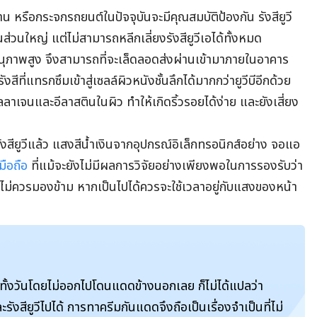
 หรือกระจกรถยนต์ในปัจจุบันจะมีคุณสมบัติป้องกัน รังสียูวี
ป็นส่วนใหญ่ แต่ไม่สามารถหลีกเลี่ยงรังสียูวีเอได้ทั้งหมด
มีอานุภาพสูง จึงสามารถที่จะเล็ดลอดส่งผ่านเข้ามาภายในอาคาร
สีที่แทรกซึมเข้าสู่เซลล์ผิวหนังชั้นลึกได้มากกว่ายูวีบีอีกด้วย
อลลาเจนและอีลาสตินในผิว ทำให้เกิดริ้วรอยได้ง่าย และยังเสี่ยง
ยูวีแล้ว แสงสีน้ำเงินจากอุปกรณ์อิเล็กทรอนิกส์อย่าง จอแอ
มือถือ
ที่แม้จะยังไม่มีผลการวิจัยอย่างเพียงพอในการรองรับว่า
งที่ไม่ควรมองข้าม หากเป็นไปได้ควรจะใช้เวลาอยู่กับแสงของหน้า
้านทั้งวันโดยไม่ออกไปโดนแดดข้างนอกเลย ก็ไม่ได้แปลว่า
ียูวีไปได้ การทาครีมกันแดดจึงถือเป็นเรื่องจำเป็นที่ไม่