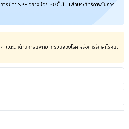
นควรมีค่า SPF อย่างน้อย 30 ขึ้นไป เพื่อประสิทธิภาพในการ
้คำแนะนำด้านการแพทย์ การวินิจฉัยโรค หรือการรักษาโรคแต่
How Bad Is It Really to Not Wear Sunscreen Indoors?. 
icle/13727407-should-i-wear-sunscreen-indoors-
05, 2020.
Do You Need Sunscreen If You Are Indoors All Day?. 
yth-or-fact-you-dont-need-sunscreen-if-you-are-