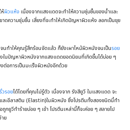
ห้
ผิวแห้ง
เนื่องจากแสงแดดจะทำให้ความชุ่มชื้นของน้ำและ
าดความชุ่มชื้น เสี่ยงที่จะทำให้เกิดปัญหาผิวแห้ง ลอกเป็นขุย
ทำให้คุณรู้สึกร้อนจัดแล้ว ก็ยังเผาไหม้ผิวหนังจนเป็น
รอย
ึ่งในปัญหาผิวหนังจากแสงแดดยอดนิยมที่เกิดขึ้นได้บ่อย ๆ
งต่อการเป็นมะเร็งผิวหนังอีกด้วย
ริ้วรอย
ได้โดยที่คุณไม่รู้ตัว เนื่องจาก รังสียูวี ในแสงแดด จะ
ละอีลาสติน (Elastin)ในผิวหนัง ซึ่งโปรตีนทั้งสองชนิดนี้ทำ
อถูกยูวีทำร้ายบ่อย ๆ เข้า โปรตีนเหล่านี้ก็จะค่อย ๆ สลายไป
ง่าย