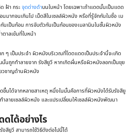
ิด ฝ้า กระ
จุดด่างดำ
บนใบหน้า โดยเฉพาะถ้าแดดนั้นเป็นแดด
อนมากจนเกินไป เม็ดสีในเซลล์ผิวหนัง หรือที่รู้จักกันในชื่อ เม
ันเป็นก้อน การจับตัวกันเป็นก้อนของเมลานินในชั้นผิวหนัง
้ำตาลเข้มที่ใบหน้า
าก ๆ เป็นประจำ ผิวหนังบริเวณที่โดดแดดเป็นประจำนี้จะเกิด
ณนั้นถูกทำลายจาก รังสียูวี หากเกิดผื่นหรือผิวหนังลอกเป็นขุย
่ยวชาญด้านผิวหนัง
ึ้นได้จากหลายสาเหตุ หนึ่งในนั้นคือการที่ผิวหนังได้รับรังสียู
ทำลายเซลล์ผิวหนัง และแปรเปลี่ยนให้เซลล์ผิวหนังพัฒนา
ดได้อย่างไร
ียูวี สามารถใช้วิธีดังต่อไปนี้ได้