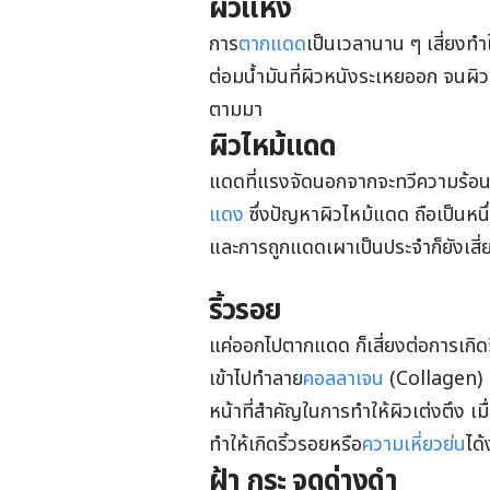
ผิวแห้ง
การ
ตากแดด
เป็นเวลานาน ๆ เสี่ยงทำใ
ต่อมน้ำมันที่ผิวหนังระเหยออก จนผิวข
ตามมา
ผิวไหม้แดด
แดดที่แรงจัดนอกจากจะทวีความร้อนจน
แดง
ซึ่งปัญหาผิวไหม้แดด ถือเป็นหน
และการถูกแดดเผาเป็นประจำก็ยังเสี่ย
ริ้วรอย
แค่ออกไปตากแดด ก็เสี่ยงต่อการเกิด
เข้าไปทำลาย
คอลลาเจน
(Collagen) แ
หน้าที่สำคัญในการทำให้ผิวเต่งตึง เมื่
ทำให้เกิดริ้วรอยหรือ
ความเหี่ยวย่น
ได้
ฝ้า กระ จุดด่างดำ