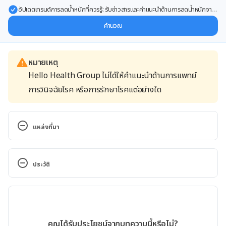
อัปเดตเทรนด์การลดน้ำหนักที่ควรรู้: รับข่าวสารและคำแนะนำด้านการลดน้ำหนักจาก
ผู้เชี่ยวชาญ ส่งตรงถึงอีเมลของคุณ
คำนวณ
หมายเหตุ
Hello Health Group ไม่ได้ให้คำแนะนำด้านการแพทย์
การวินิจฉัยโรค หรือการรักษาโรคแต่อย่างใด
แหล่งที่มา
High cholesterol and Self-management. 
http://www.mayoclinic.org/diseases-
ประวัติ
conditions/high-blood-cholesterol/manage/ptc-
20181978. Accessed August 11, 2017
เวอร์ชันปัจจุบัน
Self-managing cholesterol. 
23/08/2022
https://www.diabetesselfmanagement.com/blog/s
เขียนโดย 
ปราโมทย์ วงศ์คำ
คุณได้รับประโยชน์จากบทความนี้หรือไม่?