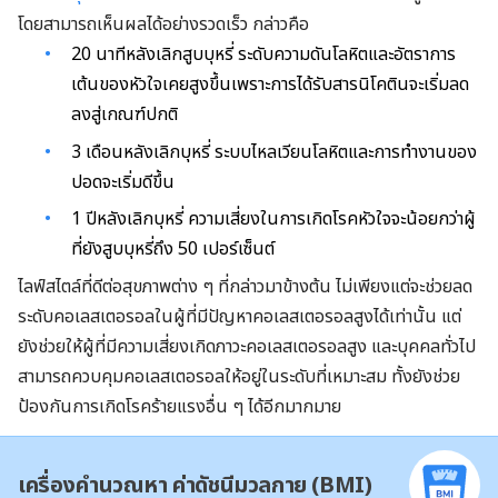
โดยสามารถเห็นผลได้อย่างรวดเร็ว กล่าวคือ
20 นาทีหลังเลิกสูบบุหรี่ ระดับความดันโลหิตและอัตราการ
เต้นของหัวใจเคยสูงขึ้นเพราะการได้รับสารนิโคตินจะเริ่มลด
ลงสู่เกณฑ์ปกติ
3 เดือนหลังเลิกบุหรี่ ระบบไหลเวียนโลหิตและการทำงานของ
ปอดจะเริ่มดีขึ้น
1 ปีหลังเลิกบุหรี่ ความเสี่ยงในการเกิดโรคหัวใจจะน้อยกว่าผู้
ที่ยังสูบบุหรี่ถึง 50 เปอร์เซ็นต์
ไลฟ์สไตล์ที่ดีต่อสุขภาพต่าง ๆ ที่กล่าวมาข้างต้น ไม่เพียงแต่จะช่วยลด
ระดับคอเลสเตอรอลในผู้ที่มีปัญหาคอเลสเตอรอลสูงได้เท่านั้น แต่
ยังช่วยให้ผู้ที่มีความเสี่ยงเกิดภาวะคอเลสเตอรอลสูง และบุคคลทั่วไป
สามารถควบคุมคอเลสเตอรอลให้อยู่ในระดับที่เหมาะสม ทั้งยังช่วย
ป้องกันการเกิดโรคร้ายแรงอื่น ๆ ได้อีกมากมาย
เครื่องคำนวณหา ค่าดัชนีมวลกาย (BMI)