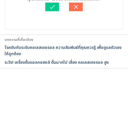
elf-managing-cholesterol/. Accessed August 11, 
ตรวจสอบความถูกต้องของข้อมูลโดย
พลอย วงษ์วิไล
2017
อัปเดตโดย: 
พลอย วงษ์วิไล
11 Tips to Cut Your Cholesterol 
Fast. https://www.webmd.com/cholesterol-
management/features/11-tips-to-cut-your-
บทความที่เกี่ยวข้อง
cholesterol-fast#1. Accessed August 11, 2017
โรคตับกับระดับคอเลสเตอรอล ความสัมพันธ์ที่คุณควรรู้ เพื่อดูแลตัวเอง
ให้ถูกต้อง
How to lower your cholesterol without drugs 
ระวัง! เครื่องดื่มแอลกอฮอล์ ดื่มมากไป เสี่ยง คอเลสเตอรอล สูง
https://www.health.harvard.edu/heart-
health/how-to-lower-your-cholesterol-without-
drugs . Accessed August 11, 2017
กำลังโหลด...
Preventing and Managing High Cholesterol 
https://www.cdc.gov/cholesterol/prevention-
management.htm . Accessed August 11, 2017