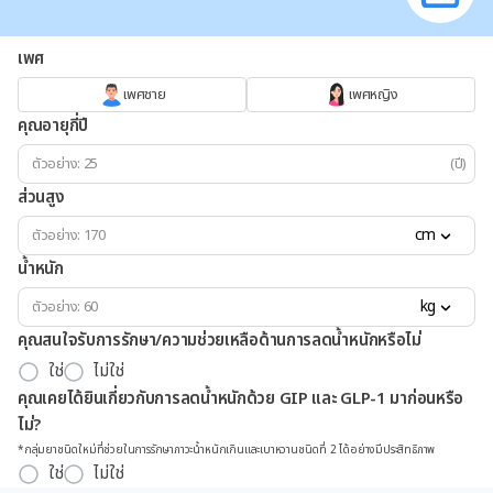
เพศ
เพศชาย
เพศหญิง
คุณอายุกี่ปี
(ปี)
ส่วนสูง
cm
น้ำหนัก
kg
คุณสนใจรับการรักษา/ความช่วยเหลือด้านการลดน้ำหนักหรือไม่
ใช่
ไม่ใช่
คุณเคยได้ยินเกี่ยวกับการลดน้ำหนักด้วย GIP และ GLP-1 มาก่อนหรือ
ไม่?
*กลุ่มยาชนิดใหม่ที่ช่วยในการรักษาภาวะน้ำหนักเกินและเบาหวานชนิดที่ 2 ได้อย่างมีประสิทธิภาพ
ใช่
ไม่ใช่