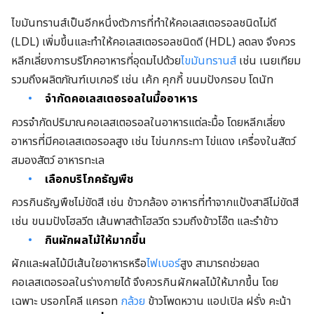
ไขมันทรานส์เป็นอีกหนึ่งตัวการที่ทำให้คอเลสเตอรอลชนิดไม่ดี
(LDL) เพิ่มขึ้นและทำให้คอเลสเตอรอลชนิดดี (HDL) ลดลง จึงควร
หลีกเลี่ยงการบริโภคอาหารที่อุดมไปด้วย
ไขมันทรานส์
เช่น เนยเทียม
รวมถึงผลิตภัณฑ์เบเกอรี เช่น เค้ก คุกกี้ ขนมปังกรอบ โดนัท
จำกัดคอเลสเตอรอลในมื้ออาหาร
ควรจำกัดปริมาณคอเลสเตอรอลในอาหารแต่ละมื้อ โดยหลีกเลี่ยง
อาหารที่มีคอเลสเตอรอลสูง เช่น ไข่นกกระทา ไข่แดง เครื่องในสัตว์
สมองสัตว์ อาหารทะเล
เลือกบริโภคธัญพืช
ควรกินธัญพืชไม่ขัดสี เช่น ข้าวกล้อง อาหารที่ทำจากแป้งสาลีไม่ขัดสี
เช่น ขนมปังโฮลวีต เส้นพาสต้าโฮลวีต รวมถึงข้าวโอ๊ต และรำข้าว
กินผักผลไม้ให้มากขึ้น
ผักและผลไม้มีเส้นใยอาหารหรือ
ไฟเบอร์
สูง สามารถช่วยลด
คอเลสเตอรอลในร่างกายได้ จึงควรกินผักผลไม้ให้มากขึ้น โดย
เฉพาะ บรอกโคลี แครอท
กล้วย
ข้าวโพดหวาน แอปเปิล ฝรั่ง คะน้า