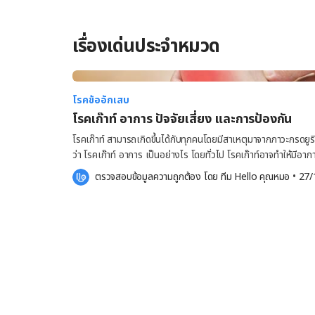
เรื่องเด่นประจำหมวด
โรคข้ออักเสบ
โรคเก๊าท์ อาการ ปัจจัยเสี่ยง และการป้องกัน
โรคเก๊าท์ สามารถเกิดขึ้นได้กับทุกคนโดยมีสาเหตุมาจากภาวะกรดยูร
ว่า โรคเก๊าท์ อาการ เป็นอย่างไร โดยทั่วไป โรคเก๊าท์อาจทำให้มีอา
ข้อต่ออักเสบ แดง และข้อต่อเคลื่อนไหวได้อย่างจำกัด การรักษา
ตรวจสอบข้อมูลความถูกต้อง โดย 
ทีม Hello คุณหมอ
 •
27/
จากโรคเก๊าท์ได้ [embed-health-tool-heart-rate] โรคเก๊าท์ คืออะไร โรคเก๊าท์ คือ โรคข้ออักเสบที่เกิด
การสะสมของกรดยูริกในเลือดสูง ส่งผลให้มีอาการปวด บวม แดง 
เฉียบพลันหรือรุนแรงเมื่อกดข้อต่อหนึ่งข้อหรือหลายข้อ แต่ส่วนใหญ่มั
ข้อเท้า เท้า ข้อมือ และข้อศอก โรคเก๊าท์ อาการ สัญญาณและอาการข
และมักเกิดขึ้นในตอนกลางคืน โดยอาจทำให้มีอาการต่อไปนี้ ปวดข้ออย่างเฉียบพลันและรุนแรง อาการปวด
ข้อต่อจะเกิดขึ้นอย่างเฉียบพลันและรุนแรงที่สุดภายใน 4-12 ชั่วโมงแรกห
สบายบริเวณข้อต่อ เมื่อความเจ็บปวดรุนแรงค่อย ๆ บรรเทาลง อาจย
อยู่ ซึ่งอาจคงอยู่ได้ตั้งแต่ 2-3 วัน ไปจนถึง 2-3 สัปดาห์ อักเสบ บวม และแดง ข้อต่อที่อักเสบจะมีอาการ
บวม เจ็บปวด ไวต่อความรู้สึก อุ่น และแดง ข้อต่อเคลื่อนไหวได้อย่างจำกัด ในขณะที่โรคเก๊าท์อาการเริบอาจ