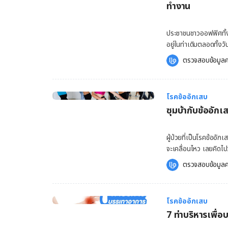
ไม่รุนแรง อาจสามารถป
ฝากกัน ดังนี้ ท่าดันกำแพง การบริหารท่านี้มีเป้าหมายที่จะให้กล้ามเนื้อส่วนล่างของคุณ โดยเฉพาะ
ทำงาน
ประทานยาที่ลดการเจ็
บริเวณหัวเข่า และน่องได้รู้สึกคลายเส้นลง แรกเริ่มใ
เปลี่ยนแปลงท่าทางในก
ออกมาด้านหน้าพร้อมกับ
ประชาชนชาวออฟฟิศทั้
เท้าข้างที่ถนัดออกมาด้า
อยู่ในท่าเดิมตลอดทั้งว
กำแพง ขั้นตอนนี้ให้คุณ
การทำงาน จะมีวิธีรับม
สลับเปลี่ยนขาอีกข้างหนึ่งในท
ตรวจสอบข้อมูลค
หมอ กันเลยค่ะ สาเหตุอ
นี้นอกจากคุณจะได้บริห
ได้จากหลายสาเหตุที่
เริ่มจากขั้นตอนดังต่อไปนี้ ยืนตัวตรง และนำมือเท้าเอวไว้เพื่อสร้างการทรงตัว พร้อม
ที่แสดงออกถึงความเจ็บ
หรือหัวเข่าให้ห่างกันเ
โรคข้ออักเสบ
สามารถเกิดขึ้นจากปัจจัยต่างๆ เหล่านี้ด้วย ไ
สุด และค้างไว้ประมาณ
ซุมบ้ากับข้ออัก
นั่ง การนอน การยก ย้า
การยกของหนักขึ้นเหนือ
กล้ามเนื้อบริเวณไหล่ เ
ผู้ป่วยที่เป็นโรคข้ออัก
เนื้อบริเวณคอ และไหล่ เกิดอาก
จะเคลื่อนไหว เลยคิดไป
ทำงานได้อย่างไร การเค
ปัญหาข้ออักเสบสามารถอ
ตรวจสอบข้อมูลค
อาการปวดไหล่ได้ โดยเฉ
เห็นว่า…ซุมบ้าก็น่าเต้
จะต้องมีการนั่งอยู่กับท
พร้อมๆกับ Hello คุณหม
และข้อมือ รวมถึงบริเว
การออกกำลังกายอย่างห
ต้องค้างอยู่ในท่าเดิมเป็นเวลานาน กล่าวคือ ลำคอก็จะตั้งตรง ใบหน้
โรคข้ออักเสบ
ท่าเต้นแบบละติน-อเมริ
มือจะประจำอยู่ที่แป้นพิ
7 ท่าบริหารเพื่
จังหวะสนุกๆ เพื่อเป็
และไหล่เกิดอาการเมื่อย
เนื้อด้วย การออกกำลั