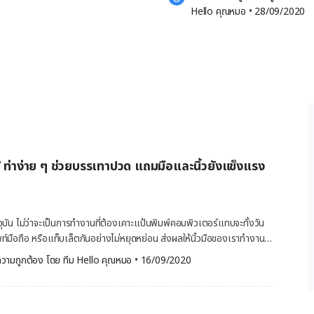
ารปวดข้อเกิดขึ้นอย่างเฉียบพลันและรุนแรง มีไข้ […]
Hello คุณหมอ
 •
28/09/2020
 7 ท่าง่าย ๆ ช่วยบรรเทาปวด แถมมือและนิ้วยังแข็งแรง
จุบัน ไม่ว่าจะเป็นการทำงานที่ต้องเคาะแป้นพิมพ์คอมพิวเตอร์แทบจะทั้งวัน
ท์มือถือ หรือแท็บเล็ตกันอย่างไม่หยุดหย่อน ส่งผลให้นิ้วมือของเราทำงาน
เลย และเมื่อเป็นแบบนี้บ่อย ๆ เข้า ก็ย่อมทำให้หลายคนเกิดปัญหาปวดเมื่อย
วามถูกต้อง โดย 
ทีม Hello คุณหมอ
 •
16/09/2020
้อมือไม่ค่อยจะได้ ซึ่งหากปล่อยไว้นาน ๆ ก็อาจส่งผลกระทบต่อการใช้ชีวิตประจำ
ดนิ้ว ปวดมือเรื้อรังได้ วันนี้ Hello คุณหมอ เลยมี 7 ท่าบริหารนิ้วมือ ง่าย
าทำแล้ว อาการปวดจะทุเลา แถมยังช่วยให้บริเวณฝ่ามือ ข้อมือ และนิ้วมือ