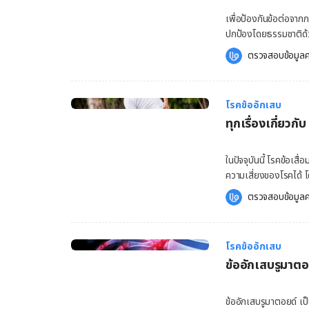
พร้อมทั้งไม่เบื่อ มีส่ว
เพื่อป้องกันข้อต่อจาก
อีกด้วย ประเภทของ ซุ
ปกป้องโดยธรรมชาติด้วย
Perez ผู้ฝึกสอนด้า
อักเสบ (Arthritis) ทำ
ตรวจสอบข้อมูลค
แบบดั่งเดิมเข้ากับการ
อาการฝืดแข็งเมื่อเคลื่
กายประกอบเสียงเพลง แ
คุณจำเป็นต้องใช้มือสำห
หลาย ซึ่งตัวเลือกในก
สามารถใช้การออกกำลังกา
เจาะจง และระดับการออก
โรคข้ออักเสบ
คุณรู้สึกว่าข้อฝืดแข็ง 
Zumba เป็นรูปแบบการอ
ทุกเรื่องเกี่ยวกับ
ชี้ขึ้นข้างบน จากนั้น ง
ทำอย่างมั่นคง หลังจากน
10 ครั้งกับมือแต่ละข้า
ในปัจจุบันนี้ โรคข้อเส
นิ้วหัวแม่มือทำมุม 90 อ
ความเสี่ยงของโรคได้ 
สองสามวินาที แล้วกางออ
ช่วยชะลอการลุกลาม และ
ตรวจสอบข้อมูลค
บริหาร 3: งอนิ้วหัวแม่มื
วันนี้ Hello คุณหมอ จะพา
พยายามยืดนิ้วมือไปยังโ
เกิด โรคข้อเสื่อม โรคข
พยายามทำท่าดังกล่าวค้
กระดูกอ่อนซึ่งทำหน้าท
โรคข้ออักเสบ
พบได้มากที่สุด ซึ่งส่ง
ข้ออักเสบรูมาต
ไป และสามารถส่งผลได้ท
ให้กระดูกสามารถเคลื่
กระดูกอ่อนเสียหาย กระ
ข้ออักเสบรูมาตอยด์ เป็