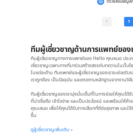
ตรวจสอบข้อมูลค
ข้ออักเสบค่อนข้างพบได้
ซึ่งสามารถแบ่งออกได้เป
ป่วยได้ทุกวัย แม้กระทั
ข้อมูลเรื่องนี้มาให้อ
เด็ก (juvenile idiopa
อาการปวดที่เกิดขึ้นก
1
เสี่ยง โปรดปรึกษาแพท
เตือนว่าร่างกายเราอาจก
อักเสบ ได้แก่ ปวดข้อต่อ แม้จะไม่ได้เคลื่อนไหวร่างกาย มีอาการบวมและอาการฝืดแข็งของข้อต่อ มี
อวัยวะถูกทำลาย เพราะโ
การอักเสบในข้อต่อและ
บาด ฆ้อนตกใส่เท้า ถือเ
ข้อต่อ สำหรับผู้ป่ว
เดือน และจะหายไปเมื่อ
ทีมผู้เชี่ยวชาญด้านการแพทย์ของ
อะไร อาการปวดเรื้อรัง
พัฒนามาจากอาการปวดเฉี
ทีมผู้เชี่ยวชาญทางการแพทย์ของ Hello คุณหมอ ประก
ปวดหายดีแล้ว […]
เชี่ยวชาญเฉพาะทางที่มาร่วมสร้างสรรค์บทความในเว็บไ
ในแต่ละด้าน ทีมแพทย์และผู้เชี่ยวชาญของเราจะช่วยรับร
เราถูกต้อง เป็นปัจจุบัน และตรงตามหลักฐานจากงานวิจัย
ทีมผู้เชี่ยวชาญของเรามุ่งมั่นเต็มที่ในการช่วยให้คุณได้ร
ที่น่าเชื่อถือ เข้าใจง่าย และเป็นประโยชน์ และพร้อมให
คุณเสมอ เพื่อให้คุณได้รับทางเลือกที่ดีต่อสุขภาพ และใช้ช
ขึ้น
ดูผู้เชี่ยวชาญเพิ่มเติม