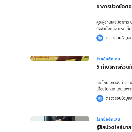
ของคุณแข็งแรงขึ้นด้วย 
อาการปวดข้อศอก 
นิ้วมาก หรือขยับนิ้วไม
ร้อน หรือผ้าชุบน้ำอุ่น
ได้ดีขึ้น 1. ท่ายืดกล้ามเนื้อเอก
คุณผู้อ่านเคยมีอาการ 
บนพื้นราบ เช่น บนโต๊ะ ใช้
ปัจจัยตั้งแต่สาเหตุเล็ก
และนิ้วอื่นยังติดอยู่กับ
อาการปวดข้อศอก ให้มา
ตรวจสอบข้อมูลค
อาการปวดข้อศอก (Elbow
เกิดอาการตึงที่บริเวณเ
ดูแลในเบื้องต้นก็สาม
โรคข้ออักเสบ
ปวดข้อศอกยังอาจเกิดจา
5 ท่าบริหารหัวเ
ก็สามารถที่จะส่งผลให้
เชี่ยวชาญต่อไป นอกจาก
กัน เช่น โรคไขข้ออักเส
เคยไหมเวลานั่งทำงานต
อาการปวดข้อศอก ไม่อัน
เมื่อยไปหมด โดยเฉพาะห
ปวดข้อศอกโดยทั่วไปที่เ
ยืดเส้นยืดสายบ้าง บทค
ตรวจสอบข้อมูลค
เอ็นของข้อศอก สามารถที
ทำได้ทุกที่ยามว่าง มา
อาการบวม ฟกช้ำ มีไข้ หร
ได้รับการงอจากการนั่งผ
เสี่ยงที่จะเกิดอันตรา
ภาวะบวม หรืออักเสบได้
ความเชี่ยวชาญ วิธีการ
โรคข้ออักเสบ
(Osteoarthritis) ดังน
ที่จะต้องรักษาตามสาเหต
รู้สึกปวดไหล่มา
น้อย ซึ่งมี 5 ท่าง่าย 