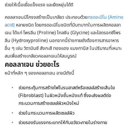
ช่วยให้เนื้อเยื่อแข็งแรง และยืดหยุ่นได้ดี
คอลลาเจนมีโครงสร้างเป็นเกลียว ประกอบด้วย
กรดอะมิโน (Amino
acid)
หลายชนิด โดยกรดอะมิโนชนิดที่มีบทบาทในการผลิตคอลลา
เจน ได้แก่ โพรลีน (Proline) ไกลซีน (Glycine) และไฮดรอกซีโพร
ลีน (Hydroxyproline) นอกจากนี้ร่างกายยังต้องการสารอาหาร
อื่น ๆ เช่น วิตามินซี สังกะสี ทองแดง แมงกานีส ในปริมาณที่เหมาะ
สมเพื่อสร้างเกลียวคอลลาเจนให้สมบูรณ์
คอลลาเจน ช่วยอะไร
หน้าที่หลัก ๆ ของคอลลาเจน อาจมีดังนี้
ช่วยกระตุ้นการสร้างไฟโบรบลาสต์หรือเซลล์สร้างเส้นใย
(Fibroblast) ในผิวหนังชั้นหนังแท้ ซึ่งจะส่งผลดีต่อ
กระบวนการสร้างเซลล์ผิวหนังใหม่
ช่วยในกระบวนการผลัดเซลล์ผิว
ช่วยรองรับแรงกระแทกให้กับอวัยวะภายในร่างกาย