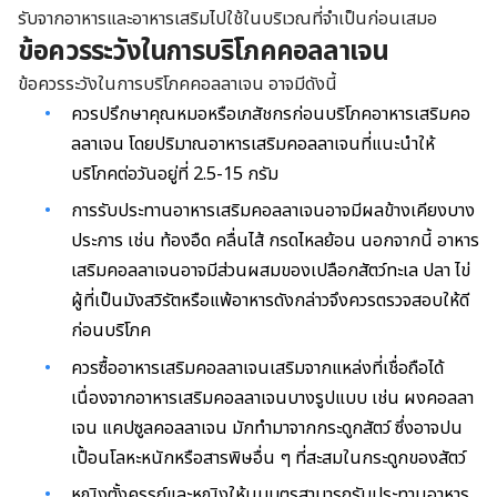
รับจากอาหารและอาหารเสริมไปใช้ในบริเวณที่จำเป็นก่อนเสมอ
ข้อควรระวังในการบริโภคคอลลาเจน
ข้อควรระวังในการบริโภคคอลลาเจน อาจมีดังนี้
ควรปรึกษาคุณหมอหรือเภสัชกรก่อนบริโภคอาหารเสริมคอ
ลลาเจน โดยปริมาณอาหารเสริมคอลลาเจนที่แนะนำให้
บริโภคต่อวันอยู่ที่ 2.5-15 กรัม
การรับประทานอาหารเสริมคอลลาเจนอาจมีผลข้างเคียงบาง
ประการ เช่น ท้องอืด คลื่นไส้ กรดไหลย้อน นอกจากนี้ อาหาร
เสริมคอลลาเจนอาจมีส่วนผสมของเปลือกสัตว์ทะเล ปลา ไข่
ผู้ที่เป็นมังสวิรัตหรือแพ้อาหารดังกล่าวจึงควรตรวจสอบให้ดี
ก่อนบริโภค
ควรซื้ออาหารเสริมคอลลาเจนเสริมจากแหล่งที่เชื่อถือได้
เนื่องจากอาหารเสริมคอลลาเจนบางรูปแบบ เช่น ผงคอลลา
เจน แคปซูลคอลลาเจน มักทำมาจากกระดูกสัตว์ ซึ่งอาจปน
เปื้อนโลหะหนักหรือสารพิษอื่น ๆ ที่สะสมในกระดูกของสัตว์
หญิงตั้งครรภ์และหญิงให้นมบุตรสามารถรับประทานอาหาร