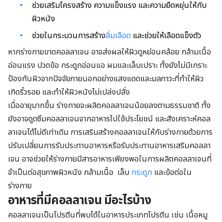
ช่วยเสริมโครงสร้าง ความแข็งแรง และความยืดหยุ่นให้กับ
ผิวหนัง
ช่วยในกระบวนการสร้าง
ลิ่มเลือด
และช่วยให้เลือดแข็งตัว
หากร่างกายขาดคอลลาเจน อาจส่งผลให้ผิวดูหย่อนคล้อย กล้ามเนื้อ
อ่อนแรง ปวดข้อ กระดูกอ่อนแอ ผมและเล็บเปราะ ทั้งยังไม่มีเกราะ
ป้องกันผิวจากปัจจัยภายนอกอย่างแสงแดดและมลภาวะที่ทำให้ผิว
เกิดริ้วรอย และทำให้ผิวหนังไม่เปล่งปลั่ง
เมื่ออายุมากขึ้น ร่างกายจะผลิตคอลลาเจนน้อยลงตามธรรมชาติ ทั้ง
ยังอาจดูดซึมคอลลาเจนจากอาหารไปใช้ประโยชน์ และสังเคราะห์คอล
ลาเจนได้ไม่ดีเท่าเดิม การเสริมสร้างคอลลาเจนให้กับร่างกายด้วยการ
ปรับเปลี่ยนการรับประทานอาหารหรือรับประทานอาหารเสริมคอลลา
เจน อาจช่วยให้ร่างกายมีสารอาหารเพียงพอในการผลิตคอลลาเจนที่
จำเป็นต่อสุขภาพผิวหนัง กล้ามเนื้อ เล็บ
กระดูก
และข้อต่อใน
ร่างกาย
อาหารที่มีคอลลาเจน มีอะไรบ้าง
คอลลาเจนเป็นโปรตีนที่พบได้ในอาหารประเภทโปรตีน เช่น เนื้อหมู