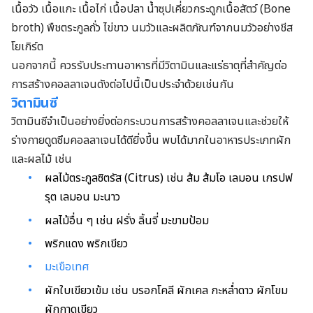
เนื้อวัว เนื้อแกะ เนื้อไก่ เนื้อปลา น้ำซุปเคี่ยวกระดูกเนื้อสัตว์ (Bone
broth) พืชตระกูลถั่ว ไข่ขาว นมวัวและผลิตภัณฑ์จากนมวัวอย่างชีส
โยเกิร์ต
นอกจากนี้ ควรรับประทานอาหารที่มีวิตามินและแร่ธาตุที่สำคัญต่อ
การสร้างคอลลาเจนดังต่อไปนี้เป็นประจำด้วยเช่นกัน
วิตามินซี
วิตามินซีจำเป็นอย่างยิ่งต่อกระบวนการสร้างคอลลาเจนและช่วยให้
ร่างกายดูดซึมคอลลาเจนได้ดียิ่งขึ้น พบได้มากในอาหารประเภทผัก
และผลไม้ เช่น
ผลไม้ตระกูลซิตรัส (Citrus) เช่น ส้ม ส้มโอ เลมอน เกรปฟ
รุต เลมอน มะนาว
ผลไม้อื่น ๆ เช่น ฝรั่ง ลิ้นจี่ มะขามป้อม
พริกแดง พริกเขียว
มะเขือเทศ
ผักใบเขียวเข้ม เช่น บรอกโคลี ผักเคล กะหล่ำดาว ผักโขม
ผักกาดเขียว