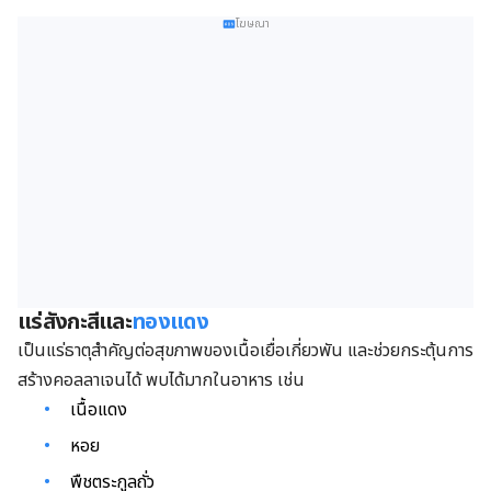
โฆษณา
แร่สังกะสีและ
ทองแดง
เป็นแร่ธาตุสำคัญต่อสุขภาพของเนื้อเยื่อเกี่ยวพัน และช่วยกระตุ้นการ
สร้างคอลลาเจนได้ พบได้มากในอาหาร เช่น
เนื้อแดง
หอย
พืชตระกูลถั่ว