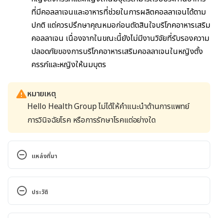
ที่มีคอลลาเจนและอาหารที่ช่วยในการผลิตคอลลาเจนได้ตาม
ปกติ แต่ควรปรึกษาคุณหมอก่อนตัดสินใจบริโภคอาหารเสริม
คอลลาเจน เนื่องจากในขณะนี้ยังไม่มีงานวิจัยที่รับรองความ
ปลอดภัยของการบริโภคอาหารเสริมคอลลาเจนในหญิงตั้ง
ครรภ์และหญิงให้นมบุตร
หมายเหตุ
Hello Health Group ไม่ได้ให้คำแนะนำด้านการแพทย์
การวินิจฉัยโรค หรือการรักษาโรคแต่อย่างใด
แหล่งที่มา
Collagen. 
https://my.clevelandclinic.org/health/articles/2308
ประวัติ
9-
collagen#:~:text=Collagen%20is%20the%20primar
เวอร์ชันปัจจุบัน