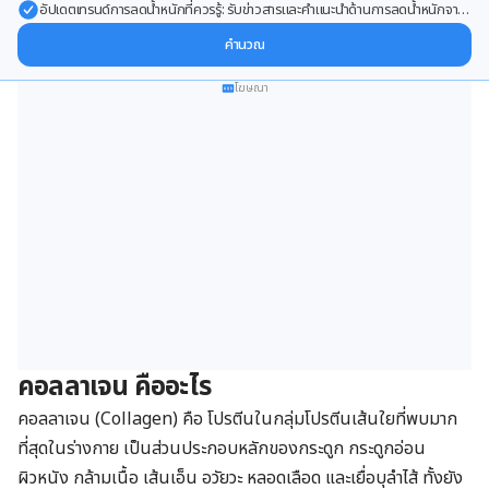
อัปเดตเทรนด์การลดน้ำหนักที่ควรรู้: รับข่าวสารและคำแนะนำด้านการลดน้ำหนักจาก
ผู้เชี่ยวชาญ ส่งตรงถึงอีเมลของคุณ
คำนวณ
โฆษณา
คอลลาเจน คืออะไร
คอลลาเจน (Collagen) คือ โปรตีนในกลุ่มโปรตีนเส้นใยที่พบมาก
ที่สุดในร่างกาย เป็นส่วนประกอบหลักของกระดูก กระดูกอ่อน
ผิวหนัง กล้ามเนื้อ เส้นเอ็น อวัยวะ หลอดเลือด และเยื่อบุลำไส้ ทั้งยัง