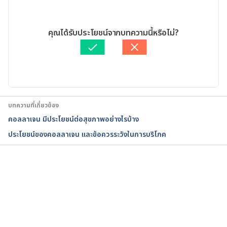
y%20building,are%20proline%2C%20glycine%20a
nd%20hydroxyproline. Accessed March 3, 2023
22/03/2023
เขียนโดย 
ศุภานิช สุริโย
คุณได้รับประโยชน์จากบทความนี้หรือไม่?
Health Benefits of Collagen. 
ตรวจสอบความถูกต้องของข้อมูลโดย
เนตรนภา ปะวะคัง
https://www.webmd.com/diet/collagen-health-
อัปเดตโดย: 
เนตรนภา ปะวะคัง
benefits. Accessed March 3, 2023
Physiology, Connective Tissue. 
https://www.ncbi.nlm.nih.gov/books/NBK542226/. 
บทความที่เกี่ยวข้อง
Accessed March 3, 2023
คอลลาเจน มีประโยชน์ต่อสุขภาพอย่างไรบ้าง
ประโยชน์ของคอลลาเจน และข้อควรระวังในการบริโภค
The Best Collagen-Rich Foods. 
https://health.clevelandclinic.org/the-best-way-
you-can-get-more-collagen/. Accessed March 3, 
2023
กำลังโหลด...
Collagen. 
https://www.hsph.harvard.edu/nutritionsource/col
lagen/. Accessed March 3, 2023