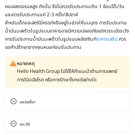
คอเลสเตอรอลสูง ดังนั้น จึงไม่ควรรับประทานเกิน 1 ช้อนโต๊ะ/วัน
และควรรับประทานแค่ 2-3 ครั้ง/สัปดาห์
สำหรับเด็กและสตรีมีครรภ์หรืออยู่ในช่วงให้นมบุตร การรับประทาน
น้ำมันมะพร้าวในรูปแบบอาหารอาจมีความปลอดภัยแต่ควรระมัดระวัง
การรับประทานน้ำมันมะพร้าวในรูปแบบผลิตภัณฑ์
อาหารเสริม
ควร
ขอคำปรึกษาจากคุณหมอก่อนรับประทาน
หมายเหตุ
Hello Health Group ไม่ได้ให้คำแนะนำด้านการแพทย์
การวินิจฉัยโรค หรือการรักษาโรคแต่อย่างใด
แหล่งที่มา
Coconut Oil. 
https://www.hsph.harvard.edu/nutritionsource/foo
ประวัติ
d-features/coconut-oil/
. Accessed January 27, 2022
เวอร์ชันปัจจุบัน