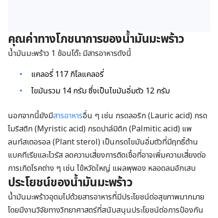
คุณค่าทางโภชนาการของน้ำมันมะพร้าว
น้ำมันมะพร้าว 1 ช้อนโต๊ะ มีสารอาหารดังนี้
แคลอรี่ 117 กิโลแคลอรี่
ไขมันรวม 14 กรัม ซึ่งเป็น
ไขมันอิ่มตัว 12 กรัม
นอกจากนี้ยังมี
สารอาหาร
อื่น ๆ เช่น
กรดลอริก (Lauric acid) กรด
ไมริสติก
(
Myristic acid
)
กรดปาล์มิติก (Palmitic acid)
แพ
ลนท์สเตอรอล (Plant sterol)
เป็นกรดไขมันอิ่มตัวที่มีฤทธิ์ต้าน
แบคทีเรียและไวรัส ลดความเสี่ยงการติดเชื้อที่อาจเพิ่มความเสี่ยงต่อ
การเกิดโรคต่าง ๆ เช่น ไข้หวัดใหญ่ แผลพุพอง หลอดลมอักเสบ
ประโยชน์ของน้ำมันมะพร้าว
น้ำมันมะพร้าวอุดมไปด้วยสารอาหารที่มีประโยชน์ต่อสุขภาพมากมาย
โดยมีงานวิจัยทางวิทยาศาสตร์ที่สนับสนุนประโยชน์ต่อการป้องกัน