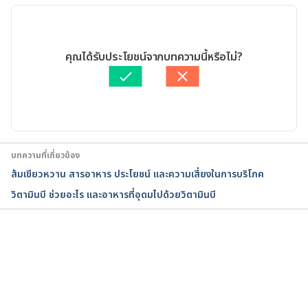
Coconut Oil: Is It Good for You?
. 
https://www.webmd.com/diet/coconut-oil-good-
27/01/2022
for-you#1
. Accessed January 27, 2022
เขียนโดย 
ปัญญพัฒน์ เอี่ยมสิน
คุณได้รับประโยชน์จากบทความนี้หรือไม่?
ตรวจสอบความถูกต้องของข้อมูลโดย
พลอย วงษ์วิไล
Coconut Oil – Uses, Side Effects, and More. 
อัปเดตโดย: 
พลอย วงษ์วิไล
https://www.webmd.com/vitamins/ai/ingredientm
ono-1092/coconut-oil
. Accessed January 27, 2022
Coconut oil for weight loss: Does it work?. 
บทความที่เกี่ยวข้อง
https://www.mayoclinic.org/healthy-
ส้มเขียวหวาน สารอาหาร ประโยชน์ และความเสี่ยงในการบริโภค
lifestyle/weight-loss/in-depth/coconut-oil-and-
วิตามินบี ช่วยอะไร และอาหารที่อุดมไปด้วยวิตามินบี
weight-loss/art-20450177
. Accessed January 27, 
2022
The Properties of Lauric Acid and Their 
กำลังโหลด...
Significance in Coconut Oil 
https://www.researchgate.net/publication/270344
195_The_Properties_of_Lauric_Acid_and_Their_Sig