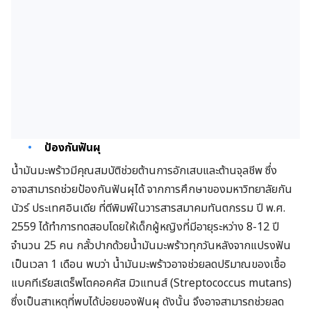
ป้องกันฟันผุ
น้ำมันมะพร้าวมีคุณสมบัติช่วยต้านการอักเสบและต้านจุลชีพ ซึ่ง
อาจสามารถช่วยป้องกันฟันผุได้ จากการศึกษาของมหาวิทยาลัยกัน
นัวร์ ประเทศอินเดีย ที่ตีพิมพ์ในวารสารสมาคมทันตกรรม ปี พ.ศ.
2559 ได้ทำการทดสอบโดยให้เด็กผู้หญิงที่มีอายุระหว่าง 8-12 ปี
จำนวน 25 คน กลั้วปากด้วยน้ำมันมะพร้าวทุกวันหลังจากแปรงฟัน
เป็นเวลา 1 เดือน พบว่า น้ำมันมะพร้าวอาจช่วยลดปริมาณของเชื้อ
แบคทีเรียสเตร็พโตคอคคัส มิวแทนส์ (Streptococcus mutans)
ซึ่งเป็นสาเหตุที่พบได้บ่อยของฟันผุ ดังนั้น จึงอาจสามารถช่วยลด