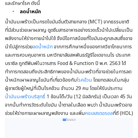
และรักษาโรค ดังนี้
ลดน้ำหนัก
น้ำมันมะพร้าว
เป็นกรดไขมันอิ่มตัวสายกลาง (MCT) จากธรรมชาติ
ที่มีส่วนช่วยเผาผลาญ ดูดซึมสารอาหารอย่างรวดเร็วนำไปเปลี่ยนเป็น
พลังงานให้ร่างกายนำไปใช้ จึงมีโอกาสน้อยที่ไขมันจะถูกสะสมซึ่งอาจ
นำไปสู่การช่วย
ลดน้ำหนัก
จากการศึกษาหนึ่งของภาควิชาโภชนาการ
และการควบคุมอาหาร
มหาวิทยาลัยสหพันธรัฐริโอเดจาเนโร ประเทศ
บราซิล ถูกตีพิมพ์ในวารสาร Food & Function ปี พ.ศ. 2563 ได้
ทำการทดสอบถึงประสิทธิภาพของ
น้ำมันมะพร้าวที่อาจช่วยในการลด
น้ำหนักเผาผลาญไขมันที่เกี่ยวข้องกับ
โรคอ้วน
โดยทดสอบ
ในกลุ่ม
ผู้ชายวัยผู้ใหญ่ที่เป็นโรคอ้วน จำนวน 29 คน โดยให้รับประทาน
น้ำมันมะพร้าวบริสุทธิ์
1 ช้อนโต๊ะ/วัน (12 มิลลิกรัม) เป็นเวลา 45 วัน
จากนั้นทำการวัดระดับไขมัน น้ำตาลในเลือด พบว่า น้ำมันมะพร้าวอาจ
ช่วยให้ร่างกายเผาผลาญพลังงาน และเพิ่ม
คอเลสเตอรอล
ที่ดี (HDL)
โฆษณา