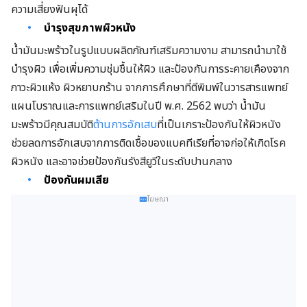
ความเสี่ยงฟันผุได้
บำรุงสุขภาพผิวหนัง
น้ำมันมะพร้าวในรูปแบบผลิตภัณฑ์เสริมความงาม สามารถนำมาใช้
บำรุงผิว เพื่อเพิ่มความชุ่มชื้นให้ผิว และ
ป้องกันการระคายเคืองจาก
ภาวะผิวแห้ง ผิวหยาบกร้าน จากการศึกษาที่ตีพิมพ์ในวารสารแพทย์
แผนโบราณและการแพทย์เสริมในปี พ.ศ. 2562 พบว่า น้ำมัน
มะพร้าวมีคุณสมบัติ
ต้านการอักเสบ
ที่
เป็นเกราะป้องกันให้ผิวหนัง
ช่วยลดการอักเสบจากการติดเชื้อของแบคทีเรียที่อาจก่อให้เกิดโรค
ผิวหนัง และอาจช่วยป้องกันรังสียูวีในระดับปานกลาง
ป้องกันผมเสีย
โฆษณา