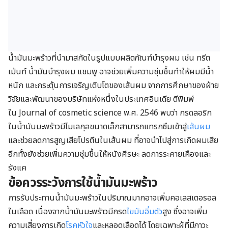
น้ำมันมะพร้าวที่นำมาสกัดในรูปแบบผลิตภัณฑ์บำรุงผม เช่น ทรีต
เม้นท์ น้ำมันบำรุงผม แชมพู อาจช่วยเพิ่มความชุ่มชื้นทำให้ผมมีน้ำ
หนัก และกระตุ้นการเจริญเติบโตของเส้นผม
จากการศึกษาของฝ่าย
วิจัยและพัฒนาของบริษัทแห่งหนึ่งในประเทศอินเดีย ตีพิมพ์
ใน
Journal of cosmetic science พ.ศ. 2546 พบว่า กรดลอริก
ในน้ำมันมะพร้าวมีโมเลกุลขนาดเล็กสามารถแทรกซึมเข้าสู่
เส้นผม
และช่วยลดการสูญเสียโปรตีนในเส้นผม ที่อาจนำไปสู่การเกิดผมเสีย
อีกทั้งยังช่วยเพิ่มความชุ่มชื้นให้หนังศีรษะ ลดการระคายเคืองและ
รังแค
ข้อควรระวังการใช้น้ำมันมะพร้าว
การรับประทานน้ำมันมะพร้าวในปริมาณมากอาจเพิ่มคอเลสเตอรอล
ในเลือด เนื่องจากน้ำมันมะพร้าวมีกรด
ไขมันอิ่มตัว
สูง ซึ่งอาจเพิ่ม
ความเสี่ยงการเกิด
โรคหัวใจ
และหลอดเลือดได้ โดยเฉพาะผู้ที่มีภาวะ