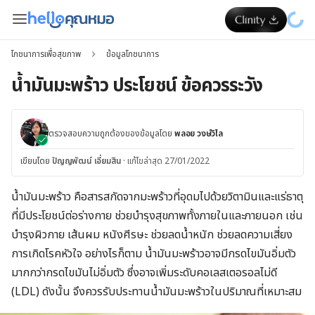
โภชนาการเพื่อสุขภาพ
ข้อมูลโภชนาการ
น้ำมันมะพร้าว ประโยชน์ ข้อควรระวัง
ตรวจสอบความถูกต้องของข้อมูลโดย
พลอย วงษ์วิไล
เขียนโดย
ปัญญพัฒน์ เอี่ยมสิน
·
แก้ไขล่าสุด 27/01/2022
น้ำมันมะพร้าว คือสารสกัดจากมะพร้าวที่อุดมไปด้วยวิตามินและแร่ธาตุ
ที่มีประโยชน์ต่อร่างกาย ช่วยบำรุงสุขภาพทั้งภายในและภายนอก เช่น
บำรุงผิวกาย เส้นผม หนังศีรษะ ช่วยลดน้ำหนัก ช่วยลดความเสี่ยง
การเกิดโรคหัวใจ อย่างไรก็ตาม น้ำมันมะพร้าวอาจมีกรดไขมันอิ่มตัว
มากกว่ากรดไขมันไม่อิ่มตัว ซึ่ง
อาจเพิ่มระดับคอเลสเตอรอลไม่ดี
(LDL)
ดังนั้น จึงควรรับประทานน้ำมันมะพร้าวในปริมาณที่เหมาะสม