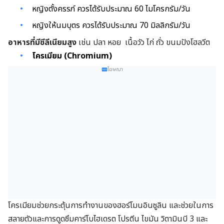
หญิงตั้งครรภ์ ควรได้รับประมาณ 60 ไมโครกรัม/วัน
หญิงให้นมบุตร ควรได้รับประมาณ 70 มิลลิกรัม/วัน
อาหารที่มีซีลีเนียมสูง
เช่น ปลา หอย เนื้อวัว ไก่ ถั่ว ขนมปังโฮลวีต
โครเมียม (Chromium)
โฆษณา
โครเมียมช่วยกระตุ้นการทำงานของฮอร์โมนอินซูลิน และช่วยในการ
สลายตัวและการดูดซึมคาร์โบไฮเดรต โปรตีน ไขมัน วิตามินบี 3 และ