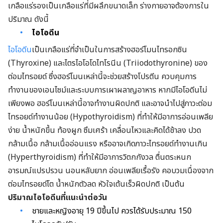
เกลือแร่รองเป็นเกลือแร่ที่มีผลึกขนาดเล็ก ร่างกายอาจต้องการใน
ปริมาณ ดังนี้
ไอโอดีน
ไอโอดีน
เป็นเกลือแร่ที่จำเป็นในการสร้างฮอร์โมนไทรอกซิน
(Thyroxine) และไตรไอโอโดไทโรนีน (Triiodothyronine) ของ
ต่อมไทรอยด์ ซึ่งฮอร์โมนเหล่านี้จะช่วยสร้างโปรตีน ควบคุมการ
ทำงานของเอนไซม์และระบบการเผาผลาญอาหาร หากมีไอโอดีนไม่
เพียงพอ ฮอร์โมนเหล่านี้อาจทำงานผิดปกติ และอาจนำไปสู่ภาวะต่อม
ไทรอยด์ทำงานน้อย (Hypothyroidism) ที่ทำให้มีอาการอ่อนเพลีย
ง่าย น้ำหนักขึ้น ท้องผูก ซึมเศร้า เคลื่อนไหวและคิดได้ช้าลง ปวด
กล้ามเนื้อ กล้ามเนื้ออ่อนแรง หรืออาจเกิดภาวะไทรอยด์ทำงานเกิน
(Hyperthyroidism) ที่ทำให้มีอาการวิตกกังวล ตื่นตระหนก
อารมณ์แปรปรวน นอนหลับยาก อ่อนเพลียเรื้อรัง คอบวมเนื่องจาก
ต่อมไทรอยด์โต น้ำหนักตัวลด หัวใจเต้นเร็วผิดปกติ เป็นต้น
ปริมาณไอโอดีนที่แนะนำต่อวัน
ชายและหญิงอายุ 19 ปีขึ้นไป ควรได้รับประมาณ 150