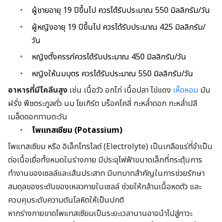
ผู้ชายอายุ 19 ปีขึ้นไป ควรได้รับประมาณ 550 มิลลิกรัม/วัน
ผู้หญิงอายุ 19 ปีขึ้นไป ควรได้รับประมาณ 425 มิลลิกรัม/
วัน
หญิงตั้งครรภ์ควรได้รับประมาณ 450 มิลลิกรัม/วัน
หญิงให้นมบุตร ควรได้รับประมาณ 550 มิลลิกรัม/วัน
อาหารที่มีโคลีนสูง
เช่น เนื้อวัว อกไก่ เนื้อปลา ไข่แดง
เห็ดหอม
มัน
ฝรั่ง พืชตระกูลถั่ว นม โยเกิร์ต บร็อคโคลี่ กะหล่ำดอก กะหล่ำปลี
เมล็ดดอกทานตะวัน
โพแทสเซียม (Potassium)
โพแทสเซียม หรือ อิเล็กโทรไลต์ (Electrolyte) เป็นเกลือแร่ที่จำเป็น
ต่อเนื้อเยื่อทั้งหมดในร่างกาย มีประจุไฟฟ้าขนาดเล็กที่กระตุ้นการ
ทำงานของเซลล์และเส้นประสาท มีบทบาทสำคัญในการช่วยรักษา
สมดุลของระดับของเหลวภายในเซลล์ ช่วยให้กล้ามเนื้อหดตัว และ
ควบคุมระดับความดันโลหิตให้เป็นปกติ
หากร่างกายขาดโพแทสเซียมเป็นระยะเวลานานอาจนำไปสู่ภาวะ