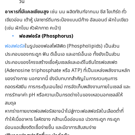
วัน
อาหารที่มีแคลเซียมสูง
เช่น นม ผลิตภัณฑ์จากนม ชีส โยเกิร์ต ถั่ว
เขียวอ่อน เต้าหู้ ปลาซาร์ดีนกระป๋องแบบมีก้าง อัลมอนด์ ผักใบเขียว
(เช่น ผักโขม หัวผักกาด คะน้า)
ฟอสฟอรัส (Phosphorus)
ฟอสฟอรัส
ในรูปของฟอสโฟลิพิด (Phospholipids) เป็นส่วน
ประกอบของกระดูก ฟัน ดีเอ็นเอ และอาร์เอ็นเอ ทั้งยังเป็นส่วน
ประกอบของโครงสร้างเยื่อหุ้มเซลล์และอะดีโนซีนไตรฟอสเฟต
(Adenosine triphosphate หรือ ATP) ที่เป็นแหล่งพลังงานหลัก
ของร่างกาย นอกจากนี้ ยังมีบทบาทสำคัญในการควบคุมการ
ถอดรหัสยีน การกระตุ้นเอนไซม์ การจัดเก็บพลังงานภายในเซลล์ และ
การรักษาค่า pH หรือความเป็นกรดด่างในของเหลวนอกเซลล์ให้
สมดุล
หากร่างกายขาดฟอสฟอรัสอาจนำไปสู่ภาวะฟอสฟอรัสในเลือดต่ำที่
ทำให้เบื่ออาหาร โลหิตจาง กล้ามเนื้ออ่อนแอ ปวดกระดูก กระดูก
อ่อนแอเสี่ยงติดเชื้อง่ายขึ้น และมีอาการสับสนง่าย