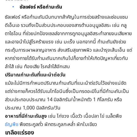
ซัลเฟอร์ หรือกำมะถัน
ซัลเฟอร์ หรือกำมะถันมีบทบาทสำคัญในการช่วยสร้างและซ่อมแซม
ดีเอ็นเอ รวมถึงเป็นส่วนประกอบของสารต้านอนุมูลอิสระ เช่น กลู
ตาไธโอน ที่ช่วยปกป้องเซลล์จากการถูกอนุมูลอิสระทำลายจนเสียหาย
และอาจนำไปสู่โรคร้ายแรง เช่น มะเร็ง นอกจากนี้ กำมะถันยังช่วย
กระตุ้นการเผาผลาญอาหาร ส่งเสริมสุขภาพผิว และบำรุงเส้นเอ็น แต่
หากร่างกายได้รับกำมะถันมากเกินไปก็อาจทำให้เกิดปัญหาเกี่ยวกับ
ลำไส้ เช่น ท้องเสีย โรคลำไส้อักเสบ
ปริมาณกำมะถันที่แนะนำต่อวัน
แม้จะไม่มีการกำหนดปริมาณกำมะถันที่แนะนำต่อวันไว้อย่างแน่ชัด
แต่ร่างกายก็ควรได้รับเมไทโอนีนซึ่งเป็นกรดอะมิโนที่มีกำมะถันเป็น
ส่วนประกอบประมาณ 14 มิลลิกรัม/น้ำหนักตัว 1 กิโลกรัม หรือ
ประมาณ 1,000 มิลลิกรัม/วัน
อาหารที่มีกำมะถันสูง
เช่น ไก่งวง เนื้อวัว เนื้อปลา ไข่ เมล็ดพืช
ธัญพืช
พืชตระกูลถั่ว ผักตระกูลกะหล่ำ ผักใบเขียว
เกลือแร่รอง