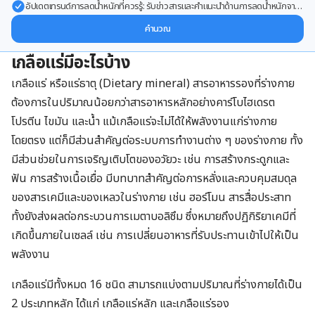
อัปเดตเทรนด์การลดน้ำหนักที่ควรรู้: รับข่าวสารและคำแนะนำด้านการลดน้ำหนักจาก
ผู้เชี่ยวชาญ ส่งตรงถึงอีเมลของคุณ
คำนวณ
เกลือแร่มีอะไรบ้าง
เกลือแร่ หรือแร่ธาตุ (Dietary mineral) สารอาหารรองที่ร่างกาย
ต้องการในปริมาณน้อยกว่าสารอาหารหลักอย่างคาร์โบไฮเดรต
โปรตีน ไขมัน และน้ำ แม้เกลือแร่จะไม่ได้ให้พลังงานแก่ร่างกาย
โดยตรง แต่ก็มีส่วนสำคัญต่อระบบการทำงานต่าง ๆ ของร่างกาย ทั้ง
มีส่วนช่วยในการเจริญเติบโตของอวัยวะ เช่น การสร้างกระดูกและ
ฟัน การสร้างเนื้อเยื่อ มีบทบาทสำคัญต่อการหลั่งและควบคุมสมดุล
ของสารเคมีและของเหลวในร่างกาย เช่น ฮอร์โมน สารสื่อประสาท
ทั้งยังส่งผลต่อกระบวนการเมตาบอลิซึม ซึ่งหมายถึงปฏิกิริยาเคมีที่
เกิดขึ้นภายในเซลล์ เช่น การเปลี่ยนอาหารที่รับประทานเข้าไปให้เป็น
พลังงาน
เกลือแร่มีทั้งหมด 16 ชนิด สามารถแบ่งตามปริมาณที่ร่างกายได้เป็น
2 ประเภทหลัก ได้แก่ เกลือแร่หลัก และเกลือแร่รอง