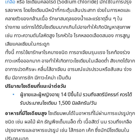
เกลือ
หรือ โซเดียมคลอไรด์ (Sodium chloride) มักใช้ในการปรุง
รสอาหาร โดยโซเดียมมีหน้าที่กระตุ้นเส้นประสาท ช่วยในการหดและ
คลายตัวของกล้ามเนื้อ รักษาสมดุลของน้ำและแร่ธาตุอื่น ๆ ใน
ร่างกาย แต่การได้รับโซเดียมมากเกินไปอาจทำให้เกิดปัญหาสุขภาพ
เช่น ภาวะความดันโลหิตสูง โรคหัวใจ โรคหลอดเลือดสมอง การสูญ
เสียแคลเซียมในกระดูก
ทั้งนี้ การใช้ยารักษาโรคบางชนิด การอาเจียนรุนแรง โรคท้องร่วง
ภาวะเหงื่อออกมาก อาจทำให้เกิดภาวะโซเดียมในเลือดต่ำ สังเกตได้จาก
อาการปวดศีรษะ คลื่นไส้อาเจียน อารมณ์แปรปรวนหรือสับสน ง่วง
ซึม มีอาการชัก มีภาวะโคม่า เป็นต้น
ปริมาณโซเดียมที่แนะนำต่อวัน
ผู้ชายและผู้หญิงอายุ 14 ปีขึ้นไป รวมถึงสตรีมีครรภ์ ควรได้
รับประมาณโซเดียม 1,500 มิลลิกรัม/วัน
อาหารที่มีโซเดียมสูง
โซเดียมพบได้ในอาหารที่ไม่ผ่านการแปรรูปทุก
ชนิด เช่น ผลไม้ ผัก ธัญพืชเต็มเมล็ด ถั่ว เนื้อสัตว์ นม รวมถึงเกลือ
ปรุงอาหารและอาหารแปรรูป เช่น ไส้กรอก เค้ก ซึ่งมักมีโซเดียมใน
ปริมาณมาก