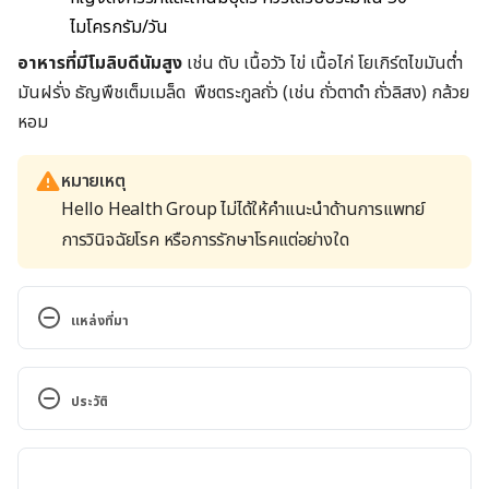
ไมโครกรัม/วัน
อาหารที่มีโมลิบดีนัมสูง
เช่น ตับ เนื้อวัว ไข่ เนื้อไก่ โยเกิร์ตไขมันต่ำ
มันฝรั่ง ธัญพืชเต็มเมล็ด พืชตระกูลถั่ว (เช่น ถั่วตาดำ ถั่วลิสง) กล้วย
หอม
หมายเหตุ
Hello Health Group ไม่ได้ให้คำแนะนำด้านการแพทย์
การวินิจฉัยโรค หรือการรักษาโรคแต่อย่างใด
แหล่งที่มา
What Are Nutrients?. 
https://med.libretexts.org/Courses/American_Publi
ประวัติ
c_University/APUS%3A_An_Introduction_to_Nutriti
on_(Byerley)/Text/01%3A_Nutrition_and_You-
เวอร์ชันปัจจุบัน
_An_Introduction_and_How_to_Achieve_a_Healthy_