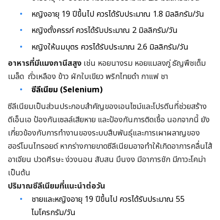
หญิงอายุ 19 ปีขึ้นไป ควรได้รับประมาณ 1.8 มิลลิกรัม/วัน
หญิงตั้งครรภ์ ควรได้รับประมาณ 2 มิลลิกรัม/วัน
หญิงให้นมบุตร ควรได้รับประมาณ 2.6 มิลลิกรัม/วัน
อาหารที่มีแมงกานีสสูง
เช่น หอยนางรม หอยแมลงภู่ ธัญพืชเต็ม
เมล็ด ถั่วเหลือง ข้าว ผักใบเขียว พริกไทยดำ กาแฟ ชา
ซีลีเนียม (Selenium)
ซีลีเนียมเป็นส่วนประกอบสำคัญของเอนไซม์และโปรตีนที่ช่วยสร้าง
ดีเอ็นเอ ป้องกันเซลล์เสียหาย และป้องกันการติดเชื้อ นอกจากนี้ ยัง
เกี่ยวข้องกับการทำงานของระบบสืบพันธุ์และการเผาผลาญของ
ฮอร์โมนไทรอยด์ หากร่างกายขาดซีลีเนียมอาจทำให้เกิดอาการคลื่นไส้
อาเจียน ปวดศีรษะ ง่วงนอน สับสน มึนงง มีอาการชัก มีภาวะโคม่า
เป็นต้น
ปริมาณซีลีเนียมที่แนะนำต่อวัน
ชายและหญิงอายุ 19 ปีขึ้นไป ควรได้รับประมาณ 55
ไมโครกรัม/วัน