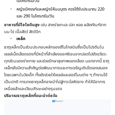
ไมโครกรัม/วัน
หญิงมีครรภ์และหญิงให้นมบุตร ควรได้รับประมาณ 220
และ 290 ไมโครกรัม/วัน
อาหารที่มีไอโอดีนสูง
เช่น สาหร่ายทะเล ปลา หอย ผลิตภัณฑ์จาก
นม ไข่ เนื้อสัตว์ สัตว์ปีก
เหล็ก
ธาตุเหล็กเป็นส่วนประกอบหลักของฮีโมโกลบินซึ่งเป็นโปรตีนใน
เซลล์เม็ดเลือดแดงที่มีหน้าที่ลำเลียงออกซิเจนจากปอดไปยังอวัยวะ
ทุกส่วนของร่างกาย และช่วยรักษาสุขภาพของเลือด นอกจากนี้ ธาตุ
เหล็กยังมีความสำคัญต่อพัฒนาการและการเจริญเติบโตของสมอง
โดยเฉพาะในวัยเด็ก ทั้งยังช่วยให้เซลล์และฮอร์โมนต่าง ๆ ทำงานได้
เป็นปกติ การขาดธาตุเหล็กอาจนำไปสู่ภาวะโลหิตจาง ทำให้มีอาการ
เหนื่อยล้าและเวียนศีรษะอย่างรุนแรง
ปริมาณธาตุเหล็กที่แนะนำต่อวัน
โฆษณา