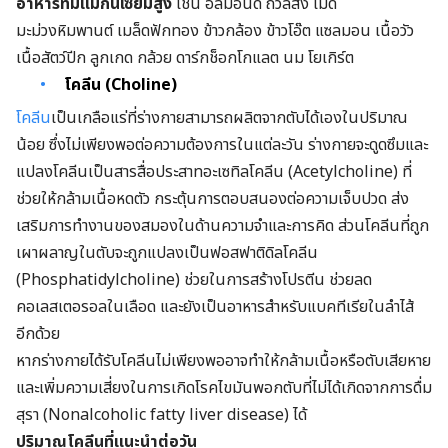
อาหารที่มีแมกนีเซียมสูง
เช่น อัลมอนด์ ถั่วลิสง เม็ด
มะม่วงหิมพานต์ เมล็ดฟักทอง ข้าวกล้อง ข้าวโอ๊ต แซลมอน เนื้อวัว
เนื้อสัตว์ปีก ลูกเกด กล้วย ดาร์กช็อกโกแลต นม โยเกิร์ต
โคลีน (Choline)
โคลีน
เป็นเกลือแร่ที่ร่างกายสามารถผลิตจากตับได้เองในปริมาณ
น้อย ซึ่งไม่เพียงพอต่อความต้องการในแต่ละวัน ร่างกายจะดูดซึมและ
แปลงโคลีนเป็นสารสื่อประสาทอะเซทิลโคลีน (Acetylcholine) ที่
ช่วยให้กล้ามเนื้อหดตัว กระตุ้นการตอบสนองต่อความเจ็บปวด ส่ง
เสริมการทำงานของสมองในด้านความจำและการคิด ส่วนโคลีนที่ถูก
เผาผลาญในตับจะถูกแปลงเป็นฟอสฟาติดิลโคลีน
(Phosphatidylcholine) ช่วยในการสร้างโปรตีน ช่วยลด
คอเลสเตอรอลในเลือด และยังเป็นอาหารสำหรับแบคทีเรียในลำไส้
อีกด้วย
หากร่างกายได้รับโคลีนไม่เพียงพออาจทำให้กล้ามเนื้อหรือตับเสียหาย
และเพิ่มความเสี่ยงในการเกิดโรคไขมันพอกตับที่ไม่ได้เกิดจากการดื่ม
สุรา (Nonalcoholic fatty liver disease) ได้
ปริมาณโคลีนที่แนะนำต่อวัน