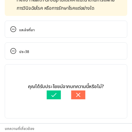
การวินิจฉัยโรค หรือการรักษาโรคแต่อย่างใด
แหล่งที่มา
ประโยชน์ของอะโวคาโด. 
https://nutrition2.anamai.moph.go.th/th/rrhlnews/
ประวัติ
209487
. Accessed March 27, 2023.
เวอร์ชันปัจจุบัน
อะโวคาโดกับโรคอ้วนลงพุง (metabolic syndrome). 
https://ccpe.pharmacycouncil.org/index.php?
13/03/2025
option=article_detail&subpage=article_detail&id=8
เขียนโดย 
พลอย วงษ์วิไล
คุณได้รับประโยชน์จากบทความนี้หรือไม่?
44
. Accessed March 27, 2023.
ตรวจสอบความถูกต้องของข้อมูลโดย
พลอย วงษ์วิไล
อัปเดตโดย: 
พลอย วงษ์วิไล
Using the Avocado to Test the Satiety Effects of a 
Fat-Fiber Combination in Place of Carbohydrate 
Energy in a Breakfast Meal in Overweight and 
Obese Men and Women: A Randomized Clinical 
บทความที่เกี่ยวข้อง