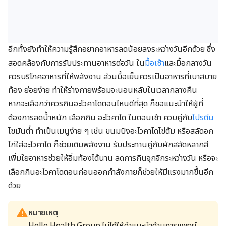
อีกทั้งยังทำให้ความรู้สึกอยากอาหารลดน้อยลงระหว่างวันอีกด้วย ซึ่ง
สอดคล้องกับการรับประทานอาหารต่อวัน ใน
มื้อเช้า
และมื้อกลางวัน
ควรบริโภคอาหารที่ให้พลังงาน ส่วนมื้อเย็นควรเป็นอาหารที่เบาสบาย
ท้อง ย่อยง่าย ทำให้ร่างกายพร้อมจะนอนหลับในเวลากลางคืน
หากจะเลือกว่าควรกินอะโวคาโดตอนไหนดีที่สุด ก็ขอแนะนำให้ผู้ที่
ต้องการลดน้ำหนัก เลือกกิน อะโวคาโด ในตอนเช้า ควบคู่กับ
โปรตีน
ไขมันต่ำ ทำเป็นเมนูง่าย ๆ เช่น ขนมปังอะโวคาโดไข่ต้ม หรือสลัดอก
ไก่ใส่อะโวคาโด ก็ช่วยเติมพลังงาน รับประทานคู่กับผักสลัดหลากสี
เพิ่มใยอาหารช่วยให้อิ่มท้องได้นาน ลดการกินจุกจิกระหว่างวัน หรือจะ
เลือกกินอะโวคาโดตอนก่อนออกกำลังกายก็ช่วยให้มีแรงมากขึ้นอีก
ด้วย
หมายเหตุ
Hello Health Group ไม่ได้ให้คำแนะนำด้านการแพทย์