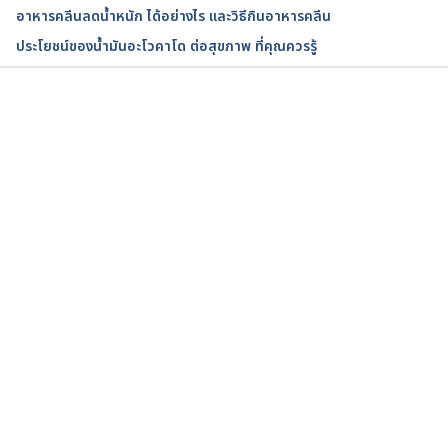
Trial. 
https://www.mdpi.com/2072-6643/11/5/952
. 
อาหารคลีนลดน้ำหนัก ได้อย่างไร และวิธีกินอาหารคลีน
Accessed March 27, 2023.
ประโยชน์ของน้ำมันอะโวคาโด ต่อสุขภาพ ที่คุณควรรู้
Cholesterol: Top foods to improve your numbers. 
https://www.mayoclinic.org/diseases-
conditions/high-blood-cholesterol/in-
กำลังโหลด...
depth/cholesterol/art-20045192
. Accessed March 
27, 2023.
Eating an avocado once a week may lower heart 
disease risk. 
https://www.heart.org/en/news/2022/03/30/eating
-an-avocado-once-a-week-may-lower-heart-
disease-risk
. Accessed March 27, 2023.