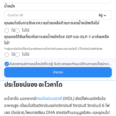
น้ำหนัก
kg
คุณสนใจรับการรักษา/ความช่วยเหลือด้านการลดน้ำหนักหรือไม่
ใช่
ไม่ใช่
คุณเคยได้ยินเกี่ยวกับการลดน้ำหนักด้วย GIP และ GLP-1 มาก่อนหรือ
ไม่?
*กลุ่มยาชนิดใหม่ที่ช่วยในการรักษาภาวะน้ำหนักเกินและเบาหวานชนิดที่ 2 ได้อย่างมีประสิทธิภาพ
ใช่
ไม่ใช่
อัปเดตเทรนด์การลดน้ำหนักที่ควรรู้: รับข่าวสารและคำแนะนำด้านการลดน้ำหนักจาก
ผู้เชี่ยวชาญ ส่งตรงถึงอีเมลของคุณ
คำนวณ
ประโยชน์ของ อะโวคาโด
อะโวคาโด นอกจากมี
กรดไขมันชนิดดี
(
HDL)
ยังมีไฟเบอร์หรือใย
อาหารสูง เปี่ยมไปด้วยวิตามินอย่างวิตามินซี วิตามินอี วิตามินบี 6 โฟ
เลต มีแร่ธาตุ โพแทสเซียม
DHA
สารต่อต้านอนุมูลอิสระ และอุดมไป