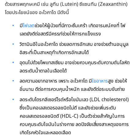
ด้วยสารพฤกษเคมี เช่น ลูทีน (Lutein) ซีแซนทีน (Zeaxanthin)
โดยประโยชน์ของ อะโวคาโด มีดังนี้
มี
โฟเลต
ช่วยให้ผู้ป่วยที่มีภาวะซึมเศร้า เกิดอารมณ์คงที่ โฟ
เลตยังดีต่อสตรีมีครรภ์ช่วยให้ทารกแข็งแรง
วิตามินอีในอะโวคาโด ช่วยลดการอักเสบ อาจช่วยต้านอนุมูล
อิสระที่เป็นสาเหตุทำเกิดการอักเสบได้
อุดมไปด้วยโพแทสเซียม อาจช่วยควบคุมระดับความดันโลหิต
ลดระดับน้ำตาลในเลือดได้
ลดความอยากอาหาร เพราะ อะโวคาโด มี
ใยอาหาร
สูง ช่วยให้
อิ่มนาน ดีต่อการควบคุมน้ำหนัก และยังดีต่อระบบขับถ่าย
ลดระดับไตรกลีเซอร์ไรด์หรือไขมันเลว (
LDL cholesterol)
ซึ่งเป็นคอเลสเตอรอลชนิดไม่ดี และยังช่วยเพิ่มระดับ
คอเลสเตอรอลชนิดดี (
HDL-C)
เป็นตัวช่วยสำคัญในการ
ควบคุมระดับไขมันในร่างกาย ลดปัจจัยเสี่ยงสาเหตุของการ
เกิดโรคหัวใจและหลอดเลือด