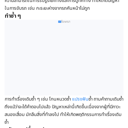
ความสามารถในการรับรู้ระยะทางและการดูทิศทาง ทำให้เกิดปัญหา
ในการขับรถ เช่น กะระยะห่างจากรถคันหน้าไม่ถูก
ทำซ้ำ ๆ
โฆษณา
การทำเรื่องเดิมซ้ำ ๆ เช่น โกนหนวดซ้ำ
แปรงฟัน
ซ้ำ ถามคำถามเดิมซ้ำ
ถึงแม้ว่าจะได้คำตอบไปแล้ว ปัญหาเหล่านี้เกิดขึ้นเนื่องจากผู้ที่มีภาวะ
สมองเสื่อม มักลืมสิ่งที่ทำลงไป ทำให้เกิดพฤติกรรมการทำเรื่องเดิม
ซ้ำ