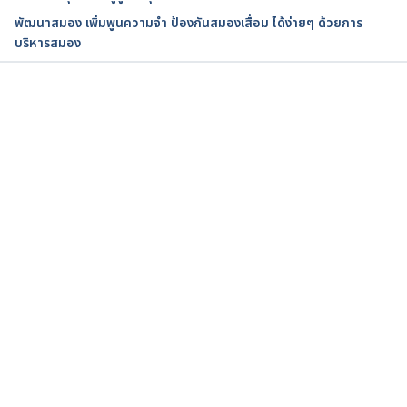
https://www.healthline.com/health/dementia/earl
พัฒนาสมอง เพิ่มพูนความจำ ป้องกันสมองเสื่อม ได้ง่ายๆ ด้วยการ
y-warning-signs
บริหารสมอง
กำลังโหลด...