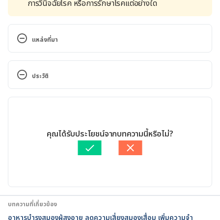
การวินิจฉัยโรค หรือการรักษาโรคแต่อย่างใด
แหล่งที่มา
Source
ประวัติ
Dementia – early signs
เวอร์ชันปัจจุบัน
https://www.betterhealth.vic.gov.au/health/Conditi
onsAndTreatments/dementia-early-signs
21/01/2021
เขียนโดย 
ชลธิชา จันทร์วิบูลย์
คุณได้รับประโยชน์จากบทความนี้หรือไม่?
10 Early Signs and Symptoms of Alzheimer's
ตรวจสอบความถูกต้องของข้อมูลโดย
ทีม Hello คุณหมอ
อัปเดตโดย: 
Pattarapong Khuaphu
https://www.alz.org/alzheimers-
dementia/10_signs
10 Early Symptoms of Dementia
บทความที่เกี่ยวข้อง
อาหารบำรุงสมองผู้สูงอายุ ลดความเสี่ยงสมองเสื่อม เพิ่มความจำ