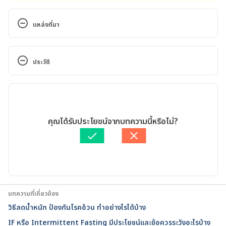
แหล่งที่มา
A mid-morning snack of almonds generates satiety 
and appropriate adjustment of subsequent food 
ประวัติ
intake in healthy women. 
https://www.ncbi.nlm.nih.gov/pmc/articles/PMC45
เวอร์ชันปัจจุบัน
00840/. Accessed June 16, 2022
22/02/2023
Dark chocolate: an obesity paradox or a culprit for 
เขียนโดย 
ธนชาติ จึงแย้มปิ่น
คุณได้รับประโยชน์จากบทความนี้หรือไม่?
weight gain?. 
ตรวจสอบข้อมูลทางการแพทย์โดย
นายแพทย์ภควัต ตั้งจาตุรนต์
https://pubmed.ncbi.nlm.nih.gov/24000103/. 
รัศมี
อัปเดตโดย: 
สิฏฐิณิศา รัชตวโรทัย
Accessed June 16, 2022
Effect of dietary fiber on constipation: A meta 
analysis. 
บทความที่เกี่ยวข้อง
https://www.ncbi.nlm.nih.gov/pmc/articles/PMC35
วิธีลดน้ำหนัก ป้องกันโรคอ้วน ทำอย่างไรได้บ้าง
44045/. Accessed June 16, 2022
IF หรือ Intermittent Fasting มีประโยชน์และข้อควรระวังอะไรบ้าง