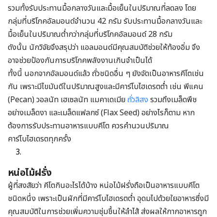
รวมทั้งรับประทานมื้อกลางวันและมื้อเย็นในปริมาณที่ลดลง โดย
กลุ่มที่บริโภคอัลมอนด์จำนวน 42 กรัม รับประทานมื้อกลางวันและ
มื้อเย็นในปริมาณต่ำกว่ากลุ่มที่บริโภคอัลมอนด์ 28 กรัม
ดังนั้น นักวิจัยจึงสรุปว่า แอลมอนด์มีคุณสมบัติช่วยให้ท้องอิ่ม จึง
อาจช่วยป้องกันการบริโภคพลังงานเกินจำเป็นได้
ทั้งนี้ นอกจากอัลมอนด์แล้ว ถั่วชนิดอื่น ๆ ยังจัดเป็นอาหารคีโตเช่น
กัน เพราะมีไขมันดีในปริมาณสูงและมีคาร์โบไฮเดรตต่ำ เช่น พีแคน
(Pecan) วอลนัท เฮเซลนัท แมคาเดเมีย
ถั่วลิสง
รวมถึงเมล็ดพืช
อย่างเมล็ดงา และเมล็ดแฟลกซ์ (Flax Seed)
อย่างไรก็ตาม หาก
ต้องการรับประทานอาหารแบบคีโต ควรคำนวนปริมาณ
คาร์โบไฮเดรตทุกครั้ง
หน่อไม้ฝรั่ง
ผู้ที่สงสัยว่า คีโตกินอะไรได้บ้าง หน่อไม้ฝรั่งถือเป็นอาหารแบบคีโต
ชนิดหนึ่ง เพราะเป็นผักที่มีคาร์โบไฮเดรตต่ำ อุดมไปด้วยใยอาหารซึ่งมี
คุณสมบัติในการช่วยเพิ่มความชุ่มชื้นให้ลำไส้ ส่งผลให้กากอาหารถูก