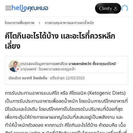
โภชนาการเพื่อสุขภาพ
การควบคุมอาหารและการลดน้ำหนัก
คีโตกินอะไรได้บ้าง และอะไรที่ควรหลีก
เลี่ยง
ตรวจสอบข้อมูลทางการแพทย์โดย
นายแพทย์ภควัต ตั้งจาตุรนต์รัศมี
·
อายุรแพทย์
·
โรงพยาบาลพระมงกุฎเกล้า
เขียนโดย
ธนชาติ จึงแย้มปิ่น
·
แก้ไขล่าสุด 22/02/2023
การรับประทานอาหารแบบคีโต หรือ คีโตเจนิค (Ketogenic Diets)
เป็นการรับประทานอาหารเพื่อลดน้ำหนัก โดยเน้นการบริโภคอาหารที่
มีไขมันและโปรตีน โดยบริโภคคาร์โบไฮเดรตในปริมาณที่น้อยที่สุด
เพื่อกระตุ้นให้ร่างกายเผาผลาญไขมันที่สะสมอยู่เป็นพลังงาน และ
ทำให้น้ำหนักตัวลดลง หากถามว่า คีโตกินอะไรได้บ้าง คำตอบคือ เนื้อ