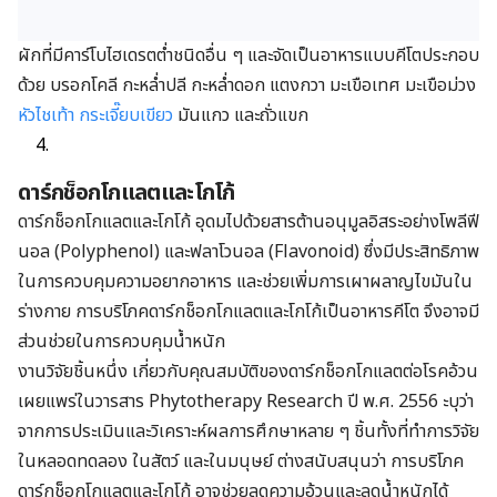
ผักที่มีคาร์โบไฮเดรตต่ำชนิดอื่น ๆ และจัดเป็นอาหารแบบคีโตประกอบ
ด้วย บรอกโคลี กะหล่ำปลี กะหล่ำดอก แตงกวา มะเขือเทศ มะเขือม่วง
หัวไชเท้า
กระเจี๊ยบเขียว
มันแกว และถั่วแขก
ดาร์กช็อกโกแลตและโกโก้
ดาร์กช็อกโกแลตและโกโก้ อุดมไปด้วยสารต้านอนุมูลอิสระอย่างโพลีฟี
นอล (Polyphenol) และฟลาโวนอล (Flavonoid) ซึ่งมีประสิทธิภาพ
ในการควบคุมความอยากอาหาร และช่วยเพิ่มการเผาผลาญไขมันใน
ร่างกาย การบริโภคดาร์กช็อกโกแลตและโกโก้เป็นอาหารคีโต จึงอาจมี
ส่วนช่วยในการควบคุมน้ำหนัก
งานวิจัยชิ้นหนึ่ง เกี่ยวกับคุณสมบัติของดาร์กช็อกโกแลตต่อโรคอ้วน
เผยแพร่ในวารสาร Phytotherapy Research ปี พ.ศ. 2556 ะบุว่า
จากการประเมินและวิเคราะห์ผลการศึกษาหลาย ๆ ชิ้นทั้งที่ทำการวิจัย
ในหลอดทดลอง ในสัตว์ และในมนุษย์ ต่างสนับสนุนว่า การบริโภค
ดาร์กช็อกโกแลตและโกโก้ อาจช่วยลดความอ้วนและลดน้ำหนักได้