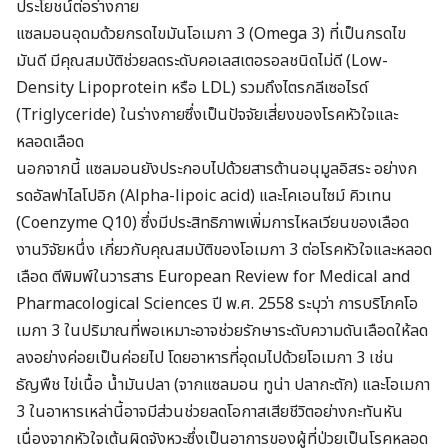
ประโยชน์ต่อร่างกาย
แซลมอนอุดมด้วยกรดไขมันโอเมกา 3 (Omega 3) ที่เป็นกรดไข
มันดี มีคุณสมบัติช่วยลดระดับคอเลสเตอรอลชนิดไม่ดี (Low-
Density Lipoprotein หรือ LDL) รวมถึงไตรกลีเซอไรด์
(Triglyceride) ในร่างกายซึ่งเป็นปัจจัยเสี่ยงของโรคหัวใจและ
หลอดเลือด
นอกจากนี้ แซลมอนยังประกอบไปด้วยสารต้านอนุมูลอิสระ อย่างก
รดอัลฟาไลโปอิก (Alpha-lipoic acid) และโคเอนไซม์ คิวเทน
(Coenzyme Q10) ซึ่งมีประสิทธิภาพเพิ่มการไหลเวียนของเลือด
งานวิจัยหนึ่ง เกี่ยวกับคุณสมบัติของโอเมกา 3 ต่อโรคหัวใจและหลอด
เลือด ตีพิมพ์ในวารสาร European Review for Medical and
Pharmacological Sciences ปี พ.ศ. 2558 ระบุว่า การบริโภคโอ
เมกา 3 ในปริมาณที่พอเหมาะอาจช่วยรักษาระดับความดันเลือดให้ลด
ลงอย่างค่อยเป็นค่อยไป โดยอาหารที่อุดมไปด้วยโอเมกา 3 เช่น
ธัญพืช ไข่เนื้อ น้ำมันปลา (จากแซลมอน ทูน่า ปลากะตัก) และโอเมกา
3 ในอาหารเหล่านี้อาจมีส่วนช่วยลดโอกาสเสียชีวิตอย่างกะทันหัน
เนื่องจากหัวใจเต้นผิดจังหวะซึ่งเป็นอาการของผู้ที่ป่วยเป็นโรคหลอด