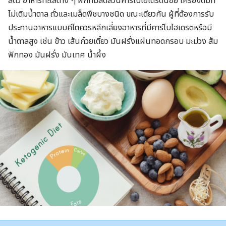
สัตว์ อาหารทะเลต่าง ๆ ผักที่มีสัดส่วนคาร์โบไฮเดรตน้อย เครื่องดื่มที่
ไม่เติมน้ำตาล ถั่วและเมล็ดพืชบางชนิด ขณะเดียวกัน ผู้ที่ต้องการรับ
ประทานอาหารแบบคีโตควรหลีกเลี่ยงอาหารที่มีคาร์โบไฮเดรตหรือมี
น้ำตาลสูง เช่น ข้าว เส้นก๋วยเตี๋ยว มันฝรั่งแผ่นทอดกรอบ มะม่วง ส้ม
ฟักทอง มันฝรั่ง มันเทศ น้ำผึ้ง