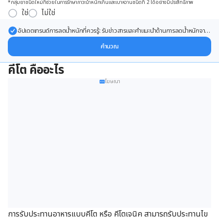
*กลุ่มยาชนิดใหม่ที่ช่วยในการรักษาภาวะน้ำหนักเกินและเบาหวานชนิดที่ 2 ได้อย่างมีประสิทธิภาพ
ใช่
ไม่ใช่
อัปเดตเทรนด์การลดน้ำหนักที่ควรรู้: รับข่าวสารและคำแนะนำด้านการลดน้ำหนักจาก
ผู้เชี่ยวชาญ ส่งตรงถึงอีเมลของคุณ
คำนวณ
คีโต คืออะไร
โฆษณา
การรับประทานอาหารแบบคีโต หรือ คีโตเจนิค สามารถรับประทาน
ไข