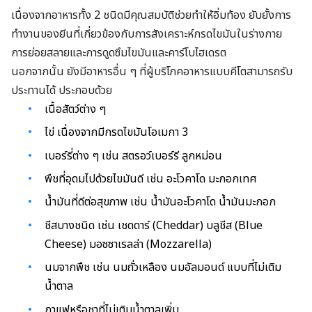
เนื่องจากอาหารทั้ง 2 ชนิดมีคุณสมบัติช่วยทำให้อิ่มท้อง ยับยั้งการ
ทำงานของยีนที่เกี่ยวข้องกับการสังเคราะห์กรดไขมันในร่างกาย
การย่อยสลายและการดูดซึมไขมันและคาร์โบไฮเดรต
นอกจากนั้น ยังมีอาหารอื่น ๆ ที่ผู้บริโภคอาหารแบบคีโตสามารถรับ
ประทานได้ ประกอบด้วย
เนื้อสัตว์ต่าง ๆ
ไข่ เนื่องจากมีกรดไขมันโอเมกา 3
เบอร์รี่ต่าง ๆ เช่น สตรอว์เบอร์รี ลูกหม่อน
พืชที่อุดมไปด้วยไขมันดี เช่น อะโวคาโด มะกอกเทศ
น้ำมันที่ดีต่อสุขภาพ เช่น น้ำมันอะโวคาโด น้ำมันมะกอก
ชีสบางชนิด เช่น เชดดาร์ (Cheddar) บลูชีส (Blue
Cheese) มอซซาเรลล่า (Mozzarella)
นมจากพืช เช่น นมถั่วเหลือง นมอัลมอนด์ แบบที่ไม่เติม
น้ำตาล
กาแฟหรือชาที่ไม่เติมน้ำตาลเพิ่ม