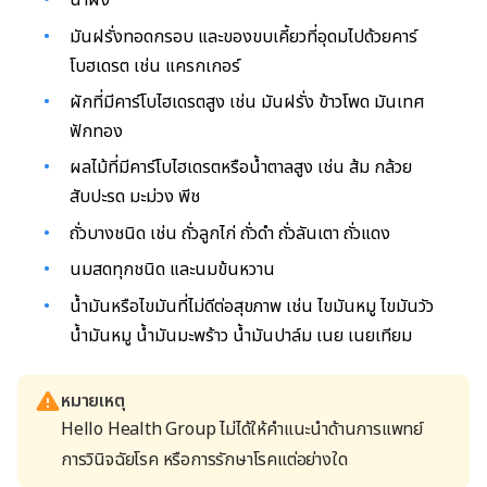
น้ำผึ้ง
มันฝรั่งทอดกรอบ และของขบเคี้ยวที่อุดมไปด้วยคาร์
โบฮเดรต เช่น แครกเกอร์
ผักที่มีคาร์โบไฮเดรตสูง เช่น มันฝรั่ง ข้าวโพด มันเทศ
ฟักทอง
ผลไม้ที่มีคาร์โบไฮเดรตหรือน้ำตาลสูง เช่น ส้ม กล้วย
สับปะรด มะม่วง พีช
ถั่วบางชนิด เช่น ถั่วลูกไก่ ถั่วดำ ถั่วลันเตา ถั่วแดง
นมสดทุกชนิด และนมข้นหวาน
น้ำมันหรือไขมันที่ไม่ดีต่อสุขภาพ เช่น
ไขมันหมู ไขมันวัว
น้ำมันหมู น้ำมันมะพร้าว น้ำมันปาล์ม
เนย เนยเทียม
หมายเหตุ
Hello Health Group ไม่ได้ให้คำแนะนำด้านการแพทย์
การวินิจฉัยโรค หรือการรักษาโรคแต่อย่างใด