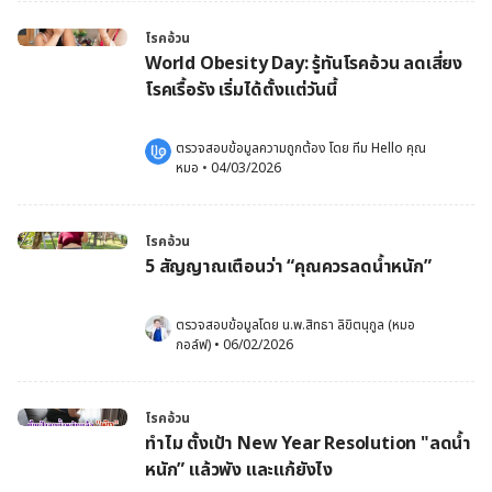
โรคอ้วน
World Obesity Day: รู้ทันโรคอ้วน ลดเสี่ยง
โรคเรื้อรัง เริ่มได้ตั้งแต่วันนี้
ตรวจสอบข้อมูลความถูกต้อง โดย 
ทีม Hello คุณ
หมอ
 •
04/03/2026
โรคอ้วน
5 สัญญาณเตือนว่า “คุณควรลดน้ำหนัก”
ตรวจสอบข้อมูลโดย 
น.พ.สิทธา ลิขิตนุกูล (หมอ
กอล์ฟ)
•
06/02/2026
โรคอ้วน
ทำไม ตั้งเป้า New Year Resolution "ลดน้ำ
หนัก” แล้วพัง และแก้ยังไง