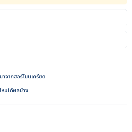
ferent from other body fat? 
lthy-lifestyle/weight-loss/expert-answers/brown-
t%2C%20also%20called%20brown,mitochondria%20tha
essed May 13, 2021
now https://www.webmd.com/diet/brown-fat-what-you-
หตุมาจากฮอร์โมนเครียด
 13, 2021
โดย
ทีม Hello คุณหมอ
ีไหนได้ผลบ้าง
help reduce obesity? 
om/articles/240989 . Accessed May 13, 2021
own_fat/definition.htm . Accessed May 13, 2021
กำลังโหลด...