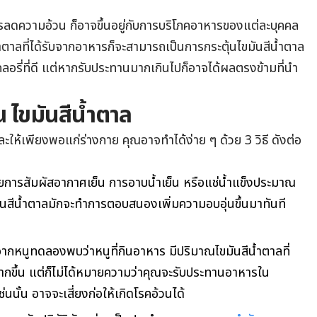
บการลดความอ้วน ก็อาจขึ้นอยู่กับการบริโภคอาหารของแต่ละบุคคล
ตาลที่ได้รับจากอาหารก็จะสามารถเป็นการกระตุ้นไขมันสีน้ำตาล
อรี่ที่ดี แต่หากรับประทานมากเกินไปก็อาจได้ผลตรงข้ามที่นำ
าณ ไขมันสีน้ำตาล
และให้เพียงพอแก่ร่างกาย คุณอาจทำได้ง่าย ๆ ด้วย 3 วิธี ดังต่อ
ยการสัมผัสอากาศเย็น การอาบน้ำเย็น หรือแช่น้ำแข็งประมาณ
ันสีน้ำตาลมักจะทำการตอบสนองเพิ่มความอบอุ่นขึ้นมาทันที
ากหนูทดลองพบว่าหนูที่กินอาหาร มีปริมาณไขมันสีน้ำตาลที่
กขึ้น แต่ก็ไม่ได้หมายความว่าคุณจะรับประทานอาหารใน
นนั้น อาจจะเสี่ยงก่อให้เกิดโรคอ้วนได้