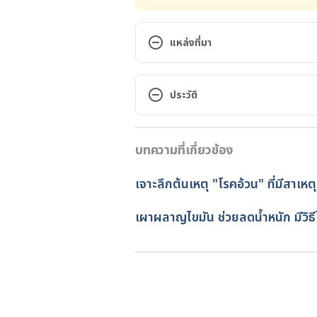
แหล่งที่มา
What is brown fat? How is it dif
https://www.mayoclinic.org/hea
ประวัติ
fat/faq-
20058388#:~:text=Brown%20fa
เวอร์ชันปัจจุบัน
n%20does%20white%20fat. . Acc
บทความที่เกี่ยวข้อง
31/05/2021
Brown Fat: What You Need to K
เขียนโดย 
ปัญญพัฒน์ เอี่ยมสิน
เจาะลึกต้นเหตุ "โรคอ้วน" ที่มีสาเ
need-to-know#1 . Accessed May
ตรวจสอบความถูกต้องของข้อมูล
อัปเดตโดย: 
เนตรนภา ปะวะคัง
เผาผลาญไขมัน ช่วยลดน้ำหนัก มีวิธ
Brown fat: What is it and can it 
https://www.medicalnewstoday.c
Medical Definition of Brown fat 
https://www.medicinenet.com/br