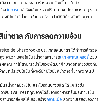
ยคุณมีความอบอุ่น และคอยสร้างความร้อนขึ้นมาในตัว
ช่วง
วัยทารก
แล้วจึงค่อย ๆ ลดปริมาณลงไปตามช่วงอายุ รวม
็อาจมีไขมันสีน้ำตาลจำนวนน้อยกว่าผู้ที่มีน้ำหนักตัวอยู่ตาม
นสีน้ำตาล กับการลดความอ้วน
versite de Sherbrooke ประเทศแคนนาดา ได้ทำการสำรวจ
ลสูง พบว่า เซลล์ไขมันสีน้ำตาลสามารถ
เผาผลาญแคลอรี่
250
ผาผลาญ ทำให้สามารถนำไปช่วยพัฒนาศึกษาต่อที่เกี่ยวข้องกับ
่าคนที่มีระดับไขมันที่พอดีมักมีไขมันสีน้ำตาลที่มากกว่าคนมี
ขมันสีน้ำตาลมีอะมิโน และโปรตีนบางชนิด ได้แก่ ลิวซีน
วาลีน (Valine) ที่คุณอาจได้รับจากอาหารที่รับประทานเป็น
อาจสามารถส่งผลให้เสริมสร้าง
กล้ามเนื้อ
ลดความเสี่ยงของการ