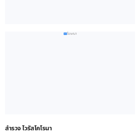
โฆษณา
สำรวจ ไวรัสโคโรนา