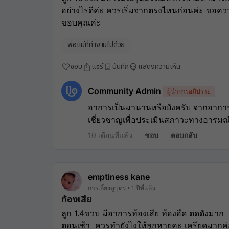
อย่างไรดีค่ะ ควรเริ่มจากตรงไหนก่อนค่ะ ขอ
ขอบคุณค่ะ
พ่อแม่ที่ทำงานไปด้วย
ชอบ
แชร์
บันทึก
แสดงความเห็น
Community Admin
ผู้นำการอภิปราย
อาการเป็นมานานหรือยังครับ จากอาการ
เชี่ยวชาญเพื่อประเมินสภาวะทางอารมณ
10 เดือนที่แล้ว
ชอบ
ตอบกลับ
emptiness kane
การเลี้ยงดูบุตร
1 ปีที่แล้ว
ท้องเสีย
ลูก​ 1.4ขวบ​ มีอาการท้องเสีย​ ท้องอืด​ ตดดังมาก​
ตอนเช้า​  ควรทำยังไงให้ลูกหายคะ​ เครียดมากค่