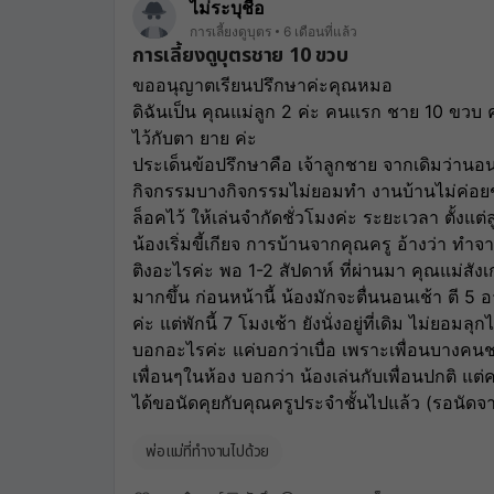
ไม่ระบุชื่อ
การเลี้ยงดูบุตร
6 เดือนที่แล้ว
การเลี้ยงดูบุตรชาย 10 ขวบ
ขออนุญาตเรียนปรึกษาค่ะคุณหมอ
ดิฉันเป็น คุณแม่ลูก 2 ค่ะ คนแรก ชาย 10 ขวบ 
ไว้กับตา ยาย ค่ะ
ประเด็นข้อปรึกษาคือ เจ้าลูกชาย จากเดิมว่านอนส
กิจกรรมบางกิจกรรมไม่ยอมทำ งานบ้านไม่ค่อยช่ว
ล็อคไว้ ให้เล่นจำกัดชั่วโมงค่ะ ระยะเวลา ตั้งแต่ลู
น้องเริ่มขี้เกียจ การบ้านจากคุณครู อ้างว่า ทำจา
ติงอะไรค่ะ พอ 1-2 สัปดาห์ ที่ผ่านมา คุณแม่สังเก
มากขึ้น ก่อนหน้านี้ น้องมักจะตื่นนอนเช้า ตี 5 อ
ค่ะ แต่พักนี้ 7 โมงเช้า ยังนั่งอยู่ที่เดิม ไม่ยอมลุ
บอกอะไรค่ะ แค่บอกว่าเบื่อ เพราะเพื่อนบางคน
เพื่อนๆในห้อง บอกว่า น้องเล่นกับเพื่อนปกติ แ
ได้ขอนัดคุยกับคุณครูประจำชั้นไปแล้ว (รอนั
พ่อแม่ที่ทำงานไปด้วย