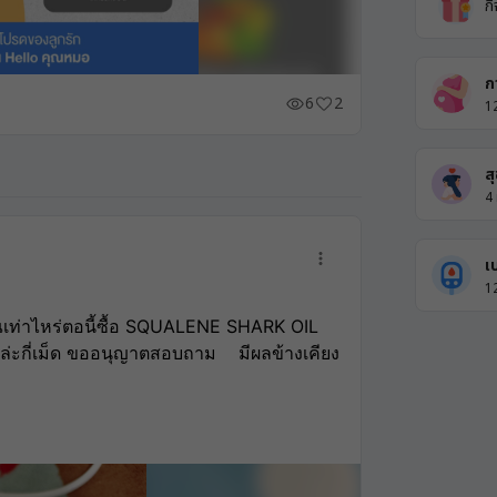
ก
ก
6
2
1
ส
4
เ
1
าณเท่าไหร่ตอนี้ซื้อ SQUALENE SHARK OIL 
ะกี่เม็ด ขออนุญาตสอบถาม    มีผลข้างเคียง