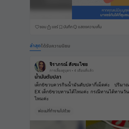
ชอบ
แชร์
บันทึก
แสดงความเห็น
ล่าสุด
ได้รับความนิยม
จิราภรณ์ สังขะไชย
การเลี้ยงดูบุตร
4 เดือนที่แล้ว
น้ำมันตับปลา
เด็ก6ขวบควรกินน้ำมันตับปลากี่เม็ดค่ะ   ปริม
EX เด็ก6ขวบทานได้ไหมค่ะ กรณีทานได้ทานวันล่
ไหมค่ะ 
พ่อแม่ที่ทำงานไปด้วย