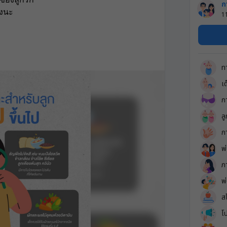
ก
างนะ 
1
ท
เ
ก
ล
ก
พ
ภ
พ
ส
โ