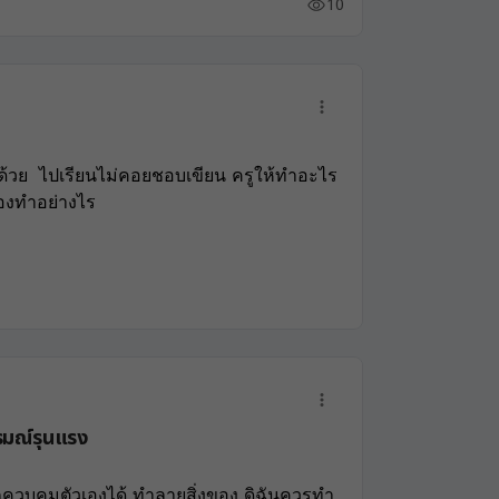
10
้วย  ไปเรียนไม่คอยชอบเขียน ครูให้ทำอะไร
้องทำอย่างไร 
ารมณ์รุนแรง
ควบคุมตัวเองได้ ทำลายสิ่งของ ดิฉันควรทำ