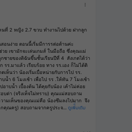
คนที่ 2 หญิง 2.7 ขวบ ทำงานไปด้วย ฝากลูก
อนง่าย ตอนนี้เริ่มมีการรต่อต้านค่ะ 
ย เขามักจะเล่นเกมส์ ในมือถือ ซึ่งคุณแม่
กชายของดิฉันขึ้นชั้นเรียนปีที่ 4  สังเกตได้ว่า 
ก รร.มาแล้ว เรียบร้อย ทาง รร.เอง ก็ไม่ได้ติ
ตเห็นว่า น้องเริ่มเบื่อหน่ายกับการไป รร. 
าบน้ำ 6 โมงเช้า เพื่อไป รร .ให้ทัน 7 โมงเช้า
กไปอาบน้ำ เบื้องต้น ได้คุยกับน้อง เค้าไม่ค่อย
ชอบด่า (จริงเท็จไม่ทราบ) คุณแม่สอบถาม
ต่ความเห็นของคุณแม่คือ น้องซึมลงไปมาก  จึง
ดูเพิ่ิ่มเติม
ดจากคุณครู) สอบถามจากครูประจ
...