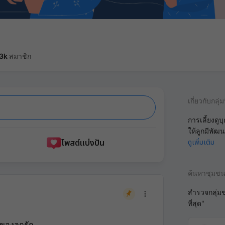
.3k
สมาชิก
เกี่ยวกับกลุ่มน
การเลี้ยงดูบ
ให้ลูกมีพั
โพสต์แบ่งปัน
ดูเพิ่มเติม
ค้นหาชุมช
สำรวจกลุ่ม
ที่สุด"
ของลูกรัก