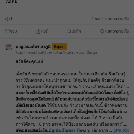
ไปเลย 
1
1
ชอบ
1
แสดงความเห็น
ชอบ
แชร์
บันทึก
แสดงความเห็น
พ.ญ.อนงค์พร ผาภูมิ
Expert
โรงพยาบาลเด็กสมิติเวช (ศรีนครินทร์)
พ่อแม่เลี้ยงลูก
สวัสดีค่ะคุณแม่
เด็กวัย 5 ขวบกำลังชอบต่อรอง และในขณะเดียวกันเริ่มเรียนรู้
การใช้เหตุผลค่ะ แนะนำคุณแม่ ให้คุยกับน้องดีๆ ด้วยท่าทีสงบ
ว่า ถ้าคุณแม่ขอให้หนูทานข้าวก่อน 1 จาน แล้วคุณแม่จะให้ทาน
ขนม โดยให้น้องเลือกอาหารและขนมนั้นเอง ส่วนใหญ่เด็กที่ไม่รู้
ส่วนขนมที่จะเตรียมไว้ในบ้าน หากสลับกับผลไม้บ้างน่าจะดี
สึกถึงการถูกบังคับจะยอมตามค่ะ แนะนำว่าข้าวจานไม่ต้องใหญ่
เพราะจะลดเรื่องการได้รับสารประเภทแป้ง น้ำมัน และสารปรุง
เมื่อน้องทานหมด ให้ชื่นชมค่ะ ว่าเก่งมากเลยวันนี้ ข้าวหมดจาน
แต่งรสเยอะไปค่ะ
แล้ว ทานขนมได้ตามที่หนูเลือก เด็กก็จะไม่รู้สึกโดนขัดใจค่ะ
อีกวิธี แนะนำลองทำ star chart คือ มีปฏิทินการให้คะแนนน้อง
เช่น วันไหนทานข้าวหมดจานทุกมื้อ น้องจะได้ 3 ดาว เมื่อนับ
ดาวได้ครบ 10 ดาว อาจจะให้น้องแลกของเล่น หรือแลกการไป
ดูเพิ่ิ่มเติม
...
เที่ยวสวนสัตว์ เป็นต้น นับเป็นการ reward เด็กจากการตั้ง
อ่านเพิ่มเติมนะคะ ..
ลูกกินขนมมากไป