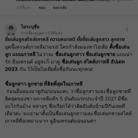
โรคอื่นๆ ในวัยนี้ที่อาจจะพบได้จากประวัติไอ 2 สัปดาห์ คือกลุ่ม
3 ปีที่แล้ว
ชอบ
ตอบกลับ
สำลักนมลงหลอดลมหรือปอด / ภาวะกรดไหลย้อนจากหูรูด
กระเพาะอาหารทำงานยังไม่สมบูรณ์ / โรคภูมิแพ้ / ภาวะแพ้
นมวัว หรืออาหารบางชนิดผ่านนมแม่ / หรือแม้กระทั่งเสมหะคั่ง
ไม่ระบุชื่อ
ค้างในปอด ทำให้ปอดมีการแฟบผิดปกติ
การเลี้ยงดูบุตร
3 ปีที่แล้ว
ชื่อเล่นลูกสไตล์เกาหลี ความหมายดี ทั้งชื่อเล่นลูกสาว ลูกชาย
ยุคนี้เทรนด์เกาหลีมาแรง! ใครกำลังมองหาไอเดีย 
ตั้งชื่อเล่น
ลูก แบบเกาหลี 
ไม่ว่าจะ 
ชื่อเล่นลูกสาว ชื่อเล่นลูกชาย
 แบบน่า
รัก อินเทรนด์ อยู่ล่ะก็ มาดู 
ชื่อเล่นลูก สไตล์เกาหลี
อัปเดท 
2023
 กัน ไว้เป็นไอเดียตั้งชื่อกันนะทุกคน!
ชื่อลูกสาว ลูกชาย ที่ฮิตที่สุดในเกาหลี 
 ก่อนอื่นลองมาดูกันก่อนนะคะ ว่าชื่อลูกสาวและชื่อลูกชายที่
ฮิตสุดของชาวเกาหลีแท้ๆ 5 อันดับแรกประจำปี 2021 มีชื่อ
อะไรกันบ้าง หลายๆ ชื่อเรียกได้ว่าติดอันดับข้ามปีกันเลยที
เดียวค่ะ จะเอามาตั้งเป็นชื่อเล่นลูกสาวและชื่อเล่นกชายสไตล์
เกาหลีคือเหมาะมาก ดูอินเทรนด์แน่นอนค่า