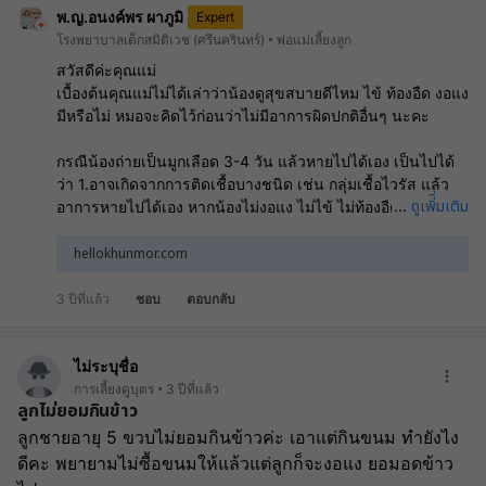
พ.ญ.อนงค์พร ผาภูมิ
Expert
โรงพยาบาลเด็กสมิติเวช (ศรีนครินทร์)
พ่อแม่เลี้ยงลูก
สวัสดีค่ะคุณแม่
เบื้องต้นคุณแม่ไม่ได้เล่าว่าน้องดูสุขสบายดีไหม ไข้ ท้องอืด งอแง
มีหรือไม่ หมอจะคิดไว้ก่อนว่าไม่มีอาการผิดปกติอื่นๆ นะคะ
กรณีน้องถ่ายเป็นมูกเลือด 3-4 วัน แล้วหายไปได้เอง เป็นไปได้
ว่า 1.อาจเกิดจากการติดเชื้อบางชนิด เช่น กลุ่มเชื้อไวรัส แล้ว
ดูเพิ่ิ่มเติม
...
อาการหายไปได้เอง หากน้องไม่งอแง ไม่ไข้ ไม่ท้องอืด แนะนำ
รับประทานนมแม่ต่อไป ไม่น่าจะต้องทำอะไรเพิ่มเติมค่ะ ยกเว้น
มีอาการผิดปกติอื่นๆ ข้างต้น ให้ไปพบคุณหมอนะคะ 2. แพ้นมวัว
hellokhunmor.com
: เนื่องจากตอนแรกคุณแม่ไม่ได้แจ้งว่าน้องทานนมอะไร หมอ
คาดว่าเด็กทานนมแม่นะคะ มีบางกรณีที่เด็กทานนมแม่ แต่คุณ
3 ปีที่แล้ว
ชอบ
ตอบกลับ
แม่ทานอาหารที่มีส่วนประกอบนมวัว อาจพบเด็กถ่ายมูกเลือด แต่
ดูสบายดีได้เช่นกันค่ะ มักจะเป็นๆ หายๆ เด็กไม่ค่อยร้องกวน
อะไร ดูสบายดี ลองสังเกตอาการอีกสัก 1-2 สัปดาห์นะคะ
ไม่ระบุชื่อ
ระหว่างนี้ถ้ามีถ่ายมูกเลือดอีก แนะนำคุณแม่งดอาหารที่มีส่วน
การเลี้ยงดูบุตร
3 ปีที่แล้ว
ลูกไม่ยอมกินข้าว
ประกอบนมวัวค่ะ อ่านเพิ่มนะคะ
ลูกถ่ายมูกเลือด
ลูกชายอายุ 5 ขวบไม่ยอมกินข้าวค่ะ เอาแต่กินขนม ทำยังไง
ดีคะ พยายามไม่ซื้อขนมให้แล้วแต่ลูกก็จะงอแง ยอมอดข้าว