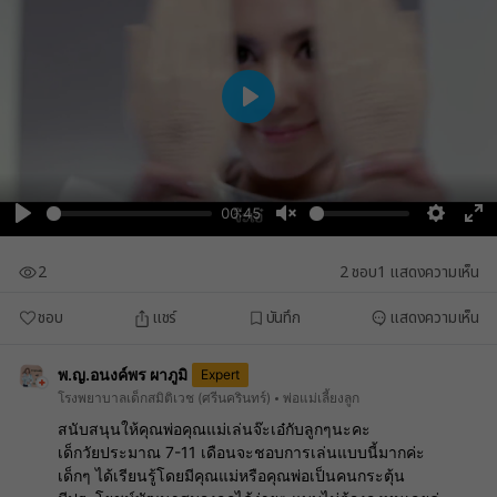
Play
00:45
Play
Unmute
Setting
En
fu
2
2
ชอบ
1
แสดงความเห็น
ชอบ
แชร์
บันทึก
แสดงความเห็น
พ.ญ.อนงค์พร ผาภูมิ
Expert
โรงพยาบาลเด็กสมิติเวช (ศรีนครินทร์)
พ่อแม่เลี้ยงลูก
สนับสนุนให้คุณพ่อคุณแม่เล่นจ๊ะเอ๋กับลูกๆนะคะ
เด็กวัยประมาณ 7-11 เดือนจะชอบการเล่นแบบนี้มากค่ะ
เด็กๆ ได้เรียนรู้โดยมีคุณแม่หรือคุณพ่อเป็นคนกระตุ้น