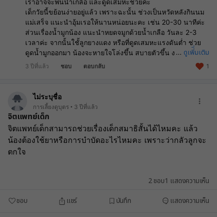
เราอาจจะพ่นน้ำเกลือ และดูดเสมหะช่วยค่ะ
เด็กวัยนี้ขย้อนง่ายอยู่แล้ว เพราะฉะนั้น ช่วงเป็นหวัดหลังกินนม
แม่เสร็จ แนะนำอุ้มเรอให้นานหน่อยนะคะ เช่น 20-30 นาทีค่ะ
ส่วนเรื่องน้ำมูกน้อง แนะนำหยดจมูกด้วยน้ำเกลือ วันละ 2-3
เวลาค่ะ จากนั้นใชั้ลูกยางแดง หรือที่ดูดเสมหะแรงดันต่ำ ช่วย
ดูเพิ่ิ่มเติม
...
ดูดน้ำมูกออกมา น้องจะหายใจโล่งขึ้น สบายตัวขึ้น งอแงน้อยลง
ค่ะ หากน้องมีอาการไข้สูง ซึมมาก ทานนมแม่ได้น้อยมาก หรือ
3 ปีที่แล้ว
ชอบ
ตอบกลับ
1
ปัสสาวะลดลง เช่น 6-8 ชม. ไม่มีปัสสาวะออกเลย ต้องรีบพาพบ
แพทย์แล้วนะคะ
ไม่ระบุชื่อ
การเลี้ยงดูบุตร
3 ปีที่แล้ว
จิตแพทย์เด็ก
จิตแพทย์เด็กสามารถช่วยเรื่องเด็กสมาธิสั้นได้ไหมคะ แล้ว
น้องต้องใช้ยาหรือการบำบัดอะไรไหมคะ เพราะว่ากลัวลูกจะ
ตกใจ
2
ชอบ
1
แสดงความเห็น
ชอบ
แชร์
บันทึก
แสดงความเห็น