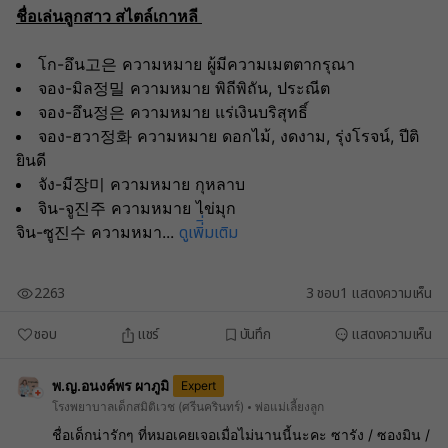
ชื่อเล่นลูกสาว สไตล์เกาหลี 
โก-อึน고은 ความหมาย ผู้มีความเมตตากรุณา
จอง-มิล정밀 ความหมาย พิถีพิถัน, ประณีต
จอง-อึน정은 ความหมาย แร่เงินบริสุทธิ์
จอง-ฮวา정화 ความหมาย ดอกไม้, งดงาม, รุ่งโรจน์, ปีติ
ยินดี
จัง-มี장미 ความหมาย กุหลาบ
จิน-จู진주 ความหมาย ไข่มุก
ดูเพิ่ิ่มเติม
จิน-ซู진수 ความหมา
...
2263
3
ชอบ
1
แสดงความเห็น
ชอบ
แชร์
บันทึก
แสดงความเห็น
พ.ญ.อนงค์พร ผาภูมิ
Expert
โรงพยาบาลเด็กสมิติเวช (ศรีนครินทร์)
พ่อแม่เลี้ยงลูก
ชื่อเด็กน่ารักๆ ที่หมอเคยเจอเมื่อไม่นานนี้นะคะ ซารัง / ซองมิน /