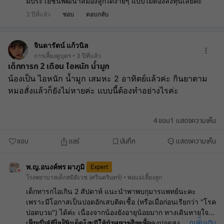
มีประโยชน์พัฒนาสมองลูกได้ง่ายๆ แบบไม่ต้องลงทุนเลยค่ะ
3 ปีที่แล้ว
ชอบ
ตอบกลับ
จินดารัตน์ แก้วนิล
การเลี้ยงดูบุตร
3 ปีที่แล้ว
เด็กทารก 2 เดือน ไอหนัก น้ำมูก
น้องเป็น ไอหนัก น้ำมูก เสมหะ 2 อาทิตย์แล้วค่ะ กินยาตาม
หมอสั่งแล้วก็ยังไม่หายค่ะ แบบนี้ต้องทำอย่างไรค่ะ 
4
ชอบ
1
แสดงความเห็น
ชอบ
แชร์
บันทึก
แสดงความเห็น
พ.ญ.อนงค์พร ผาภูมิ
Expert
โรงพยาบาลเด็กสมิติเวช (ศรีนครินทร์)
พ่อแม่เลี้ยงลูก
เด็กทารกไอเกิน 2 สัปดาห์ แนะนำพาพบกุมารแพทย์นะคะ
เพราะมีโอกาสเป็นปอดอักเสบติดเชื้อ (หรือเมื่อก่อนเรียกว่า "โรค
ปอดบวม") ได้ค่ะ เนื่องจากน้องยังอายุน้อยมาก ทางเดินหายใจ
ดูเพิ่ิ่มเติม
...
เล็กเมื่อเทียบกับเด็กโต มีโอกาสการติดเชื้อลงปอดสูง นอกจากนี้
เป็นกำลังใจให้นะคะ ขอให้น้องหายไวๆ ค่ะ