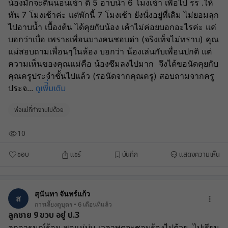
น้องมักจะตื่นนอนเช้า ตี 5 อาบน้ำ 6 โมงเช้า เพื่อไป รร .ให้
ทัน 7 โมงเช้าค่ะ แต่พักนี้ 7 โมงเช้า ยังนั่งอยู่ที่เดิม ไม่ยอมลุก
ไปอาบน้ำ เบื้องต้น ได้คุยกับน้อง เค้าไม่ค่อยบอกอะไรค่ะ แค่
บอกว่าเบื่อ เพราะเพื่อนบางคนชอบด่า (จริงเท็จไม่ทราบ) คุณ
แม่สอบถามเพื่อนๆในห้อง บอกว่า น้องเล่นกับเพื่อนปกติ แต่
ความเห็นของคุณแม่คือ น้องซึมลงไปมาก  จึงได้ขอนัดคุยกับ
คุณครูประจำชั้นไปแล้ว (รอนัดจากคุณครู) สอบถามจากครู
ดูเพิ่ิ่มเติม
ประจ
...
พ่อแม่ที่ทำงานไปด้วย
10
ชอบ
แชร์
บันทึก
แสดงความเห็น
สุนันทา จันทร์แก้ว
ส
การเลี้ยงดูบุตร
6 เดือนที่แล้ว
ลูกชาย 9 ขวบ อยู่ ป.3
ลูกอารมณ์ร้อน พอแม่บ่น เวลาพูดจะชอบร้องไปด้วย  ไปเรียน