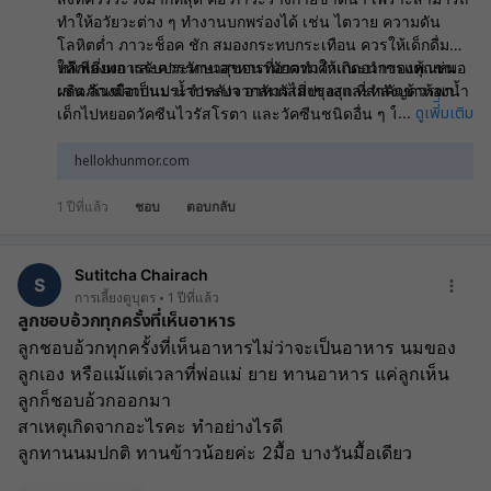
ทำให้อวัยวะต่าง ๆ ทำงานบกพร่องได้ เช่น ไตวาย ความดัน
โลหิตต่ำ ภาวะช็อค ชัก สมองกระทบกระเทือน ควรให้เด็กดื่มน้ำ
ให้เพียงพอ และควรรักษาสุขอนามัยตามคำแนะนำของคุณหมอ
หลีกเลี่ยงการรับประทานอาหารที่อาจทำให้เกิดอาการแพ้ เช่น
เช่น ล้างมือเป็นประจำหลังจากสัมผัสสิ่งของและหลังเข้าห้องน้ำ
ผลิตภัณฑ์จากนม น้ำประปา อาหารไม่ปรุงสุก ที่สำคัญควรพา
ดูเพิ่ิ่มเติม
...
เด็กไปหยอดวัคซีนไวรัสโรตา และวัคซีนชนิดอื่น ๆ ให้ครบตาม
เกณฑ์
hellokhunmor.com
1 ปีที่แล้ว
ชอบ
ตอบกลับ
Sutitcha Chairach
S
การเลี้ยงดูบุตร
1 ปีที่แล้ว
ลูกชอบอ้วกทุกครั้งที่เห็นอาหาร
ลูกชอบอ้วกทุกครั้งที่เห็นอาหารไม่ว่าจะเป็นอาหาร นมของ
ลูกเอง หรือแม้แต่เวลาที่พ่อแม่ ยาย ทานอาหาร แค่ลูกเห็น 
ลูกก็ชอบอ้วกออกมา
สาเหตุเกิดจากอะไรคะ ทำอย่างไรดี
ลูกทานนมปกติ ทานข้าวน้อยค่ะ 2มื้อ บางวันมื้อเดียว