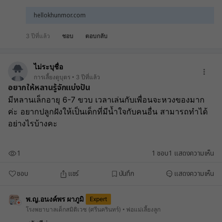
เงื่อนไขกติกาง่ายๆค่ะ
hellokhunmor.com
3 ปีที่แล้ว
ชอบ
ตอบกลับ
ไม่ระบุชื่อ
การเลี้ยงดูบุตร
3 ปีที่แล้ว
อยากให้หลานรู้จักแบ่งปัน
มีหลานเล็กอายุ 6-7 ขวบ เวลาเล่นกับเพื่อนจะหวงของมาก
ค่ะ อยากปลูกฝังให้เป็นเด็กที่มีน้ำใจกับคนอื่น สามารถทำได้
อย่างไรบ้างคะ
1
1
ชอบ
1
แสดงความเห็น
ชอบ
แชร์
บันทึก
แสดงความเห็น
พ.ญ.อนงค์พร ผาภูมิ
Expert
โรงพยาบาลเด็กสมิติเวช (ศรีนครินทร์)
พ่อแม่เลี้ยงลูก