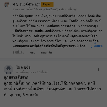
พ.ญ.อนงค์พร ผาภูมิ
Expert
โรงพยาบาลเด็กสมิติเวช (ศรีนครินทร์)
พ่อแม่เลี้ยงลูก
สวัสดีค่ะคุณแม่ ส่วนใหญ่กุมารแพทย์ด้านพัฒนาการเด็กค่ะที่จะ
ดูแลเด็กสมาธิสั้น เราตัดกันที่อายุนะคะ โดยถ้าแรกเกิดถึง 15 ปี
จะเป็นคนไข้ของกุมารแพทย์พัฒนาการเด็กค่ะ หลังจากอายุ 15
ปีขึ้นไป พบจิตแพทย์ค่ะ
แต่หากอยากพบกุมารแพทย์เด็กจริงๆ ก็อาจได้ค่ะ กรณีที่ลูกสมาธิ
ไม่ได้สั้นมาก แต่มีปัญหาด้านจิตใจ ลองไปคุยกับจิตแพทย์เด็ก
ท่านที่คุณแม่อยากปรึกษาก่อนก็ได้นะคะ หากเล่าอาการแล้วคุณ
ดูเพิ่ิ่มเติม
...
หมอคิดว่าน่าจะดูแลน้องได้ ก็จะพบกุมารแพทย์เด็กอย่างเดียว
(ปกติกุมารแพทย์เด็กจะรับเคสเด็กโตหน่อยค่ะ)
ก็ได้ค่ะ
3 ปีที่แล้ว
ชอบ
ตอบกลับ
ไม่ระบุชื่อ
การเลี้ยงดูบุตร
3 ปีที่แล้ว
ลูกสมาธิสั้นมาก
ลูกสมาธิสั้นมาก เวลาให้ทำอะไรจะได้มากสุดแค่ 5 นาที
เท่านั้น หลังจากนั้นเค้าจะเริ่มหงุดหงิด และ โวยวายไม่อยาก
ทำ ลูกอายุ 6 ขวบค่ะ