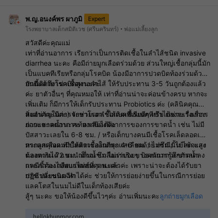
พ.ญ.อนงค์พร ผาภูมิ
Expert
โรงพยาบาลเด็กสมิติเวช (ศรีนครินทร์)
พ่อแม่เลี้ยงลูก
สวัสดีค่ะคุณแม่
เท่าที่อ่านอาการ เรียกว่าเป็นการติดเชื้อในลำไส้ชนิด invasive
diarrhea นะคะ คือมีถ่ายมูกเลือดร่วมด้วย ส่วนใหญ่เชื้อกลุ่มนี้มัก
เป็นแบคทีเรียหรือกลุ่มโรคบิด น้องมีอาการปวดบิดท้องร่วมด้วย
อันนี้คิดถึงโรคบิดสูงนะคะ
ปกติแล้วยาฆ่าเชื้อทางลำไส้ ให้รับประทาน 3-5 วันถูกต้องแล้ว
ค่ะ ยาตัวอื่นๆ ที่คุณหมอให้ เท่าที่อ่านน่าจะค่อนข้างครบ หากจะ
เพิ่มเติม ก็มีการให้เด็กรับประทาน Probiotics ค่ะ (คลินิคคุณ
หมอน่าจะมีค่ะ) จะช่วยเอาเชื้อแบคทีเรียดีๆ เข้าไปช่วยเรื่องการ
สิ่งสำคัญในการรักษาโรคลำไส้ติดเชื้อแบคทีเรีย ต้องระวังเรื่อง
ย่อยและลดอาการท้องเสียได้ค่ะ
ภาวะขาดน้ำนะคะ หากน้องมีอาการของการขาดน้ำ เช่น ไม่มี
ปัสสาวะเลยใน 6-8 ชม. / หรือเด็กบางคนมีเชื้อโรคเล็ดลอดเข้า
กระแสเลือด ทำให้ติดเชื้อในกระแสเลือดด้วย กรณีนั้น ไข้จะสูง
หากลูกคุณแม่มีปัสสาวะออกดีทุก 4-6 ชม. / ไม่ซึม / ไข้ลด และ
ตลอดเกิน 72 ชม. เด็กจะซึม ไม่ร่าเริง บางคนการรู้สึกตัวลดลง
น้องทานได้ แนะนำดื่มน้ำเกลือแร่บ่อยๆ ป้องกันภาวะขาดน้ำ
กรณีนี้ต้องไปพบแพทย์ที่ ร.พ.แล้วค่ะ เพราะน่าจะต้องได้รับยา
และภาวะเกลือแร่ไม่สมดุลนะคะ
ปฏิชีวนะชนิดฉีด
การเปลี่ยนนม ทำได้ค่ะ ช่วยให้การย่อยง่ายขึ้นในกรณีการย่อย
แลคโตสในนมไม่ดีในเด็กท้องเสียค่ะ
สู้ๆ นะคะ ขอให้น้องดีขึ้นไวๆค่ะ อ่านเพิ่มนะคะ
ลูกถ่ายมูกเลือด
hellokhunmor.com