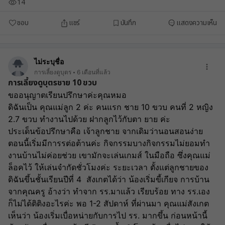
14
ชอบ
แชร์
บันทึก
แสดงความเห็น
ไม่ระบุชื่อ
การเลี้ยงดูบุตร
6 เดือนที่แล้ว
การเลี้ยงดูบุตรชาย 10 ขวบ
ขออนุญาตเรียนปรึกษาค่ะคุณหมอ
ดิฉันเป็น คุณแม่ลูก 2 ค่ะ คนแรก ชาย 10 ขวบ คนที่ 2 หญิง 
2.7 ขวบ ทำงานไปด้วย ฝากลูกไว้กับตา ยาย ค่ะ
ประเด็นข้อปรึกษาคือ เจ้าลูกชาย จากเดิมว่านอนสอนง่าย 
ตอนนี้เริ่มมีการรต่อต้านค่ะ กิจกรรมบางกิจกรรมไม่ยอมทำ 
งานบ้านไม่ค่อยช่วย เขามักจะเล่นเกมส์ ในมือถือ ซึ่งคุณแม่
ล็อคไว้ ให้เล่นจำกัดชั่วโมงค่ะ ระยะเวลา ตั้งแต่ลูกชายของ
ดิฉันขึ้นชั้นเรียนปีที่ 4  สังเกตได้ว่า น้องเริ่มขี้เกียจ การบ้าน
จากคุณครู อ้างว่า ทำจาก รร.มาแล้ว เรียบร้อย ทาง รร.เอง 
ก็ไม่ได้ติติงอะไรค่ะ พอ 1-2 สัปดาห์ ที่ผ่านมา คุณแม่สังเกต
เห็นว่า น้องเริ่มเบื่อหน่ายกับการไป รร. มากขึ้น ก่อนหน้านี้ 