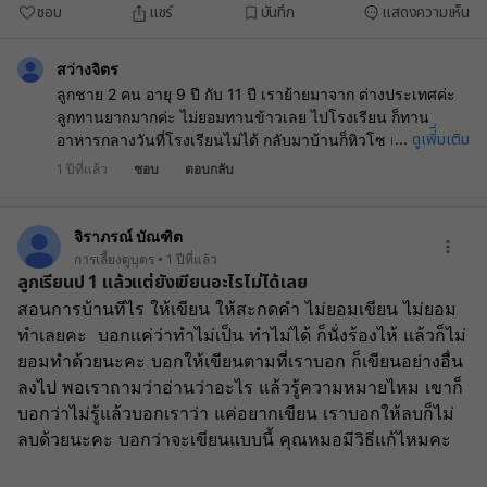
ชอบ
แชร์
บันทึก
แสดงความเห็น
สว่างจิตร
ลูกชาย 2 คน อายุ 9 ปี กับ 11 ปี เราย้ายมาจาก ต่างประเทศค่ะ
ลูกทานยากมากค่ะ ไม่ยอมทานข้าวเลย ไปโรงเรียน ก็ทาน
ดูเพิ่ิ่มเติม
...
อาหารกลางวันที่โรงเรียนไม่ได้ กลับมาบ้านก็หิวโซ แม่ก็ทำ
กับข้าวไม่เก่ง ทำอะไรก็ไม่ยอมทาน คนโต ทานไก่ทอด คนเล็กก็
1 ปีที่แล้ว
ชอบ
ตอบกลับ
เฟรนไฟรด์ อาหารโปรดคือพิซซ่าค่ะ แม่เครียดมากค่ะ นี่ก็2 ปีก
ว่าแล้วค่ะที่มาอยู่ไทย ยังไม่ยอมลองทานอาหารไทยเลยค่ะ เอา
ให้ลองก็แหวะใส่ แม่ควรทำอย่างไรดีคะ
จิราภรณ์ บัณฑิต
การเลี้ยงดูบุตร
1 ปีที่แล้ว
ลูกเรียนป 1 แล้วแต่ยังเขียนอะไรไม่ได้เลย
สอนการบ้านทีไร ให้เขียน ให้สะกดคำ ไม่ยอมเขียน ไม่ยอม
ทำเลยคะ  บอกเเค่ว่าทำไม่เป็น ทำไม่ได้ ก็นั่งร้องไห้ แล้วก็ไม่
ยอมทำด้วยนะคะ บอกให้เขียนตามที่เราบอก ก็เขียนอย่างอื่น
ลงไป พอเราถามว่าอ่านว่าอะไร แล้วรู้ความหมายไหม เขาก็
บอกว่าไม่รู้แล้วบอกเราว่า แค่อยากเขียน เราบอกให้ลบก็ไม่
ลบด้วยนะคะ บอกว่าจะเขียนแบบนี้ คุณหมอมีวิธีแก้ไหมคะ