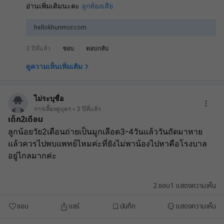
อ่านเพิ่มเติมนะคะ
ลูกท้องเสีย
hellokhunmor.com
3 ปีที่แล้ว
ชอบ
ตอบกลับ
ดูความเห็นเพิ่มเติม
ไม่ระบุชื่อ
การเลี้ยงดูบุตร
3 ปีที่แล้ว
เด็ก2เดือน
ลูกน้อยวัย2เดือนถ่ายเป็นมูกเลือด3-4วันแล้ววันถัดมาหาย
แล้วควรไปพบแพทย์ไหมค่ะที่ยังไม่พาน้องไปหาคือโรงบาล
อยู่ไกลมากค่ะ
2
ชอบ
1
แสดงความเห็น
ชอบ
แชร์
บันทึก
แสดงความเห็น