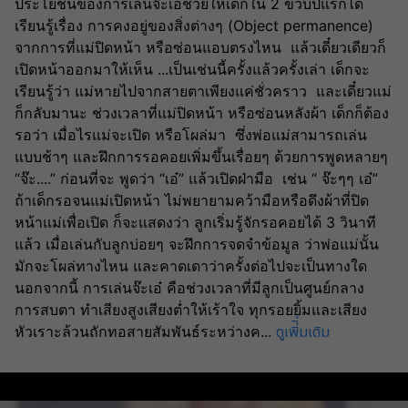
ประโยชน์ของการเล่นจ๊ะเอ๋ช่วยให้เด็กใน 2 ขวบปีแรกได้
เรียนรู้เรื่อง การคงอยู่ของสิ่งต่างๆ (Object permanence)  
จากการที่แม่ปิดหน้า หรือซ่อนแอบตรงไหน  แล้วเดี๋ยวเดียวก็
เปิดหน้าออกมาให้เห็น ...เป็นเช่นนี้ครั้งแล้วครั้งเล่า เด็กจะ
เรียนรู้ว่า แม่หายไปจากสายตาเพียงแค่ชั่วคราว  และเดี๋ยวแม่
ก็กลับมานะ ช่วงเวลาที่แม่ปิดหน้า หรือซ่อนหลังผ้า เด็กก็ต้อง
รอว่า เมื่อไรแม่จะเปิด หรือโผล่มา  ซึ่งพ่อแม่สามารถเล่น
แบบช้าๆ และฝึกการรอคอยเพิ่มขึ้นเรื่อยๆ ด้วยการพูดหลายๆ 
“จ๊ะ....” ก่อนที่จะ พูดว่า “เอ๋” แล้วเปิดฝ่ามือ  เช่น “ จ๊ะๆๆ เอ๋” 
ถ้าเด็กรอจนแม่เปิดหน้า ไม่พยายามคว้ามือหรือดึงผ้าที่ปิด
หน้าแม่เพื่อเปิด ก็จะแสดงว่า ลูกเริ่มรู้จักรอคอยได้ 3 วินาที
แล้ว เมื่อเล่นกับลูกบ่อยๆ จะฝึกการจดจำข้อมูล ว่าพ่อแม่นั้น
มักจะโผล่ทางไหน และคาดเดาว่าครั้งต่อไปจะเป็นทางใด 
นอกจากนี้ การเล่นจ๊ะเอ๋ คือช่วงเวลาที่มีลูกเป็นศูนย์กลาง 
การสบตา ทำเสียงสูงเสียงต่ำให้เร้าใจ ทุกรอยยิ้มและเสียง
ดูเพิ่ิ่มเติม
หัวเราะล้วนถักทอสายสัมพันธ์ระหว่างค
...