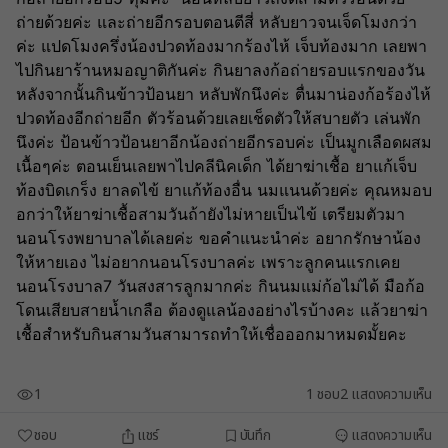
ถ่ายด้วยค่ะ และถ่ายอีกรอบตอนตีสี่ หลับยาวจนเจ็ดโมงกว่า
ค่ะ แปดโมงครึ่งน้องปวดท้องมากร้องไห้ เจ็บท้องมาก เลยพา
ไปกินยาร้านหมอญาติกันค่ะ กินยาลงก้อถ่ายรอบแรกของวัน 
หลังจากนั้นกินข้าวป้อนยา หลับพักนึงค่ะ ตื่นมาน่องก้อร้องไห้
ปวดท้องอีกถ่ายอีก ตัวร้อนด้วยเลยเช็ดตัวให้สบายตัว เล่นพัก
นึงค่ะ ป้อนข้าวป้อนยาอีกน้องถ่ายอีกรอบค่ะ เป็นมูกเลือดผสม
เนื้อๆค่ะ ตอนเย็นเลยพาไปคลีนิคเด็ก ได้ยาฆ่าเชื้อ ยาแก้เจ็บ
ท้องบิดเกร็ง ยาลดไข้ ยาแก้ท้องอื่น นมแนนด้วยค่ะ คุณหมอบ
อกว่าให้ยาฆ่าเชื้อสามวันถ้ายังไม่หายเป็นไข้ เตรียมตัวมา
นอนโรงพยาบาลได้เลยค่ะ ขอคำแนะนำค่ะ อยากรักษาน้อง
ให้หายเอง ไม่อยากนอนโรงบาลค่ะ เพราะลูกคนแรกเคย
นอนโรงบาล7 วันสงสารลูกมากค่ะ กินนมแม่ก้อไม่ได้ มือก้อ
โดนเสียบสายน้ำเกลือ ต้องดูแลน้องอย่างไรบ้างคะ แล้วยาฆ่า
เชื้อสำหรับกินสามวันสามารถทำให้เชื่อออกมาหมดมั้ยคะ 
1
1
ชอบ
2
แสดงความเห็น
ชอบ
แชร์
บันทึก
แสดงความเห็น