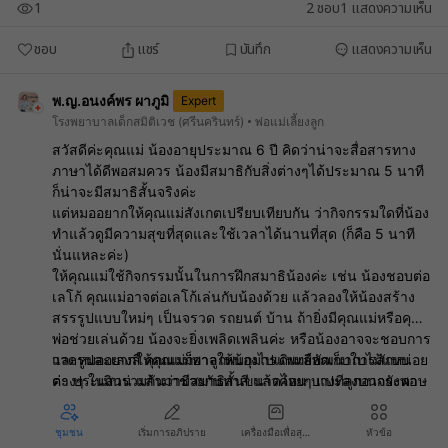
1
2
ชอบ
1
แสดงความเห็น
ชอบ
แชร์
บันทึก
แสดงความเห็น
พ.ญ.อนงค์พร ผาภูมิ
Expert
โรงพยาบาลเด็กสมิติเวช (ศรีนครินทร์)
พ่อแม่เลี้ยงลูก
สวัสดีค่ะคุณแม่ น้องอายุประมาณ 6 ปี คิดว่าน่าจะสื่อสารทาง
ภาษาได้ดีพอสมควร น้องมีสมาธิกับสิ่งต่างๆได้ประมาณ 5 นาที
ก็น่าจะมีสมาธิสั้นจริงค่ะ
แต่หมออยากให้คุณแม่สังเกตเปรียบเทียบกัน ว่ากิจกรรมใดที่น้อง
ทำแล้วดูมีความสุขที่สุดและใช้เวลาได้นานที่สุด (ก็คือ 5 นาที
นั่นแหละค่ะ)
ให้คุณแม่ใช้กิจกรรมนั้นในการฝึกสมาธิน้องค่ะ เช่น น้องชอบต่อ
เลโก้ คุณแม่อาจต่อเลโก้เล่นกับน้องด้วย แล้วลองให้น้องสร้าง
สรรรูปแบบใหม่ๆ เป็นจรวด รถยนต์ บ้าน ถ้ายิ่งมีคุณแม่หรือคุณ
พ่อช่วยเล่นด้วย น้องจะยิ่งเพลิดเพลินค่ะ หรือน้องอาจจะชอบการ
วาดรูปละเลงสี คุณแม่ก็อาจให้น้องไปเดินเลือกเก็บใบไม้แบบ
และหมออยากให้คุณแม่พาลูกพบกุมารแพทย์พัฒนาการสักหน่อย
ต่างๆ ในสวน แล้วมาช่วยกันทาสี แล้วค่อยๆ แปะลงบนกระดาษ
ค่ะ ประเมินร่วมกันว่ามีสมาธิสั้นขนาดไหน บางทีลูกอาจยังพอ
ให้น้องเลือกสี ผสมสีเอง น้องจะเพลินมากกว่าไปมองที่เวลาว่า
จะมีสมาธิบ้าง แต่กิจกรรมนั้นไม่ชวนให้สนุก น้องเลยยิ่งเบื่อง่าย
นานเท่าไหร่ค่ะ (บางกิจกรรม ยอมเลอะเทอะ เด็กจะยิ่งสนุกค่ะ)
หรือบางทีผู้ปกครองติดงาน ไม่ได้ focus กับน้อง น้องก็จะรู้สึกว่า
ชุมชน
เริ่มการอภิปราย
เครื่องมือเพื่อสุขภาพ
หัวข้อ
ไม่มีใครอยากเล่นด้วย ก็จะซนเรียกร้องความสนใจ เป็นต้นค่ะ
คุณแม่สู้ๆ นะคะ อ่านเพิ่มเติมค่ะ
เด็ก Hyper