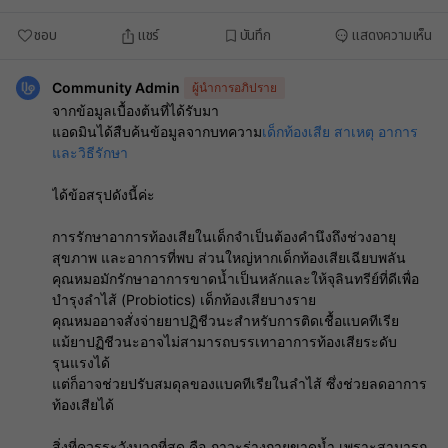
ชอบ
แชร์
บันทึก
แสดงความเห็น
Community Admin
ผู้นำการอภิปราย
จากข้อมูลเบื้องต้นที่ได้รับมา
แอดมินได้สืบค้นข้อมูลจากบทความ
เด็กท้องเสีย สาเหตุ อาการ
และวิธีรักษา
ได้ข้อสรุปดังนี้ค่ะ
การรักษาอาการท้องเสียในเด็กจำเป็นต้องคำนึงถึงช่วงอายุ
สุขภาพ และอาการที่พบ ส่วนใหญ่หากเด็กท้องเสียเฉียบพลัน
คุณหมอมักรักษาอาการขาดน้ำเป็นหลักและให้จุลินทรีย์ที่ดีเพื่อ
บำรุงลำไส้ (Probiotics) เด็กท้องเสียบางราย
คุณหมออาจสั่งจ่ายยาปฏิชีวนะสำหรับการติดเชื้อแบคทีเรีย
แม้ยาปฏิชีวนะอาจไม่สามารถบรรเทาอาการท้องเสียระดับ
รุนแรงได้
แต่ก็อาจช่วยปรับสมดุลของแบคทีเรียในลำไส้ ซึ่งช่วยลดอาการ
ท้องเสียได้
สิ่งที่ควรระวังมากที่สุด คือ ภาวะร่างกายขาดน้ำ เพราะสามารถ