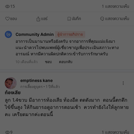
15
1
แสดงความเห็น
ชอบ
แชร์
บันทึก
แสดงความเห็น
Community Admin
ผู้นำการอภิปราย
อาการเป็นมานานหรือยังครับ จากอาการที่คุณแม่แจ้งมา
แนะนำควรไปพบแพทย์ผู้เชี่ยวชาญเพื่อประเมินสภาวะทาง
อารมณ์ หากมีความผิดปกติควรเข้ารับการรักษาครับ
10 เดือนที่แล้ว
ชอบ
ตอบกลับ
emptiness kane
การเลี้ยงดูบุตร
1 ปีที่แล้ว
ท้องเสีย
ลูก​ 1.4ขวบ​ มีอาการท้องเสีย​ ท้องอืด​ ตดดังมาก​  ตอนนี้ตกดึก
ไข้ขึ้นสูง​ ให้กินยารอดูอาการตอนเช้า​  ควรทำยังไงให้ลูกหาย
คะ​ เครียดมากค่ะตอนนี้
9
1
แสดงความเห็น