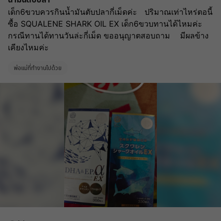
น้ำมันตับปลา
เด็ก6ขวบควรกินน้ำมันตับปลากี่เม็ดค่ะ   ปริมาณเท่าไหร่ตอนี้
ซื้อ SQUALENE SHARK OIL EX เด็ก6ขวบทานได้ไหมค่ะ 
กรณีทานได้ทานวันล่ะกี่เม็ด ขออนุญาตสอบถาม    มีผลข้าง
เคียงไหมค่ะ 
พ่อแม่ที่ทำงานไปด้วย