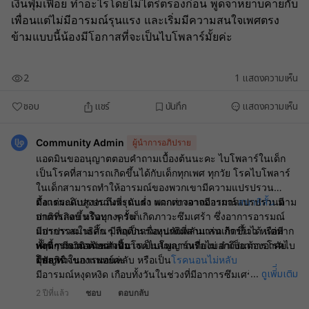
เงินฟุ่มเฟือย ทำอะไรโดยไม่ไตร่ตรองก่อน พูดจาหยาบคายกับ
เพื่อนแต่ไม่มีอารมณ์รุนแรง และเริ่มมีความสนใจเพศตรง
ข้ามแบบนี้น้องมีโอกาสที่จะเป็นไบโพลาร์มั้ยค่ะ
2
1
แสดงความเห็น
ชอบ
แชร์
บันทึก
แสดงความเห็น
Community Admin
ผู้นำการอภิปราย
แอดมินขออนุญาตตอบคำถามเบื้องต้นนะคะ ไบโพลาร์ในเด็ก
เป็นโรคที่สามารถเกิดขึ้นได้กับเด็กทุกเพศ ทุกวัย โรคไบโพลาร์
ในเด็กสามารถทำให้อารมณ์ของพวกเขามีความแปรปรวน
ตั้งแต่ระดับสูงจนถึงระดับต่ำ พวกเขาอาจมีอาการ
มีอารมณ์แปรปรวนที่รุนแรง แตกต่างจากอารมณ์แปรปรวนตาม
สมาธิสั้น
มี
อาการสงบ หรือบางครั้งก็เกิดภาวะซึมเศร้า ซึ่งอาการอารมณ์
ปกติที่เกิดขึ้นในทุก ๆ วัน
แปรปรวนในเด็ก ๆ ถือเป็นเรื่องปกติที่สามารถเกิดขึ้นได้ แต่หาก
มีอาการสมาธิสั้น มีพฤติกรรมหุนหันพลันแล่น ก้าวร้าว หรือมี
เด็ก ๆ มีอาการเหล่านี้อาจเป็นสัญญาณที่บ่งบอกถึงอาการโรคไบ
พฤติกรรมต่อต้านสังคม
ทั้งนี้ การวินิจฉัยว่าเป็นโรคไบโพลาร์หรือไม่ จำเป็นต้องอาศัย
โพลาร์
มีปัญหาในการนอนหลับ หรือเป็น
ดุลยพินิจของแพทย์ค่ะ
โรคนอนไม่หลับ
ดูเพิ่ิ่มเติม
...
มีอารมณ์หงุดหงิด เกือบทั้งวันในช่วงที่มีอาการซึมเศร้า
มีความคิดที่อยากฆ่าตัวตาย
2 ปีที่แล้ว
ชอบ
ตอบกลับ
พูดคุยเกี่ยวกับเรื่องเพศหรือแสดงพฤติกรรมที่มีความสนใจทาง