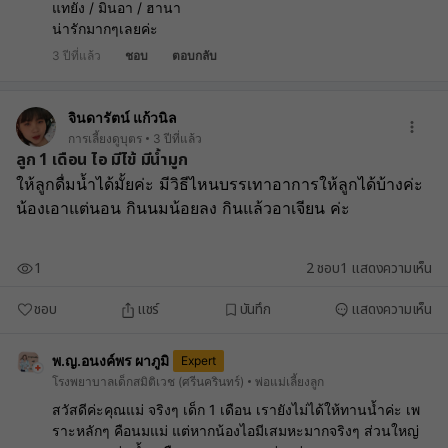
แทยัง / มินอา / ฮานา
น่ารักมากๆเลยค่ะ
3 ปีที่แล้ว
ชอบ
ตอบกลับ
จินดารัตน์ แก้วนิล
การเลี้ยงดูบุตร
3 ปีที่แล้ว
ลูก 1 เดือน ไอ มีไข้ มีน้ำมูก
ให้ลูกดื่มน้ำได้มั้ยค่ะ มีวิธีไหนบรรเทาอาการให้ลูกได้บ้างค่ะ 
น้องเอาแต่นอน กินนมน้อยลง กินแล้วอาเจียน ค่ะ
1
2
ชอบ
1
แสดงความเห็น
ชอบ
แชร์
บันทึก
แสดงความเห็น
พ.ญ.อนงค์พร ผาภูมิ
Expert
โรงพยาบาลเด็กสมิติเวช (ศรีนครินทร์)
พ่อแม่เลี้ยงลูก
สวัสดีค่ะคุณแม่ จริงๆ เด็ก 1 เดือน เรายังไม่ได้ให้ทานน้ำค่ะ เพ
ราะหลักๆ คือนมแม่ แต่หากน้องไอมีเสมหะมากจริงๆ ส่วนใหญ่