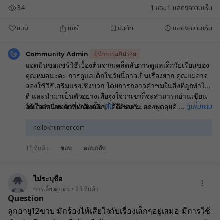
34
1
ชอบ
1
แสดงความเห็น
ชอบ
แชร์
บันทึก
แสดงความเห็น
Community Admin
ผู้นำการอภิปราย
แอดมินขอแชร์วิธีเบื้องต้นจากเคล็ดลับการดูแลเด็กวัยเรียนของ
คุณหมอนะคะ การดูแลเด็กในวัยนี้อาจเป็นเรื่องยาก คุณแม่อาจ
ลองใช้วิธีเสริมแรงเชิงบวก โดยการกล่าวคำชมในสิ่งที่ลูกทำได้
ดี และนำมาเป็นตัวอย่างเพื่อจูงใจว่าเขาก็จะสามารถอ่านเขียน
ดูเพิ่ิ่มเติม
...
ได้เก่งเหมือนกับที่ทำสิ่งนั้นๆ ได้ดีเช่นกัน ลองพูดคุยด้วยเหตุผล
สนใจอ่านบทความเต็มคลิก
ที่นี่
ได้เลยนะคะ
เพื่อดึงความสนใจออกจากอารมณ์เศร้า (ร้องไห้) ที่เกิดขึ้น เพื่อให้
เขาค่อยๆ ตระหนักถึงสาเหตุที่ตัวเองร้องไห้ และเปลี่ยนมาค่อยๆ
hellokhunmor.com
แก้ปัญหานั้น โดยมีพ่อแม่อยู่เคียงข้างค่ะ
1 ปีที่แล้ว
ชอบ
ตอบกลับ
ไม่ระบุชื่อ
การเลี้ยงดูบุตร
2 ปีที่แล้ว
Question
ลูกอายุ12ขวบ มักร้องไห้เสียใจกับเรื่องเล็กๆอยู่เสมอ มีการใช้