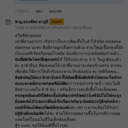
3 ปีที่แล้ว
ชอบ
ตอบกลับ
พ.ญ.อนงค์พร ผาภูมิ
Expert
โรงพยาบาลเด็กสมิติเวช (ศรีนครินทร์)
พ่อแม่เลี้ยงลูก
สวัสดีค่ะคุณแม่
เท่าที่อ่านอาการ เรียกว่าเป็นการติดเชื้อในลำไส้ชนิด invasive
diarrhea นะคะ คือมีถ่ายมูกเลือดร่วมด้วย ส่วนใหญ่เชื้อกลุ่มนี้มัก
เป็นแบคทีเรียหรือกลุ่มโรคบิด น้องมีอาการปวดบิดท้องร่วมด้วย
อันนี้คิดถึงโรคบิดสูงนะคะ
ปกติแล้วยาฆ่าเชื้อทางลำไส้ ให้รับประทาน 3-5 วันถูกต้องแล้ว
ค่ะ ยาตัวอื่นๆ ที่คุณหมอให้ เท่าที่อ่านน่าจะค่อนข้างครบ หากจะ
เพิ่มเติม ก็มีการให้เด็กรับประทาน Probiotics ค่ะ (คลินิคคุณ
หมอน่าจะมีค่ะ) จะช่วยเอาเชื้อแบคทีเรียดีๆ เข้าไปช่วยเรื่องการ
สิ่งสำคัญในการรักษาโรคลำไส้ติดเชื้อแบคทีเรีย ต้องระวังเรื่อง
ย่อยและลดอาการท้องเสียได้ค่ะ
ภาวะขาดน้ำนะคะ หากน้องมีอาการของการขาดน้ำ เช่น ไม่มี
ปัสสาวะเลยใน 6-8 ชม. / หรือเด็กบางคนมีเชื้อโรคเล็ดลอดเข้า
กระแสเลือด ทำให้ติดเชื้อในกระแสเลือดด้วย กรณีนั้น ไข้จะสูง
หากลูกคุณแม่มีปัสสาวะออกดีทุก 4-6 ชม. / ไม่ซึม / ไข้ลด และ
ตลอดเกิน 72 ชม. เด็กจะซึม ไม่ร่าเริง บางคนการรู้สึกตัวลดลง
น้องทานได้ แนะนำดื่มน้ำเกลือแร่บ่อยๆ ป้องกันภาวะขาดน้ำ
กรณีนี้ต้องไปพบแพทย์ที่ ร.พ.แล้วค่ะ เพราะน่าจะต้องได้รับยา
และภาวะเกลือแร่ไม่สมดุลนะคะ
ปฏิชีวนะชนิดฉีด
การเปลี่ยนนม ทำได้ค่ะ ช่วยให้การย่อยง่ายขึ้นในกรณีการย่อย
แลคโตสในนมไม่ดีในเด็กท้องเสียค่ะ
สู้ๆ นะคะ ขอให้น้องดีขึ้นไวๆค่ะ