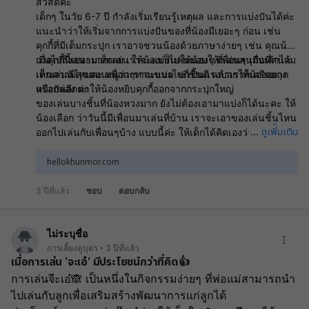
สวัสดีค่ะ
เด็กๆ ในวัย 6-7 ปี กำลังเริ่มเรียนรู้เหตุผล และการแบ่งปันได้ค่ะ
แนะนำว่าให้เริ่มจากการแบ่งปันของที่น้องมีเยอะๆ ก่อน เช่น
คุกกี้ที่มีเต็มกระปุก เราอาจชวนน้องด้วยภาษาง่ายๆ เช่น คุณน้า
ว่าคุกกี้นี้เยอะมากเลย เราจะแบ่งไปให้น้องๆ ที่เล่นสนุกันที่สนาม
เมื่อไปถึงสนามเด็กเล่น ให้น้องเป็นคนมอบให้เพื่อนๆ เมื่อเค้าได้
เด็กเล่นดีไหมคะ หนูว่าเราจะแบ่งไปกี่ชิ้นดี แล้วเราก็เตรียมถุง
เห็นความสุขตอนเพื่อนๆทานขนม จะเป็นแรงบวกให้น้องอยาก
หรือกล่อง มาให้น้องหยิบคุกกี้ออกจากกระปุกใหญ่
แบ่งปันอีกค่ะ
ของเล่นบางชิ้นที่น้องหวงมาก ยังไม่ต้องเอามาแบ่งก็ได้นะคะ ให้
น้องเลือก ว่าวันนี้มีเพื่อนมาเล่นที่บ้าน เราจะเอาของเล่นชิ้นไหน
ดูเพิ่ิ่มเติม
...
ออกไปเล่นกับเพื่อนๆบ้าง แบบนี้ค่ะ ให้เด็กได้คิดเองว่าอยากแบ่ง
ชิ้นไหน ชิ้นไหนเก็บไว้ก่อน เมื่อน้องแบ่งปันแล้วให้ชื่นชมด้วยคำ
ง่ายๆ (ไม่ต้องใช้คำเยินยอจนเกินพอดีนะคะ) เช่น น้าดีใจจังที่หนู
hellokhunmor.com
ใจดีกับเพื่อนๆ เป็นต้นค่ะ นอกจากเรื่องการแบ่งปันแล้ว เด็กในวัย
เรียนนี้ ควรส่งเสริมอีกหลายด้าน ลองอ่านดูนะคะ
สอนลูกวัย
3 ปีที่แล้ว
ชอบ
ตอบกลับ
เรียน
ไม่ระบุชื่อ
การเลี้ยงดูบุตร
3 ปีที่แล้ว
เมื่อการเล่น 'จะเอ๋' มีประโยชน์กว่าที่คิด👍
การเล่นจีะเอ๋🙈 เป็นหนึ่งในกิจกรรมง่ายๆ ที่พ่อแม่สามารถนำ
ไปเล่นกับลูกเพื่อเสริมสร้างพัฒนาการแก่ลูกได้ 