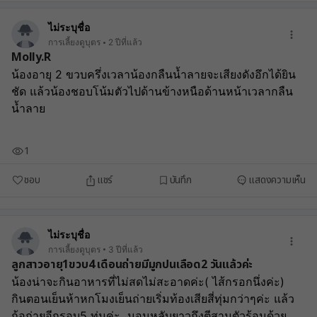
เพศ
รู้สึกไร้ค่า
ไม่ระบุชื่อ
การเลี้ยงดูบุตร
2 ปีที่แล้ว
Molly.R
น้องอายุ 2 ขวบครึ่งเวลาน้องกลืนน้ำลายจะเสียงดังอึกได้ยิน
ชัด แล้วน้องชอบโน้มตัวไปด้านข้างหนือด้านหน้าเวลากลืน
น้ำลาย
1
ชอบ
แชร์
บันทึก
แสดงความเห็น
ไม่ระบุชื่อ
การเลี้ยงดูบุตร
3 ปีที่แล้ว
ลูกสาวอายุ1ขวบ4 เดือนถ่ายมีมูกปนเลือด2 วันแล้วค่ะ
น้องน่าจะกินอาหารที่ไม่สดไม่สะอาดค่ะ( ไส้กรอกนึ่งค่ะ)
กินตอนเย็นห้าหกโมงเย็นถ่ายเริ่มท้องเสียสี่ทุ่มกว่าๆค่ะ แล้ว
ก้อถ่ายอีกรอบ5 ทุ่มค่ะ  นอนหลับยาวถึงตีสามตัวร้อนด้วย