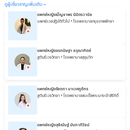
ดูผู้เชี่ยวชาญเพิ่มเติม
แพทย์หญิงเบ็ญจาพร นิมิตรวานิช
แพทย์เวชปฏิบัติทั่วไป
• โรงพยาบาลกรุงเทพพัทยา
แพทย์หญิงอรกนิษฐา อรุณาทิตย์
สูตินรีเวชวิทยา
• โรงพยาบาลสุขุมวิท
แพทย์หญิงรัชตภา นาเวศภูติกร
สูตินรีเวชวิทยา
• โรงพยาบาลสมเด็จพระนางเจ้าสิริกิติ์
แพทย์หญิงสุจิณันฐ์ นันทาภิวัธน์