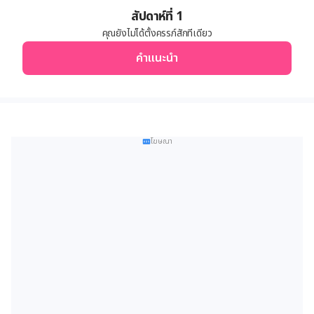
สัปดาห์ที่ 1
คุณ
ยังไม่ได้ตั้งครรภ์
สักทีเดียว
คำแนะนำ
โฆษณา