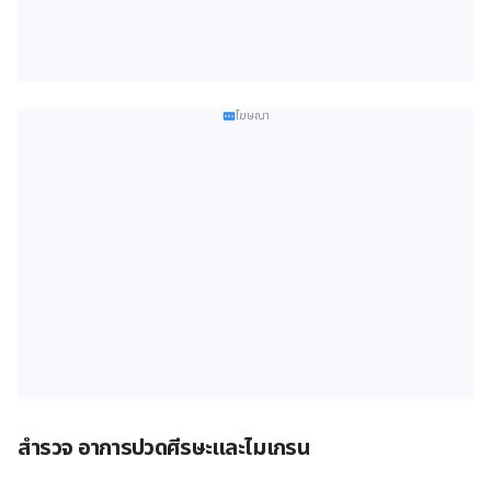
โฆษณา
สำรวจ อาการปวดศีรษะและไมเกรน