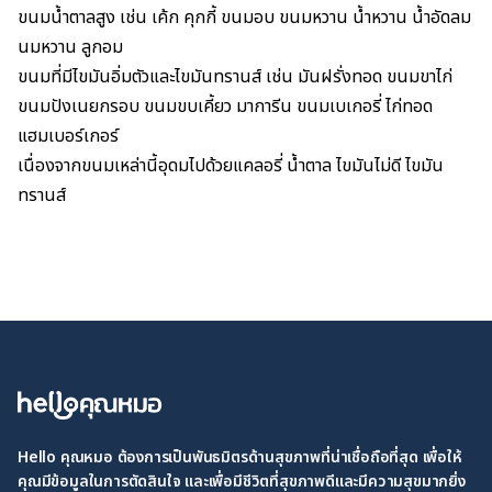
ขนมน้ำตาลสูง เช่น เค้ก คุกกี้ ขนมอบ ขนมหวาน น้ำหวาน น้ำอัดลม
นมหวาน ลูกอม
ขนมที่มีไขมันอิ่มตัวและไขมันทรานส์ เช่น มันฝรั่งทอด ขนมขาไก่
ขนมปังเนยกรอบ ขนมขบเคี้ยว มาการีน ขนมเบเกอรี่ ไก่ทอด
แฮมเบอร์เกอร์
เนื่องจากขนมเหล่านี้อุดมไปด้วยแคลอรี่ น้ำตาล ไขมันไม่ดี
ไขมัน
ทรานส์
Hello คุณหมอ ต้องการเป็นพันธมิตรด้านสุขภาพที่น่าเชื่อถือที่สุด เพื่อให้
คุณมีข้อมูลในการตัดสินใจ และเพื่อมีชีวิตที่สุขภาพดีและมีความสุขมากยิ่ง