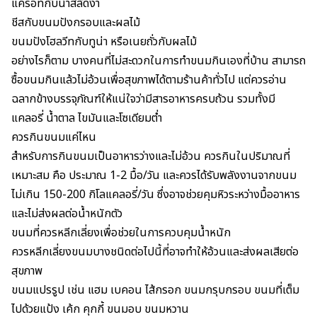
แครอทกับน้ำสลัดงา
ชีสกับขนมปังกรอบและผลไม้
ขนมปังโฮลวีทกับทูน่า หรือเนยถั่วกับผลไม้
อย่างไรก็ตาม บางคนที่ไม่สะดวกในการทำขนมกินเองที่บ้าน สามารถ
ซื้อขนมกินแล้วไม่อ้วนเพื่อสุขภาพได้ตามร้านค้าทั่วไป แต่ควรอ่าน
ฉลากข้างบรรจุภัณฑ์ให้แน่ใจว่ามีสารอาหารครบถ้วน รวมทั้งมี
แคลอรี่ น้ำตาล ไขมันและโซเดียมต่ำ
ควรกินขนมแค่ไหน
สำหรับการกินขนมเป็น
อาหารว่าง
และไม่อ้วน ควรกินในปริมาณที่
เหมาะสม คือ ประมาณ 1-2 มื้อ/วัน และควรได้รับพลังงานจากขนม
ไม่เกิน 150-200 กิโลแคลอรี่/วัน ซึ่งอาจช่วยคุมหิวระหว่างมื้ออาหาร
และไม่ส่งผลต่อ
น้ำหนักตัว
ขนมที่ควรหลีกเลี่ยงเพื่อช่วยในการควบคุมน้ำหนัก
ควรหลีกเลี่ยงขนมบางชนิดต่อไปนี้ที่อาจทำให้อ้วนและส่งผลเสียต่อ
สุขภาพ
ขนมแปรรูป เช่น แฮม เบคอน ไส้กรอก ขนมกรุบกรอบ ขนมที่เต็ม
ไปด้วยแป้ง เค้ก คุกกี้ ขนมอบ ขนมหวาน