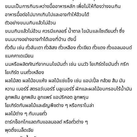
ขนมเป็นการกินระหว่างมื้ออาหารหลัก เพื่อไม่ให้ท้องว่างจนกิน
อาหารมื้อต่อไปมากเกินไปและอาจทำให้อ้วนได้
ตัวอย่างขนมกินแล้วไม่อ้วน
ขนมกินแล้วไม่อ้วน ควรมีแคลอรี่ น้ำตาล ไขมันและโซเดียมต่ำ ซึ่ง
ขนมบางอย่างอาจทำได้เองที่บ้าน ดังนี้
ถั่วต้ม เช่น ถั่วลันเตา ถั่วลิสง ถั่วเหลือง ถั่วเขียว ถั่วแดง ถั่วแอลมอนด์
แมคคาเดเมียน
นมหรือผลิตภัณฑ์จากนมไขมันต่ำ เช่น นมวัว โยเกิร์ตไขมันต่ำ กรีก
โยเกิร์ต นมถั่วเหลือง
ผลไม้สด ผลไม้อบแห้ง ผลไม้แช่แข็ง เช่น แอปเปิ้ล กล้วย ส้ม มัน
หวาน เบอร์รี่ สตรอว์เบอร์รี่ บลูเบอร์รี่ ผักและผลไม้อบกรอบไร้น้ำมัน
ลูกพลัม ลูกพลับ ลูกแพร์ แอปริคอต ลูกพรุน
โยเกิร์ตกับผลไม้และธัญพืชต่าง ๆ หรือกราโนล่า
ผลไม้ต่าง ๆ กับเนยถั่ว
ดาร์กช็อกโกแลตกับแอลมอลด์ หรือถั่วต่าง ๆ
พุดดิ้งเมล็ดเจีย