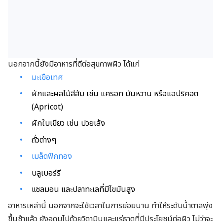
นอกจากนี้ยังมีอาหารที่ดีต่อสุขภาพผิว ได้แก่
มะเขือเทศ
ผักและผลไม้สีส้ม เช่น แครอท มันหวาน หรือแอปริคอต
(Apricot)
ผักใบเขียว เช่น ปวยเล้ง
ถั่วต่างๆ
เมล็ดฟักทอง
บลูเบอร์รี
แซลมอน และปลาทะเลที่มีไขมันสูง
อาหารเหล่านี้ นอกจากจะใช้เวลาในการย่อยนาน ทำให้ระดับน้ำตาลพุ่ง
ขึ้นช้าแล้ว ยังอุดมไปด้วยวิตามินและแร่ธาตุที่มีประโยชน์ต่อผิว ไม่ว่าจะ