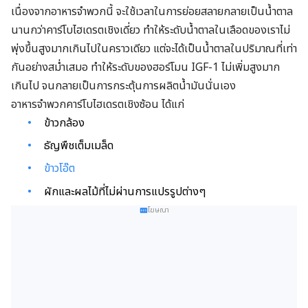
เนื่องจากอาหารจำพวกนี้ จะใช้เวลาในการย่อยสลายกลายเป็นน้ำตาล
นานกว่าคาร์โบไฮเดรตเชิงเดี่ยว ทำให้ระดับน้ำตาลในเลือดของเราไม่
พุ่งขึ้นสูงมากเกินไปในคราวเดียว แต่จะได้เป็นน้ำตาลในปริมาณที่เท่า
กันอย่างสม่ำเสมอ ทำให้ระดับของฮอร์โมน IGF-1 ไม่เพิ่มสูงมาก
เกินไป จนกลายเป็นการกระตุ้นการผลิตน้ำมันนั่นเอง
อาหารจำพวกคาร์โบไฮเดรตเชิงซ้อน ได้แก่
ข้าวกล้อง
ธัญพืชเต็มเมล็ด
ข้าวโอ๊ต
ผักและผลไม้ที่ไม่ผ่านการแปรรูปต่างๆ
โฆษณา