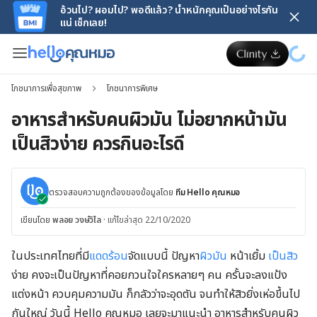
อ้วนไป? ผอมไป? พอดีแล้ว? น้ำหนักคุณเป็นอย่างไรกัน
แน่ เช็กเลย!
โภชนาการเพื่อสุขภาพ
โภชนาการพิเศษ
อาหารสำหรับคนผิวมัน ไม่อยากหน้ามัน
เป็นสิวง่าย ควรกินอะไรดี
ตรวจสอบความถูกต้องของข้อมูลโดย
ทีม Hello คุณหมอ
เขียนโดย
พลอย วงษ์วิไล
·
แก้ไขล่าสุด 22/10/2020
ในประเทศไทยที่มี
แดดร้อน
จัดแบบนี้ ปัญหา
ผิวมัน
หน้าเยิ้ม
เป็นสิว
ง่าย คงจะเป็นปัญหาที่คอยกวนใจใครหลายๆ คน ครั้นจะลงแป้ง
แต่งหน้า ควบคุมความมัน ก็กลัวว่าจะอุดตัน จนทำให้สิวยิ่งเห่อขึ้นไป
กันใหญ่ วันนี้ Hello คุณหมอ เลยจะมาแนะนำ อาหารสำหรับคนผิว