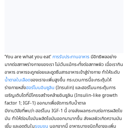
‘You are what you eat’
การรับประทานอาหาร
มีอิทธิพลอย่าง
มากต่อสภาพร่างกายของเรา ไม่เว้นแม้กระทั่งต่อสภาพผิว เมื่อเรากิน
อาหาร อาหารจะถูกย่อยและดูดซึมสารอาหารเข้าสู่ร่างกาย ทำให้ระดับ
น้ำตาลในเลือด
ของเราจะเพิ่มสูงขึ้น กระบวนการนี้จะกระตุ้นให้
ร่างกายหลั่ง
ฮอร์โมน
อินซูลิน
(Insulin) และฮอร์โมนกระตุ้นการ
เจริญเติบโตที่มีโครงสร้างคล้ายอินซูลิน (Insulin-like growth
factor 1; IGF-1) ออกมาเพื่อจัดการกับน้ำตาล
มีงานวิจัยที่พบว่า ฮอร์โมน IGF-1 นี้ อาจส่งผลกระทบต่อการผลิตไข
มัน ทำให้ต่อมไขมันผลิตไขมันออกมามากขึ้น ส่งผลผิวเกิดความมัน
เยิ้ม และอุดตันใน
รูขุมขน
นอกจากนี้ อาหารบางชนิดก็อาจจะเพิ่ม