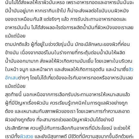
นั้นไม่ได้ส่งผลให้เราผิวมันเหรอ เพราะอาหารทอดและอาหารมันนั้นจะ
มีน้ำมันอยู่มาก หากเรากินเข้าไป ก็น่าจะส่งผลต่อไขมันบนผิวหนัง
ของเราเหมือนกันสิ แต่จริงๆ แล้ว การรับประทานอาหารทอดและ
อาหารมันนั้น ไม่ได้ส่งผลอะไรต่อการผลิตน้ำมันที่ผิวหนังของเราเลย
แม้แต่น้อย
ตามปกติแล้ว ผู้ที่อยู่ในช่วงวัยรุ่นนั้น มักจะมีลักษณะของผิวที่ค่อน
ข้างมัน เนื่องจากฮอร์โมนในร่างกายที่กระตุ้นต่อมน้ำมันให้ผลิต
น้ำมันออกมามาก ส่งผลให้ผิวเกิดความมันเยิ้ม โดยเฉพาะในบริเวณ
ในหน้า จมูก และหน้าผาก และส่งผลให้เกิดการอุดตัน และนำมาซึ่ง
สิว
อักเสบ
ต่างๆ โดยไม่ได้เกี่ยวข้องอะไรกับอาหารทอดหรืออาหารมันเลย
แม้แต่น้อย
สุดท้ายนี้ นอกเหนือจากการเลือกรับประทานอาหารให้เหมาะสมแล้ว
ผู้ที่มีปัญหาเรื่องผิวมัน ควรเรียนรู้เทคนิคในการดูแลผิวอย่างถูก
ต้อง และเหมาะสมกับสภาพผิวของเรา โดยเฉพาะการทำความสะอาด
ผิวอย่างถูกต้อง ที่จะสามารถช่วยลดปัญหาผิวมันได้อย่างมี
ประสิทธิภาพ ควบคู่ไปกับการเลือกกินอาหารที่มีประโยชน์ จะช่วยให้
เรามีทั้ง
ผิวสวย
และยังมีสุขภาพดี มีชีวิตที่มีความสุขมากขึ้นอีกด้วยค่ะ