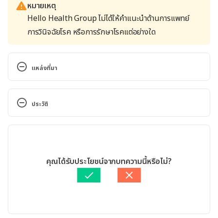
หมายเหตุ
Hello Health Group ไม่ได้ให้คำแนะนำด้านการแพทย์
การวินิจฉัยโรค หรือการรักษาโรคแต่อย่างใด
แหล่งที่มา
Can dietary changes help acne? 
https://www.medicalnewstoday.com/articles/32263
ประวัติ
9
เวอร์ชันปัจจุบัน
Does Eating Greasy, Fried Food Cause Acne? 
https://www.verywellhealth.com/does-fried-food-
22/10/2020
cause-acne-15685
เขียนโดย 
พลอย วงษ์วิไล
คุณได้รับประโยชน์จากบทความนี้หรือไม่?
ตรวจสอบความถูกต้องของข้อมูลโดย
ทีม Hello คุณหมอ
The 12 Best Foods for Healthy Skin 
อัปเดตโดย: 
Pattarapong Khuaphu
https://www.healthline.com/nutrition/12-foods-
for-healthy-skin