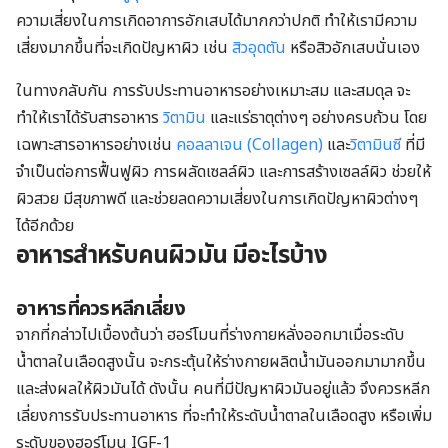
ความเสี่ยงในการเกิดอาการอักเสบได้มากกว่าปกติ ทำให้เรามีความ
เสี่ยงมากขึ้นที่จะเกิดปัญหาผิว เช่น
สิวอุดตัน
หรือสิวอักเสบนั่นเอง
ในทางกลับกัน การรับประทานอาหารอย่างเหมาะสม และสมดุล จะ
ทำให้เราได้รับสารอาหาร
วิตามิน
และแร่ธาตุต่างๆ อย่างครบถ้วน โดย
เฉพาะสารอาหารอย่างเช่น
คอลลาเจน (Collagen)
และ
วิตามินซี
ที่มี
จำเป็นต่อการฟื้นฟูผิว การผลัดเซลล์ผิว และการสร้างเซลล์ผิว ช่วยให้
ผิวสวย มีสุขภาพดี และช่วยลดความเสี่ยงในการเกิดปัญหาผิวต่างๆ
ได้อีกด้วย
อาหารสำหรับคนผิวมัน มีอะไรบ้าง
อาหารที่ควรหลีกเลี่ยง
จากที่กล่าวไปเบื้องต้นว่า ฮอร์โมนที่ร่างกายหลั่งออกมาเมื่อระดับ
น้ำตาลในเลือดสูงนั้น จะกระตุ้นให้ร่างกายผลิตน้ำมันออกมามากขึ้น
และส่งผลให้ผิวมันได้ ดังนั้น คนที่มีปัญหาผิวมันอยู่แล้ว จึงควรหลีก
เลี่ยงการรับประทานอาหาร ที่จะทำให้ระดับน้ำตาลในเลือดสูง หรือเพิ่ม
ระดับของฮอร์โมน IGF-1