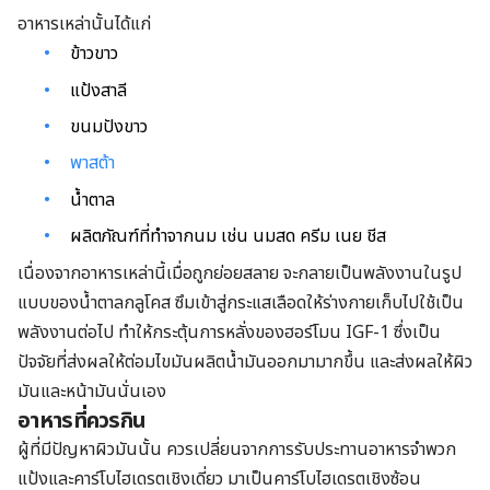
อาหารเหล่านั้นได้แก่
ข้าวขาว
แป้งสาลี
ขนมปังขาว
พาสต้า
น้ำตาล
ผลิตภัณฑ์ที่ทำจากนม เช่น นมสด ครีม เนย ชีส
เนื่องจากอาหารเหล่านี้เมื่อถูกย่อยสลาย จะกลายเป็นพลังงานในรูป
แบบของน้ำตาลกลูโคส ซึมเข้าสู่กระแสเลือดให้ร่างกายเก็บไปใช้เป็น
พลังงานต่อไป ทำให้กระตุ้นการหลั่งของฮอร์โมน IGF-1 ซึ่งเป็น
ปัจจัยที่ส่งผลให้ต่อมไขมันผลิตน้ำมันออกมามากขึ้น และส่งผลให้ผิว
มันและหน้ามันนั่นเอง
อาหารที่ควรกิน
ผู้ที่มีปัญหาผิวมันนั้น ควรเปลี่ยนจากการรับประทานอาหารจำพวก
แป้งและคาร์โบไฮเดรตเชิงเดี่ยว มาเป็นคาร์โบไฮเดรตเชิงซ้อน