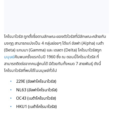
โคโรนาไวรัส ถูกตั้งชื่อตามลักษณะของตัวไวรัสที่มีลักษณะคล้ายกับ
มงกุฎ สามารถแบ่งเป็น 4 กลุ่มย่อยๆ ได้แก่ อัลฟา (Alpha) เบต้า
(Beta) แกมมา (Gamma) และ เดลตา (Delta) โคโรนาไวรัสถูก
มนุษย์
ค้นพบครั้งแรกในปี 1960 ซึ่ง ณ ตอนนี้โคโรนาไวรัส ที่
สามารถติดต่อจากคนสู่คนได้ มีด้วยกันทั้งหมด 7 สายพันธุ์ ดังนี้
โคโรนาไวรัสที่พบได้ในมนุษย์ทั่วไป
229E (อัลฟาโคโรนาไวรัส)
NL63 (อัลฟาโคโรนาไวรัส)
OC43 (เบต้าโคโรนาไวรัส)
HKU1 (เบต้าโคโรนาไวรัส)