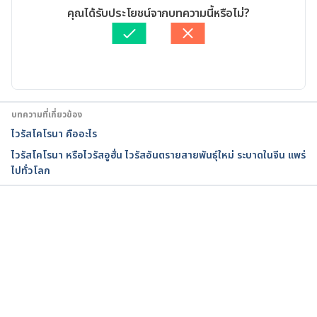
1.php. Accessed January 29, 2020
เขียนโดย 
สิฏฐิณิศา รัชตวโรทัย
คุณได้รับประโยชน์จากบทความนี้หรือไม่?
ตรวจสอบความถูกต้องของข้อมูลโดย
ทีม Hello คุณหมอ
Novel Coronavirus (2019-nCoV) advice for the 
อัปเดตโดย: 
Pattarapong Khuaphu
public. 
https://www.who.int/emergencies/diseases/novel-
coronavirus-2019/advice-for-public. Accessed 
January 29, 2020
บทความที่เกี่ยวข้อง
ไวรัสโคโรนา คืออะไร
What is Coronavirus? Symptoms, Treatments and 
ไวรัสโคโรนา หรือไวรัสอูฮั่น ไวรัสอันตรายสายพันธุ์ใหม่ ระบาดในจีน แพร่
Types. https://www.jagranjosh.com/general-
ไปทั่วโลก
knowledge/what-is-coronavirus-1579245722-1. 
Accessed January 29, 2020
กำลังโหลด...