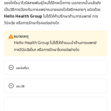
ของโคโรนาไวรัสสายพันธุ์ใหม่ได้อีกหนึ่งทาง นอกจากนั้นแล้วยัง
เป็นวิธีการป้องกันการแพร่กระจายของไวรัสอีกหลายๆ ชนิดด้วย
Hello Health Group
ไ
ม่ได้ให้คำปรึกษาด้านการแพทย์ การ
วินิจฉัย หรือการรักษาโรคแต่อย่างใด
หมายเหตุ
Hello Health Group ไม่ได้ให้คำแนะนำด้านการแพทย์
การวินิจฉัยโรค หรือการรักษาโรคแต่อย่างใด
แหล่งที่มา
Human Coronavirus Types. 
https://www.cdc.gov/coronavirus/types.html. 
ประวัติ
Accessed January 29, 2020
เวอร์ชันปัจจุบัน
What’s to know about coronaviruses?. 
https://www.medicalnewstoday.com/articles/25652
11/05/2020