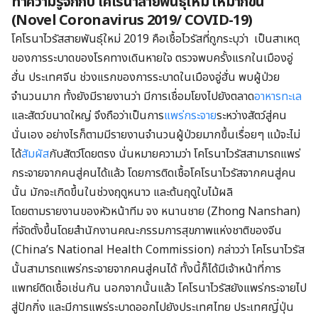
ทำความรู้จักกับ โคโรนาสายพันธุ์ใหม่ ให้มากขึ้น
(
Novel Coronavirus 2019/ COVID-19)
โคโรนาไวรัสสายพันธุ์ใหม่ 2019 คือเชื้อไวรัสที่ถูกระบุว่า เป็นสาเหตุ
ของการระบาดของโรคทางเดินหายใจ ตรวจพบครั้งแรกในเมืองอู่
ฮั่น ประเทศจีน ช่วงแรกของการระบาดในเมืองอู่ฮั่น พบผู้ป่วย
จำนวนมาก ทั้งยังมีรายงานว่า มีการเชื่อมโยงไปยังตลาด
อาหาร
ทะเล
และสัตว์ขนาดใหญ่ จึงถือว่าเป็นการ
แพร่กระจาย
ระหว่างสัตว์สู่คน
นั่นเอง อย่างไรก็ตามมีรายงานจำนวนผู้ป่วยมากขึ้นเรื่อยๆ แม้จะไม่
ได้
สัมผัส
กับสัตว์โดยตรง นั่นหมายความว่า โคโรนาไวรัสสามารถแพร่
กระจายจากคนสู่คนได้แล้ว โดยการติดเชื้อโคโรนาไวรัสจากคนสู่คน
นั้น มักจะเกิดขึ้นในช่วงฤดูหนาว และต้นฤดูใบไม้ผลิ
โดยตามรายงานของหัวหน้าทีม จง หนานชาย (Zhong Nanshan)
ที่จัดตั้งขึ้นโดยสำนักงานคณะกรรมการสุขภาพแห่งชาติของจีน
(China’s National Health Commission) กล่าวว่า โคโรนาไวรัส
นั้นสามารถแพร่กระจายจากคนสู่คนได้ ทั้งนี้ก็ได้มีเจ้าหน้าที่การ
แพทย์ติดเชื้อเช่นกัน นอกจากนั้นแล้ว โคโรนาไวรัสยังแพร่กระจายไป
สู่ปักกิ่ง และมีการแพร่ระบาดออกไปยังประเทศไทย ประเทศญี่ปุ่น