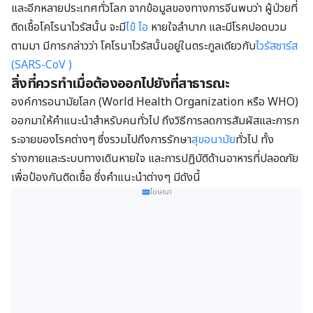
และอีกหลายประเทศทั่วโลก จากข้อมูลของทางการจีนพบว่า ผู้ป่วยที่
ติดเชื้อโคโรนาไวรัสนั้น จะมี
ไข้
ไอ
หายใจลำบาก และมีโรคปอดบวม
ตามมา มีการกล่าวว่า โคโรนาไวรัสนั้นอยู่ในตระกูลเดียวกับ
ไวรัสซาร์ส
(SARS-CoV )
สิ่งที่ควรทำเมื่อต้องออกไปยังที่สาธารณะ
องค์การอนามัยโลก (World Health Organization หรือ WHO)
ออกมาให้คำแนะนำสำหรับคนทั่วไป ถึงวิธีการลดการสัมผัสและการก
ระจายของโรคต่างๆ ซึ่งรวมไปถึงการรักษา
สุขอนามัย
ทั่วไป ทั้ง
ร่างกายและระบบทางเดินหายใจ และการปฏิบัติด้านอาหารที่ปลอดภัย
เพื่อป้องกันติดเชื้อ ซึ่งคำแนะนำต่างๆ มีดังนี้
โฆษณา