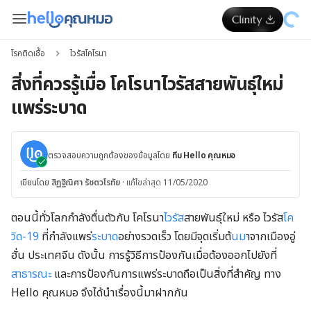
โรคติดเชื้อ
ไวรัสโคโรนา
สิ่งที่ควรรู้เมื่อ โคโรนาไวรัสสายพันธุ์ใหม่
แพร่ระบาด
ตรวจสอบความถูกต้องของข้อมูลโดย
ทีม Hello คุณหมอ
เขียนโดย
สิฏฐิณิศา รัชตวโรทัย
·
แก้ไขล่าสุด 11/05/2020
ตอนนี้ทั่วโลกกำลังตื่นตัวกับ โคโรนา
ไวรัส
สายพันธุ์ใหม่ หรือ ไวรัส
โค
วิด-19
ที่กำลังแพร่
ระบาด
อย่างรวดเร็ว โดยมีจุดเริ่มต้
นม
าจากเมืองอู่
ฮั่น ประเทศจีน ดังนั้น การรู้วิธีการป้องกันเมื่อต้องออกไปยังที่
สาธารณะ
และการป้องกันการแพร่ระบาดถือเป็นสิ่งที่สำคัญ ทาง
Hello คุณหมอ จึงได้นำเรื่องนี้มาฝากกัน