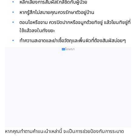
หลีกเลี่ยงการสัมผัสใกล้ชิดกับผู้ป่วย
หากรู้สึกไม่สบายคุณควรรักษาตัวอยู่บ้าน
ตอนไอหรือจาม ควรปิดปากหรือจมูกด้วยทิชชู่ แล้วโยนทิชชู่ที่
ใช้แล้วลงในถังขยะ
ทำความสะอาดและฆ่าเชื้อวัตถุและพื้นผิวที่ต้องสัมผัสบ่อยๆ
โฆษณา
หากคุณทำตามคำแนะนำเหล่านี้ จะเป็นการช่วยป้องกันการระบาด