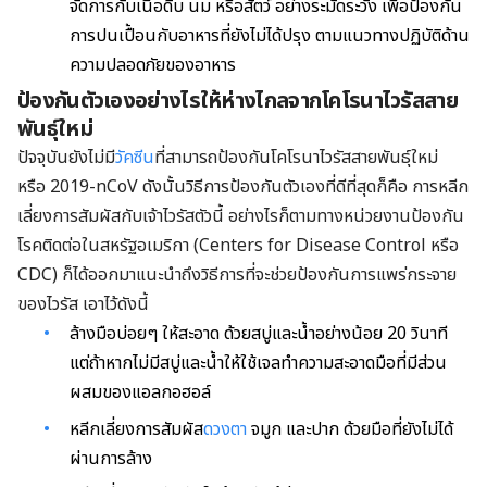
จัดการกับเนื้อดิบ นม หรือสัตว์ อย่างระมัดระวัง เพื่อป้องกัน
การปนเปื้อนกับอาหารที่ยังไม่ได้ปรุง ตามแนวทางปฏิบัติด้าน
ความปลอดภัยของอาหาร
ป้องกันตัวเองอย่างไรให้ห่างไกลจากโคโรนาไวรัสสาย
พันธุ์ใหม่
ปัจจุบันยังไม่มี
วัคซีน
ที่สามารถป้องกันโคโรนาไวรัสสายพันธุ์ใหม่
หรือ 2019-nCoV ดังนั้นวิธีการป้องกันตัวเองที่ดีที่สุดก็คือ การหลีก
เลี่ยงการสัมผัสกับเจ้าไวรัสตัวนี้ อย่างไรก็ตามทางหน่วยงานป้องกัน
โรคติดต่อในสหรัฐอเมริกา (Centers for Disease Control หรือ
CDC) ก็ได้ออกมาแนะนำถึงวิธีการที่จะช่วยป้องกันการแพร่กระจาย
ของไวรัส เอาไว้ดังนี้
ล้างมือบ่อยๆ ให้สะอาด ด้วยสบู่และน้ำอย่างน้อย 20 วินาที
แต่ถ้าหากไม่มีสบู่และน้ำให้ใช้เจลทำความสะอาดมือที่มีส่วน
ผสมของแอลกอฮอล์
หลีกเลี่ยงการสัมผัส
ดวงตา
จมูก และปาก ด้วยมือที่ยังไม่ได้
ผ่านการล้าง