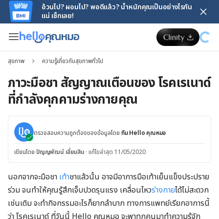
อ้วนไป? ผอมไป? พอดีแล้ว? น้ำหนักคุณเป็นอย่างไรกัน
แน่ เช็กเลย!
สุขภาพ
ความรู้เกี่ยวกับสุขภาพทั่วไป
ภาวะมือชา สัญญาณเตือนของ โรคเรเนาด์
ที่กำลังคุกคามร่างกายคุณ
ตรวจสอบความถูกต้องของข้อมูลโดย
ทีม Hello คุณหมอ
เขียนโดย
ปัญญพัฒน์ เอี่ยมสิน
·
แก้ไขล่าสุด 11/05/2020
นอกจากจะมือชา
เท้า
ชาแล้วนั้น อาจมีอาการมือเท้าเย็นแข็งประปราย
ร่วม จนทำให้คุณรู้สึกเจ็บปวดรุนแรง เคลื่อนไหว
ร่างกาย
ได้ไม่สะดวก
เช่นเดิม จะทำกิจกรรมอะไรก็ยากลำบาก ทางการแพทย์เรียกอาการนี้
ว่า โรคเรเนาด์ ที่วันนี้ Hello คุณหมอ จะพาทุกคนมาทำความรู้จัก