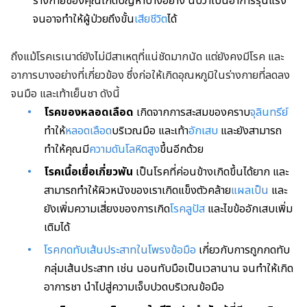
ร่างกายของคุณเกิดปัญหาบางอย่าง นับว่าเป็นอาการรุนแรง
จนอาจทำให้ผู้ป่วยถึงขั้น
เสียชีวิต
ได้
ถึงแม้โรคเรเนาด์ยังไม่มีสาเหตุที่แน่ชัดมากนัด แต่ยังคงมีโรค และ
อาการบางอย่างที่เกี่ยวข้อง ซึ่งก่อให้เกิดอุณหภูมิในร่างกายที่ลดลง
จนมือ และเท้าเย็นชา ดังนี้
โรคของหลอดเลือด
เกิดจากการสะสมของคราบ
จุลินทรีย์
ทำให้
หลอดเลือด
บริเวณมือ และเท้า
อักเสบ
และยังสามารถ
ทำให้คุณมี
ความดันโลหิตสูง
ขึ้นอีกด้วย
โรคเนื้อเยื่อเกี่ยวพัน
เป็นโรคที่ค่อนข้างเกิดขึ้นได้ยาก และ
สามารถทำให้ผิวหนังของเราเกิดแข็งตัวคล้าย
แผลเป็น
และ
ยังเพิ่มความเสี่ยงของการเกิด
โรคลูปัส
และไขข้ออักเสบเพิ่ม
เติมได้
โรคกดทับเส้นประสาทในโพรงข้อมือ
เกี่ยวกับการถูกกดทับ
กลุ่มเส้นประสาท เช่น นอนทับมือเป็นเวลานาน จนทำให้เกิด
อาการชา นำไปสู่ความเจ็บปวดบริเวณข้อมือ