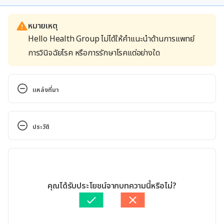
หมายเหตุ
Hello Health Group ไม่ได้ให้คำแนะนำด้านการแพทย์
การวินิจฉัยโรค หรือการรักษาโรคแต่อย่างใด
แหล่งที่มา
What you need to know about Raynaud’s disease 
https://www.medicalnewstoday.com/articles/17671
ประวัติ
3#treatment Accessed March 02, 2020
เวอร์ชันปัจจุบัน
Raynaud’s Disease and Raynaud’s Syndrome 
https://www.webmd.com/arthritis/raynauds-
11/05/2020
phenomenon#1 Accessed March 02, 2020
เขียนโดย 
ปัญญพัฒน์ เอี่ยมสิน
คุณได้รับประโยชน์จากบทความนี้หรือไม่?
ตรวจสอบความถูกต้องของข้อมูลโดย
ทีม Hello คุณหมอ
Raynaud’s Disease 
อัปเดตโดย: 
Nattrakamol Chotevichean
https://www.mayoclinic.org/diseases-