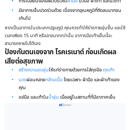
การเปลี่ยนของสีผิวบริเวณ
ฝ่ามือ
นิ้วมือ ฝ่าเท้า และนิ้วเท้า
มีอาการเจ็บปวดร่วมด้วย เนื่องจากอุณหภูมิที่ติดลบมากจน
เกินไป
หากเป็นอาการในประเภทปฐมภูมิ คุณควรทำให้ร่างกายอุ่นขึ้น และใช้
เวลาเพียง 15 นาที หรืออาจมากกว่านั้น อาการมือเท้าเย็นนี้จะ
สามารถหายไปได้เอง
ป้องกันตนเองจาก โรคเรเนาด์ ก่อนเกิดผล
เสียต่อสุขภาพ
สร้างความอบอุ่น
ให้แก่ร่างกายด้วยการใส่ถุงมือ
ถุงเท้า
นวด
ผ่อนคลาย
กล้ามเนื้อ
โดยเฉพาะ ฝ่ามือ และฝ่าเท้าของ
คุณ
แช่มือ และเท้าใน
น้ำอุ่น
เมื่ออยู่ในสถานที่ที่มีอากาศเย็น
โฆษณา