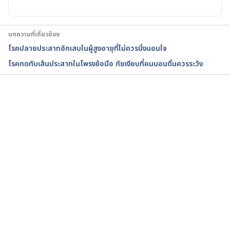
conditions/raynauds-disease/symptoms-
causes/syc-20363571 Accessed March 02, 2020
บทความที่เกี่ยวข้อง
Everything You Need to Know About Raynaud’s 
โรคปลายประสาทอักเสบในผู้สูงอายุที่ไม่ควรนิ่งนอนใจ
Phenomenon 
โรคกดทับเส้นประสาทในโพรงข้อมือ ภัยเงียบที่คนนอนดิ้นควรระวัง
https://www.healthline.com/health/raynauds-
phenomenon#additional-symptoms Accessed 
March 02, 2020
กำลังโหลด...