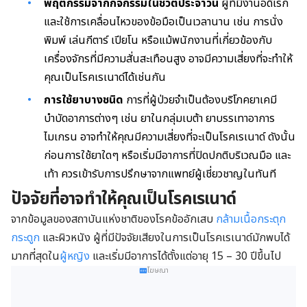
พฤติกรรมจากกิจกรรมในชีวิตประจำวัน
ผู้ที่มีงานอดิเรก
และใช้การเคลื่อนไหวของข้อมือเป็นเวลานาน เช่น การนั่ง
พิมพ์ เล่นกีตาร์ เปียโน หรือแม้พนักงานที่เกี่ยวข้องกับ
เครื่องจักรที่มีความสั่นสะเทือนสูง อาจมีความเสี่ยงที่จะทำให้
คุณเป็นโรคเรเนาด์ได้เช่นกัน
การใช้ยาบางชนิด
การที่ผู้ป่วยจำเป็นต้องบริโภคยาเคมี
บำบัดอาการต่างๆ เช่น ยาในกลุ่มเบต้า ยาบรรเทาอาการ
ไมเกรน อาจทำให้คุณมีความเสี่ยงที่จะเป็นโรคเรเนาด์ ดังนั้น
ก่อนการใช้ยาใดๆ หรือเริ่มมีอาการที่ปิดปกติบริเวณมือ และ
เท้า ควรเข้ารับการปรึกษาจากแพทย์ผู้เชี่ยวชาญในทันที
ปัจจัยที่อาจทำให้คุณเป็นโรคเรเนาด์
จากข้อมูลของสถาบันแห่งชาติของโรคข้ออักเสบ
กล้ามเนื้อกระตุก
กระดูก
และผิวหนัง ผู้ที่มีปัจจัยเสียงในการเป็นโรคเรเนาด์มักพบได้
มากที่สุดใน
ผู้หญิง
และเริ่มมีอาการได้ตั้งแต่อายุ 15 – 30 ปีขึ้นไป
โฆษณา