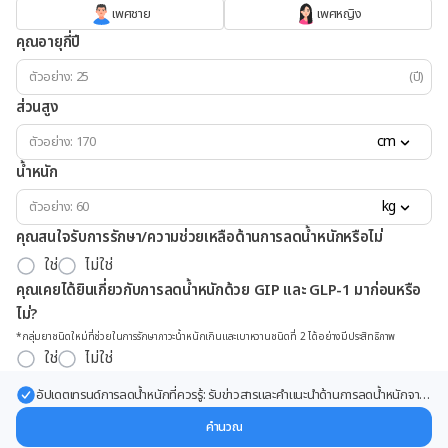
เพศชาย
เพศหญิง
คุณอายุกี่ปี
(ปี)
ส่วนสูง
cm
น้ำหนัก
kg
คุณสนใจรับการรักษา/ความช่วยเหลือด้านการลดน้ำหนักหรือไม่
ใช่
ไม่ใช่
คุณเคยได้ยินเกี่ยวกับการลดน้ำหนักด้วย GIP และ GLP-1 มาก่อนหรือ
ไม่?
*กลุ่มยาชนิดใหม่ที่ช่วยในการรักษาภาวะน้ำหนักเกินและเบาหวานชนิดที่ 2 ได้อย่างมีประสิทธิภาพ
ใช่
ไม่ใช่
อัปเดตเทรนด์การลดน้ำหนักที่ควรรู้: รับข่าวสารและคำแนะนำด้านการลดน้ำหนักจาก
ผู้เชี่ยวชาญ ส่งตรงถึงอีเมลของคุณ
คำนวณ