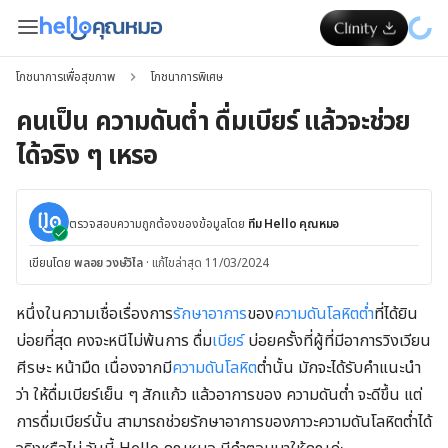
โภชนาการเพื่อสุขภาพ
โภชนาการพิเศษ
คนเป็น ความดันต่ำ ดื่มเบียร์ แล้วจะช่วย
ได้จริง ๆ เหรอ
ตรวจสอบความถูกต้องของข้อมูลโดย
ทีม Hello คุณหมอ
เขียนโดย
พลอย วงษ์วิไล
·
แก้ไขล่าสุด 11/03/2024
หนึ่งในความเชื่อเรื่องการ
รักษา
อาการ
ของ
ความดันโลหิตต่ำ
ที่ได้ยิน
บ่อยที่สุด คงจะหนีไม่พ้นการ ดื่ม
เบียร์
บ่อยครั้งที่ผู้ที่มีอาการวิงเวียน
ศีรษะ หน้ามืด เนื่องจากมี
ความดันโลหิต
ต่ำนั้น มักจะได้รับคำแนะนำ
ว่า ให้ดื่มเบียร์เย็น ๆ สักแก้ว แล้วอาการของ ความดันต่ำ จะดีขึ้น แต่
การดื่มเบียร์นั้น สามารถช่วยรักษาอาการของภาวะความดันโลหิตต่ำได้