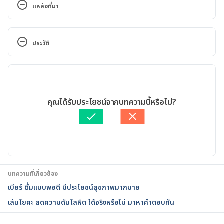
แหล่งที่มา
Both Beer, Red Wine Raise Blood Pressure 
https://www.webmd.com/hypertension-high-
ประวัติ
blood-pressure/news/20050418/both-beer-red-
wine-raise-blood-pressure#1
เวอร์ชันปัจจุบัน
Alcohol: Does it affect blood pressure? 
11/03/2024
https://www.mayoclinic.org/diseases-
เขียนโดย 
พลอย วงษ์วิไล
คุณได้รับประโยชน์จากบทความนี้หรือไม่?
conditions/high-blood-pressure/expert-
ตรวจสอบความถูกต้องของข้อมูลโดย
ทีม Hello คุณหมอ
answers/blood-pressure/faq-20058254
อัปเดตโดย: 
พลอย วงษ์วิไล
Drinking Wine Or Beer Has Same Result: Higher 
Blood Pressure 
https://www.sciencedaily.com/releases/2005/04/05
บทความที่เกี่ยวข้อง
0419105236.htm
เบียร์ ดื่มแบบพอดี มีประโยชน์สุขภาพมากมาย
เล่นโยคะ ลดความดันโลหิต ได้จริงหรือไม่ มาหาคำตอบกัน
Understanding Low Blood Pressure — Diagnosis 
and Treatment 