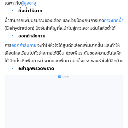
เฉพาะกับ
ผู้สูงอายุ
ดื่มน้ำให้มาก
น้ำสามารถเพิ่มปริมาณของเลือด และช่วยป้องกันการเกิด
ภาวะขาดน้ำ
(Dehydration) ปัจจัยสำคัญที่จะนำไปสู่ภาวะความดันโลหิตต่ำได้
ออกกำลังกาย
การ
ออกกำลังกาย
จะทำให้หัวใจได้สูบฉีดเลือดเพิ่มมากขึ้น และทำให้
เลือดไหลเวียนไปทั่วร่างกายได้ดีขึ้น ช่วยเพิ่มระดับของความดันโลหิต
ได้ อีกทั้งยังเพิ่มการทำงานและเพิ่มความแข็งแรงของหัวใจได้อีกด้วย
อย่าลุกพรวดพราด
โฆษณา