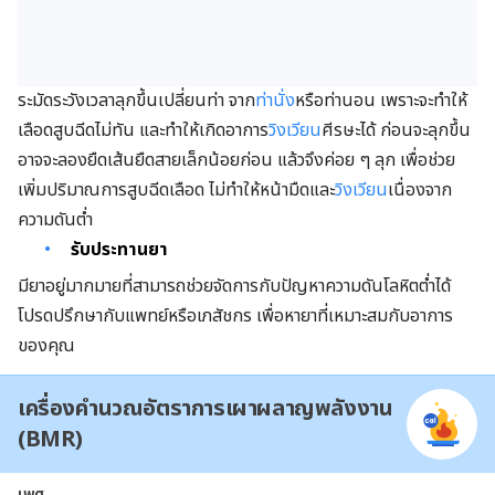
ระมัดระวังเวลาลุกขึ้นเปลี่ยนท่า จาก
ท่านั่ง
หรือท่านอน เพราะจะทำให้
เลือดสูบฉีดไม่ทัน และทำให้เกิดอาการ
วิงเวียน
ศีรษะได้ ก่อนจะลุกขึ้น
อาจจะลองยืดเส้นยืดสายเล็กน้อยก่อน แล้วจึงค่อย ๆ ลุก เพื่อช่วย
เพิ่มปริมาณการสูบฉีดเลือด ไม่ทำให้หน้ามืดและ
วิงเวียน
เนื่องจาก
ความดันต่ำ
รับประทานยา
มียาอยู่มากมายที่สามารถช่วยจัดการกับปัญหาความดันโลหิตต่ำได้
โปรดปรึกษากับแพทย์หรือเภสัชกร เพื่อหายาที่เหมาะสมกับอาการ
ของคุณ
เครื่องคำนวณอัตราการเผาผลาญพลังงาน
(BMR)