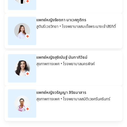
แพทย์หญิงรัชตภา นาเวศภูติกร
สูตินรีเวชวิทยา
• โรงพยาบาลสมเด็จพระนางเจ้าสิริกิติ์
แพทย์หญิงสุจิณันฐ์ นันทาภิวัธน์
สุขภาพทางเพศ
• โรงพยาบาลนครพิงค์
แพทย์หญิงวรัญญา สิริธนาสาร
สุขภาพทางเพศ
• โรงพยาบาลสมิติเวชศรีนครินทร์