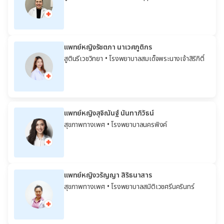
แพทย์หญิงรัชตภา นาเวศภูติกร
สูตินรีเวชวิทยา
• โรงพยาบาลสมเด็จพระนางเจ้าสิริกิติ์
แพทย์หญิงสุจิณันฐ์ นันทาภิวัธน์
สุขภาพทางเพศ
• โรงพยาบาลนครพิงค์
แพทย์หญิงวรัญญา สิริธนาสาร
สุขภาพทางเพศ
• โรงพยาบาลสมิติเวชศรีนครินทร์