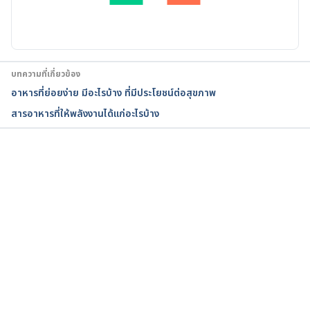
2022.
รัศมี
อัปเดตโดย: 
พลอย วงษ์วิไล
Dietary Protein and Muscle Mass: Translating 
Science to Application and Health Benefit. 
https://www.ncbi.nlm.nih.gov/pmc/articles/PMC65
บทความที่เกี่ยวข้อง
66799/.Accessed August 23, 2022.
อาหารที่ย่อยง่าย มีอะไรบ้าง ที่มีประโยชน์ต่อสุขภาพ
สารอาหารที่ให้พลังงานได้แก่อะไรบ้าง
Dietary protein – its role in satiety, energetics, 
weight loss and health. 
https://pubmed.ncbi.nlm.nih.gov/23107521/.Access
ed August 23, 2022.
กำลังโหลด...
The role of protein in weight loss and 
maintenance. 
https://pubmed.ncbi.nlm.nih.gov/25926512/.Access
ed August 23, 2022.