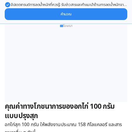
อัปเดตเทรนด์การลดน้ำหนักที่ควรรู้: รับข่าวสารและคำแนะนำด้านการลดน้ำหนักจาก
ผู้เชี่ยวชาญ ส่งตรงถึงอีเมลของคุณ
คำนวณ
โฆษณา
คุณค่า
ทาง
โภชนาการของอกไก่ 100 กรัม
แบบปรุงสุก
อกไก่สุก 100 กรัม ให้พลังงานประมาณ 158 กิโลแคลอรี และสาร