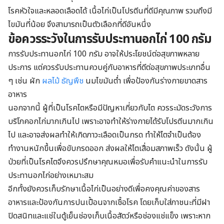
โรคหัวใจและหลอดเลือดได้ เนื้อไก่เป็นโปรตีนที่ดีมีคุณภาพ รวมถึงมี
ไขมันที่น้อย จึงสามารถเป็นตัวเลือกที่ดีอันหนึ่ง
ข้อควรระวัง
ใน
การรับประทานอกไก่ 100 กรัม
การรับประทานอกไก่ 100 กรัม อาจให้ประโยชน์ต่อสุขภาพหลาย
ประการ แต่ควรรับประทานควบคู่กับอาหารที่ดีต่อสุขภาพประเภทอื่น
ๆ เช่น ผัก
ผลไม้
ธัญพืช
นมไขมันต่ำ เพื่อป้องกันร่างกายขาดสาร
อาหาร
นอกจากนี้ ผู้ที่เป็นโรคไตหรือมีปัญหาเกี่ยวกับไต ควรระมัดระวังการ
บริโภคอกไก่มากเกินไป เพราะอาจทำให้ร่างกายได้รับโปรตีนมากเกิน
ไป และอาจส่งผลทำให้เกิดภาวะเลือดเป็นกรด ทำให้ไตจำเป็นต้อง
ทำงานหนักขึ้นเพื่อขับกรดออก ส่งผลให้ไตเสื่อมสภาพเร็ว ดังนั้น ผู้
ป่วยที่เป็นโรคไตจึงควรปรึกษาคุณหมอเพื่อรับคำแนะนำในการรับ
ประทานอกไก่อย่างเหมาะสม
อีกทั้งยังควรเก็บรักษาเนื้อไก่เป็นอย่างดีเพื่อคงคุณค่าของสาร
อาหารและป้องกันการปนเปื้อนจากเชื้อโรค โดยเก็บใส่ภาชนะที่มีฝา
ปิดสนิทและแช่ในตู้เย็นช่องเก็บเนื้อสัตว์หรือช่องแช่แข็ง เพราะหาก