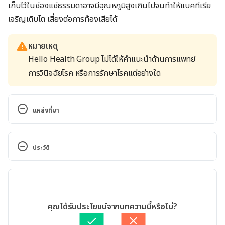
เก็บไว้ในช่องแช่ธรรมดาอาจมีอุณหภูมิสูงเกินไปจนทำให้แบคทีเรีย
เจริญเติบโต เสี่ยงต่อการท้องเสียได้
หมายเหตุ
Hello Health Group ไม่ได้ให้คำแนะนำด้านการแพทย์
การวินิจฉัยโรค หรือการรักษาโรคแต่อย่างใด
แหล่งที่มา
Health Benefits of Chicken. 
https://www.webmd.com/diet/health-benefits-
ประวัติ
chicken.Accessed August 23, 2022.
เวอร์ชันปัจจุบัน
Chicken, broiler or fryers, breast, skinless, 
boneless, meat only, cooked, braised. 
13/03/2025
https://fdc.nal.usda.gov/fdc-app.html#/food-
เขียนโดย 
ปัญญพัฒน์ เอี่ยมสิน
คุณได้รับประโยชน์จากบทความนี้หรือไม่?
details/331960/nutrients.Accessed August 23, 
ตรวจสอบข้อมูลทางการแพทย์โดย
นายแพทย์ภควัต ตั้งจาตุรนต์