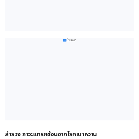
โฆษณา
สำรวจ ภาวะแทรกซ้อนจากโรคเบาหวาน