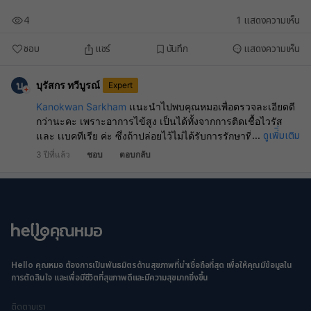
4
1
แสดงความเห็น
ชอบ
แชร์
บันทึก
แสดงความเห็น
บ
บุรัสกร ทวีบูรณ์
Expert
Kanokwan Sarkham
เเนะนำไปพบคุณหมอเพื่อตรวจละเอียดดี
กว่านะคะ เพราะอาการไข้สูง เป็นได้ทั้งจากการติดเชื้อไวรัส
ดูเพิ่ิ่มเติม
...
เเละ เเบคทีเรีย ค่ะ ซึ่งถ้าปล่อยไว้ไม่ได้รับการรักษาที่ถูกต้อง อาจ
เป็นอันตรายได้ค่ะ
3 ปีที่แล้ว
ชอบ
ตอบกลับ
Hello คุณหมอ ต้องการเป็นพันธมิตรด้านสุขภาพที่น่าเชื่อถือที่สุด เพื่อให้คุณมีข้อมูลใน
การตัดสินใจ และเพื่อมีชีวิตที่สุขภาพดีและมีความสุขมากยิ่งขึ้น
ติดตามเรา