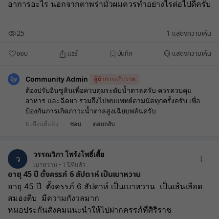
อาการอะไร นอกจากตาพร่ามัวผมควรทำอย่างไรต่อไปดีครับ
25
1
แสดงความเห็น
ชอบ
แชร์
บันทึก
แสดงความเห็น
Community Admin
ผู้นำการอภิปราย
ต้องปรับอินซูลินเพื่อควบคุมระดับน้ำตาลครับ ควรควบคุม
อาหาร และฉีดยา รวมถึงไปพบแพทย์ตามนัดทุกครั้งครับ เพื่อ
ป้องกันการเกิดภาวะน้ำตาลสูงเฉียบพลันครับ
8 เดือนที่แล้ว
ชอบ
ตอบกลับ
วรรณวิภา โพร้งโพธิ์เตี้ย
ว
เบาหวาน
1 ปีที่แล้ว
อายุ 45 ปี ตั้งครรภ์ 6 สัปดาห์ เป็นเบาหวาน
อายุ 45 ปี  ตั้งครรภ์ 6 สัปดาห์ เป็นเบาหวาน  เป็นเส้นเลือด
สมองตีบ  มีความกังวลมาก  
หมอประกันสังคมแนะนำให้ไปฝากครรภ์ที่ศิริราช  