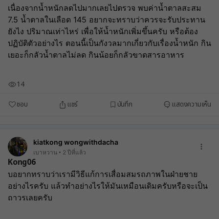
เนื่องจากน้ำหนักลดไปมาก​เลยไปตรวจ​ พบค่าน้ำตาลสะสม​ 
7.5​ น้ำตาลในเลือด​ 145​ อยากจะทราบว่าควรจะรับประทาน
ยังไง​ ปริมาณเท่าไหร่​ เพื่อให้น้ำหนักเพิ่มขึ้นครับ​ หรือต้อง
ปฏิบัติตัวอย่างไร​ ตอนนี้เป็นกังวลมากเกี่ยวกับเรื่องน้ำหนัก​ กิน
เยอะก็กลัวน้ำตาลไม่ลด​ กินน้อยก็กลัวขาดสารอาหาร
14
ชอบ
แชร์
บันทึก
แสดงความเห็น
kiatkong wongwithdacha
เบาหวาน
2 ปีที่แล้ว
Kong06
บอยากทราบว่าเรามีวิธีแก้การเสื่อมสมรถภาพในฝ่ายชาย
อย่างไรครับ แล้วทำอย่างไรให้มันเหมือนเดิมครับหรือจะเป็น
ถาวรเลยครับ