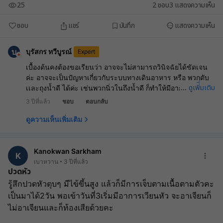
25
2
ชอบ
3
แสดงความเห็น
ชอบ
แชร์
บันทึก
แสดงความเห็น
บ
บุรัสกร ทวีบูรณ์
Expert
เบื้องต้นคงต้องขอเรียนว่า อาจจะไม่สามารถวินิจฉัยได้ชัดเจน
ค่ะ อาจจะเป็นปัญหาเกี่ยวกับระบบทางเดินอาหาร หรือ พวกตับ
ดูเพิ่ิ่มเติม
...
เเละถุงน้ำดี ได้ค่ะ เช่นพวกนิ่วในถึงน้ำดี ก็ทำให้มีอาการเช่นนี้
ได้ เเนะนำตรวจเพิ่มเติมกับกับคุณหมอ จะได้ทำการตีวจร่างกาย
3 ปีที่แล้ว
ชอบ
ตอบกลับ
เเละ ตรวจเลือด ซึ่งน่าจะได้ข้อมูลเเละรายละเอียดในการ
วินิจฉัยที่ตรงจุดค่ะ
ดูความเห็นเพิ่มเติม
Kanokwan Sarkham
K
เบาหวาน
3 ปีที่แล้ว
ปวดหัว
รู้สึกปวดหัวตุบๆ มีไข้ขึ้นสูง แล้วก็มีการเจ็บตามเนื้อตามตัวคะ 
เป็นมาได้2วัน พอเข้าวันที่3เริ่มมีอาการเวียนหัว จะอาเจียนก็
ไม่อาเจียนและก็ท้องเสียด้วยคะ