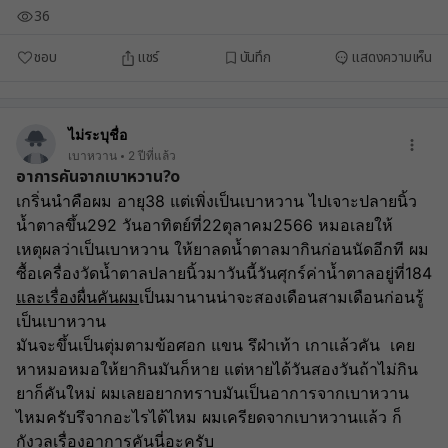
36
ชอบ
แชร์
บันทึก
แสดงความเห็น
ไม่ระบุชื่อ
เบาหวาน
2 ปีที่แล้ว
อาการคันจากเบาหวาน?o
เกริ่นนำคือผม อายุ38 แต่เพิ่งเป็นเบาหวาน ไปเจาะปลายนิ้ว
น้ำตาลขึ้น292 วันอาทิตย์ที่22ตุลาคม2566 หมอเลยให้
เหตุผลว่าเป็นเบาหวาน ให้ยาลดน้ำตาลมากินก่อนนัดอีกที ผม
ซื้อเครื่องวัดน้ำตาลปลายนิ้วมาวันนี้วันศุกร์ค่าน้ำตาลอยู่ที่184
และเรื่องผื่นคันผม
เป็นมานานน่าจะสองเดือนสามเดือนก่อนรู้
เป็นเบาหวาน 
มันจะขึ้นเป็นตุ่มตามข้อศอก แขน รึฝ่าเท้า เกาเเล้วคัน  เคย
หาหมอหมอให้ยากินมันก็หาย แต่หายได้วันสองวันถ้าไม่กิน
ยาก็คันใหม่ ผมเลยอยากทราบมันเป็นอาการจากเบาหวาน
ไหมครับรึจากอะไรได้ไหม ผมเครียดจากเบาหวานแล้ว ก็
กังวลเรื่องอาการคันนี่อะครับ