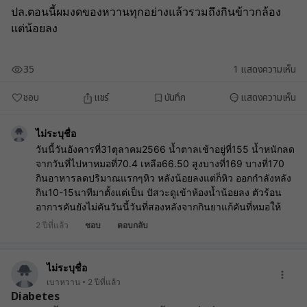
ปล.ตอนนี้ผมงดของหวานทุกอย่างแล้วรวมถึงกินข้าวกล้อง 
แต่น้อยลง 
35
1
แสดงความเห็น
ชอบ
แชร์
บันทึก
แสดงความเห็น
ไม่ระบุชื่อ
วันนี้วันอังคารที่31ตุลาคม2566 น้ำตาลเช้าอยู่ที่155 น้ำหนักลด
จากวันที่ไปหาหมอที่70.4 เหลือ66.50 สูงบางที่169 บางที่170
กินอาหารลดปริมาณแรกๆหิว หลังน้อยลงแต่ก็หิว ออกกำลังหลัง
กิน10-15นาทีมาตั้งแต่เป็น ปัสวะดูเข้าห้องน้ำน้อยลง ตัวร้อน
อาการคันยังไม่คันวันนี้วันที่สองหลังจากกินยาแก้คันที่หมอให้
2 ปีที่แล้ว
ชอบ
ตอบกลับ
ไม่ระบุชื่อ
เบาหวาน
2 ปีที่แล้ว
Diabetes