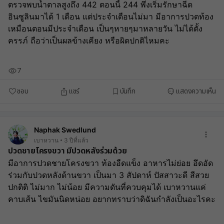
ตรวจพบน้ำตาลสูงถึง 442 ตอนนี้ 244 พึ่งเริ่มรักษาฉีด
อินซูลินมาได้ 1 เดือน แต่ประจำเดือนไม่มา มีอาการปวดท้อง
เหมือนตอนมีประจำเดือน เป็นๆหายๆมาหลายวัน ไม่ได้ตั้ง
ครรภ์ ถือว่าเป็นผลข้างเคียง หรือผิดปกติไหมคะ
7
ชอบ
แชร์
บันทึก
แสดงความเห็น
Naphak Swedlund
เบาหวาน
3 ปีที่แล้ว
ปวดชายโครงขวา มีปวดหลังร่วมด้วย
มีอาการปวดชายโครงขวา ท้องอืดแข็ง อาหารไม่ย่อย อึดอัด 
ร่วมกับปวดหลังด้านขวา เป็นมา 3 สัปดาห์ ปัสสาวะดี สีสวย 
ปกติติ ไม่มาก ไม่น้อย มีความดันที่ควบคุมได้ เบาหวานแค่
คาบเส้น ไขมันนิดหน่อย อยากทราบว่าดิฉันกำลังเป็นอะไรคะ