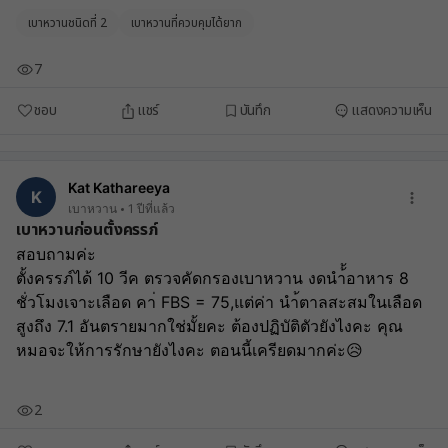
เบาหวานชนิดที่ 2
เบาหวานที่ควบคุมได้ยาก
7
ชอบ
แชร์
บันทึก
แสดงความเห็น
Kat Kathareeya
K
เบาหวาน
1 ปีที่แล้ว
เบาหวานก่อนตั้งครรภ์
สอบถามค่ะ
ตั้งครรภ์ได้ 10 วีค ตรวจคัดกรองเบาหวาน งดนำ้้อาหาร 8 
ชั่วโมงเจาะเลือด คา่ FBS = 75,แต่ค่า นำ้ตาลสะสมในเลือด
สูงถึง 7.1 อันตรายมากใช่มั้ยคะ ต้องปฏิบัติตัวยังไงคะ คุณ
หมอจะให้การรักษายังไงคะ ตอนนี้เครียดมากค่ะ😥
2