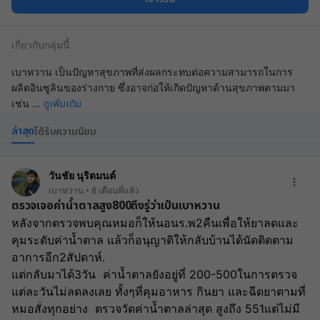
เกี่ยวกับกลุ่มนี้
เบาหวาน เป็นปัญหาสุขภาพที่ส่งผลกระทบต่อความสามารถในการ
ผลิตอินซูลินของร่างกาย ซึ่งอาจก่อให้เกิดปัญหาด้านสุขภาพตามมา
ดูเพิ่มเติม
เช่น
...
ล่าสุด
ได้รับความนิยม
วันชัย นุริตมนต์
เบาหวาน
8 เดือนที่แล้ว
ตรวจเจอค่าน้ำตาลสูง800ถึงรู่ว่าเป๋นเบาหวาน
หลังจากตรวจพบคุณหมอก็ให้นอนร.พ2คืนเพื่อให้ยาลดและ
คุมระดับค่าน้ำตาล แล้วก็อนุญาติให้กลับบ้านได้นัดติดตาม
อาการอีก2สัปดาห์.
แต่กลับมาได้3วัน  ค่าน้ำตาลยังอยู่ที่ 200-500ในการตรวจ
แต่ละวันไม่ลดลงเลย ทั้งๆที่คุมอาหาร กินยา และฉีดยาตามที่
หมอสั่งทุกอย่าง  ตรวจวัดค่าน้ำตาลล่าสุด สูงถึง 551แต่ไม่มี