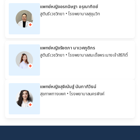
แพทย์หญิงอรกนิษฐา อรุณาทิตย์
สูตินรีเวชวิทยา
• โรงพยาบาลสุขุมวิท
แพทย์หญิงรัชตภา นาเวศภูติกร
สูตินรีเวชวิทยา
• โรงพยาบาลสมเด็จพระนางเจ้าสิริกิติ์
แพทย์หญิงสุจิณันฐ์ นันทาภิวัธน์
สุขภาพทางเพศ
• โรงพยาบาลนครพิงค์