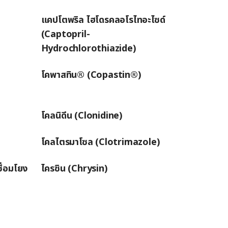
แคปโตพริล ไฮโดรคลอโรไทอะไซด์
(Captopril-
Hydrochlorothiazide)
โคพาสทิน® (Copastin®)
โคลนิดีน (Clonidine)
โคลไตรมาโซล (Clotrimazole)
ื่อมโยง
ไครซิน (Chrysin)