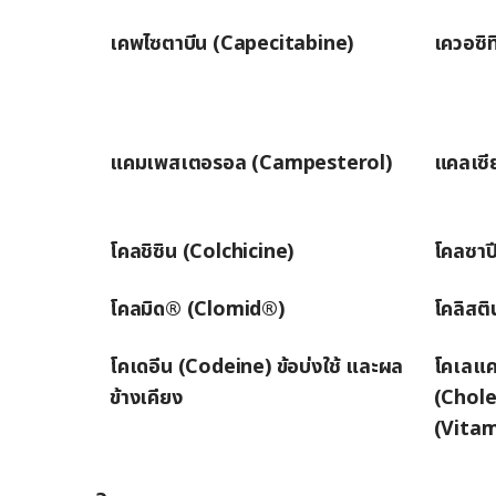
เคพไซตาบีน (Capecitabine)
เควอซิ
แคมเพสเตอรอล (Campesterol)
แคลเซี
โคลชิซิน (Colchicine)
โคลซาป
โคลมิด® (Clomid®)
โคลิสติ
โคเดอีน (Codeine) ข้อบ่งใช้ และผล
โคเลแค
ข้างเคียง
(Cholec
(Vitam