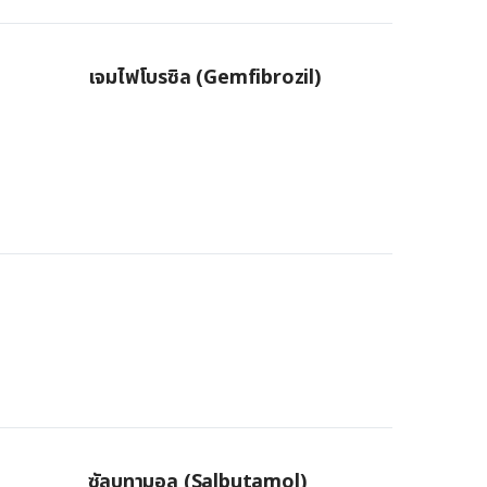
เจมไฟโบรซิล (Gemfibrozil)
ซัลบูทามอล (Salbutamol)