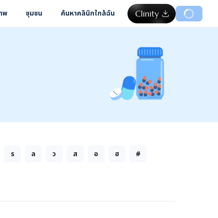
ภาพ
ชุมชน
ค้นหาคลินิกใกล้ฉัน
ร
ล
ว
ส
อ
ฮ
#