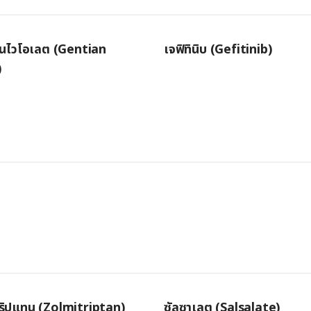
ยนไวโอเลต (Gentian
เจฟิทินิบ (Gefitinib)
)
ริปแทน (Zolmitriptan)
ซัลซาเลต (Salsalate)