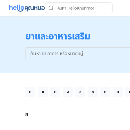
ยาและอาหารเสริม
ก
ข
ค
จ
ช
ซ
ด
ต
ก