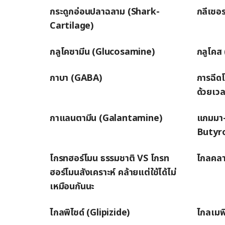
กระดูกอ่อนปลาฉลาม (Shark-
กลีเซอ
Cartilage)
กลูโคซามีน (Glucosamine)
กลูโคส
กาบา (GABA)
การฉีดโ
ด้วยเวล
กาแลนตามีน (Galantamine)
แกมมา
Butyr
โกรทฮอร์โมน ธรรมชาติ VS โกรท
ไกลคลาไ
ฮอร์โมนสังเคราะห์ คล้ายแต่ใช้ได้ไม่
เหมือนกันนะ
ไกลพิไซด์ (Glipizide)
ไกลเมพ