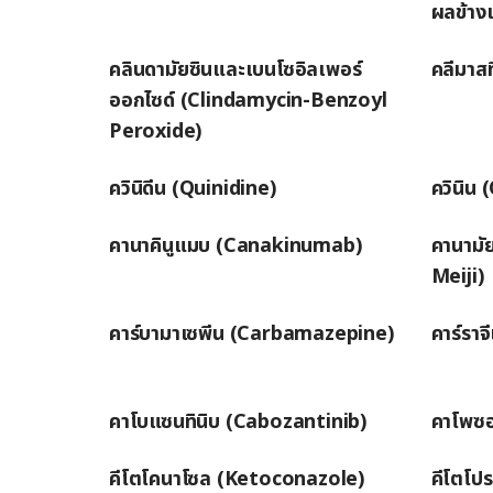
ผลข้างเ
คลินดามัยซินและเบนโซอิลเพอร์
คลีมาส
ออกไซด์ (Clindamycin-Benzoyl
Peroxide)
ควินิดีน (Quinidine)
ควินิน 
คานาคินูแมบ (Canakinumab)
คานามั
Meiji)
คาร์บามาเซพีน (Carbamazepine)
คาร์รา
คาโบแซนทินิบ (Cabozantinib)
คาโพซ
คีโตโคนาโซล (Ketoconazole)
คีโตโป