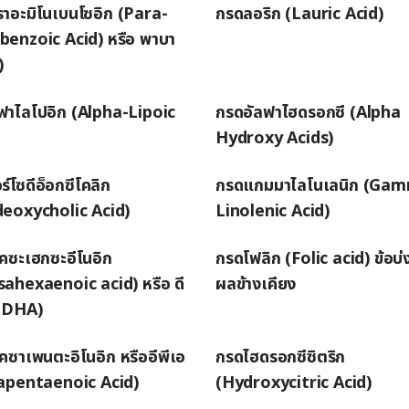
าอะมิโนเบนโซอิก (Para-
กรดลอริก (Lauric Acid)
enzoic Acid) หรือ พาบา
)
ฟาไลโปอิก (Alpha-Lipoic
กรดอัลฟาไฮดรอกซี (Alpha
Hydroxy Acids)
์โซดีอ็อกซีโคลิก
กรดแกมมาไลโนเลนิก (Ga
eoxycholic Acid)
Linolenic Acid)
คซะเฮกซะอีโนอิก
กรดโฟลิก (Folic acid) ข้อบ่
ahexaenoic acid) หรือ ดี
ผลข้างเคียง
(DHA)
คซาเพนตะอิโนอิก หรืออีพีเอ
กรดไฮดรอกซีซิตริก
apentaenoic Acid)
(Hydroxycitric Acid)