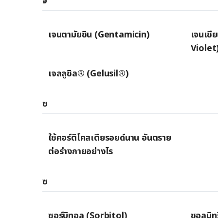
จ
เจนตามัยซิน (Gentamicin)
เจนเชี
Violet
เจลลูซิล® (Gelusil®)
ช
ใช้คอร์ติโคสเตียรอยด์นาน อันตราย
ต่อร่างกายอย่างไร
ซ
ซอร์บิทอล (Sorbitol)
ซอลมิท