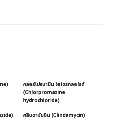
ine)
คลอร์โปรมาซีน ไฮโดรคลอไรด์
(Chlorpromazine
hydrochloride)
azide)
คลินดามัยซิน (Clindamycin)