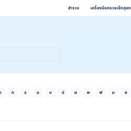
สำรวจ
เครื่องมือตรวจเช็กสุข
ถ
ท
ธ
น
บ
ป
ผ
พ
ฟ
ม
ย