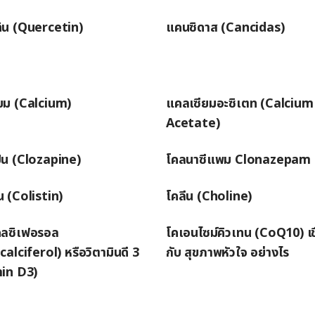
ทิน (Quercetin)
แคนซิดาส (Cancidas)
ยม (Calcium)
แคลเซียมอะซิเตท (Calcium
Acetate)
ีน (Clozapine)
โคลนาซีแพม Clonazepam
น (Colistin)
โคลีน (Choline)
ลซิเฟอรอล
โคเอนไซม์คิวเทน (CoQ10) เช
alciferol) หรือวิตามินดี 3
กับ สุขภาพหัวใจ อย่างไร
in D3)