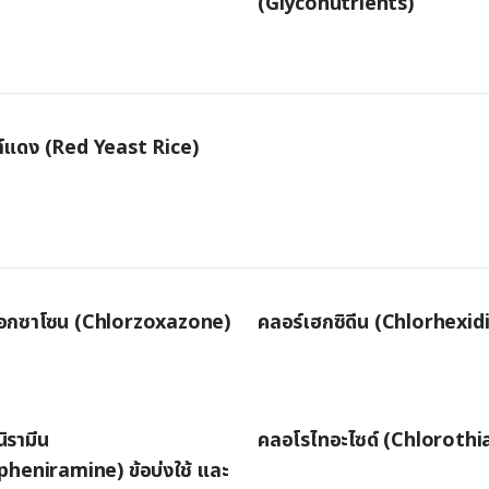
(Glyconutrients)
สต์แดง (Red Yeast Rice)
อกซาโซน (Chlorzoxazone)
คลอร์เฮกซิดีน (Chlorhexid
ิรามีน
คลอโรไทอะไซด์ (Chlorothi
pheniramine) ข้อบ่งใช้ และ