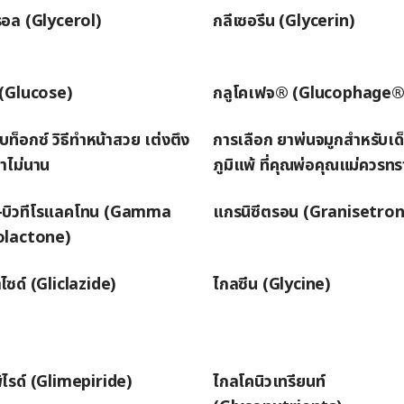
รอล (Glycerol)
กลีเซอรีน (Glycerin)
 (Glucose)
กลูโคเฟจ® (Glucophage®
บท็อกซ์ วิธีทำหน้าสวย เต่งตึง
การเลือก ยาพ่นจมูกสำหรับเด็
าไม่นาน
ภูมิแพ้ ที่คุณพ่อคุณแม่ควรท
-บิวทีโรแลคโทน (Gamma
แกรนิซีตรอน (Granisetron
olactone)
ซด์ (Gliclazide)
ไกลซีน (Glycine)
ิไรด์ (Glimepiride)
ไกลโคนิวเทรียนท์